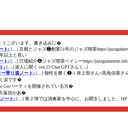
とうございます。書き込みに�
ート:
[…] 京都とジャズ❷創業51年のジャズ喫茶https://jazzguitarn
年以上と長い
ート:
[…] 穴場紹介❹ジャズ喫茶ベイシーhttps://jazzguitarnote.info
ト:
[…] 達人に聞く vol.23 Chat GPTさん […]
ズギター寄り道ノート:
[…] 個性を磨く❶-1 井上智さん×高免信喜さんhttps
く涙です�
に Go Goパーティを開催されている方�
今返信があ�
ノート:
[…] 第２弾では演奏家を中心に、お聞きしました。HP 