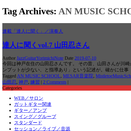
Tag Archives:
AN MUSIC SCH
連載「達人に聞く」／演奏人
達人に聞くvol.7 山田忍さん
Author
JazzGuitarYorimichiNote
Date
2019-07-10
今回は神戸在住の山田忍さんです。 その昔、山田さんが川
ンプットが少ない、と指導あり」という記述が。確かに仕事
Tagged
AN MUSIC SCHOOL
,
MESAR音楽院
,
MistletoeMusicSch
山田忍
,
神戸
,
練習
|
2 Comments
|
Categories
WEB／サロン
ガットギター関連
ギター／アンプ
スイング／グルーブ
スタンダード
セッション／ライブ／音源