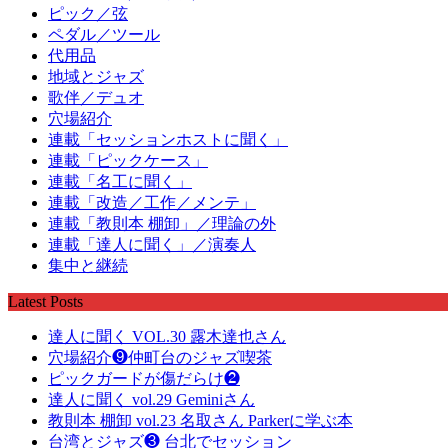
ピック／弦
ペダル／ツール
代用品
地域とジャズ
歌伴／デュオ
穴場紹介
連載「セッションホストに聞く」
連載「ピックケース」
連載「名工に聞く」
連載「改造／工作／メンテ」
連載「教則本 棚卸」／理論の外
連載「達人に聞く」／演奏人
集中と継続
Latest Posts
達人に聞く VOL.30 露木達也さん
穴場紹介❾仲町台のジャズ喫茶
ピックガードが傷だらけ❷
達人に聞く vol.29 Geminiさん
教則本 棚卸 vol.23 名取さん Parkerに学ぶ本
台湾とジャズ❸ 台北でセッション