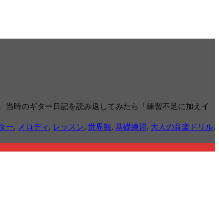
。当時のギター日記を読み返してみたら「練習不足に加えイ
ター
,
メロディ
,
レッスン
,
世界観
,
基礎練習
,
大人の音楽ドリル
,