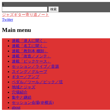
x
検
索:
ジャズギター寄り道ノート
Twitter
Main menu
Skip
連載「達人に聞く」
to
連載「名工に聞く」
content
連載「教則本 棚卸」
連載「改造／メンテ」
連載「ピックケース」
セッション／ライブ／音源
スイング／グルーブ
ギター／アンプ
ペダル／ツール／ピック／弦
地域とジャズ
穴場紹介
集中と継続
セッション会場(＠横浜)
about