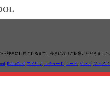
OOL
崎から神戸に転居されるまで、長きに渡りご指導いただきました
ool
,
RobenFord
,
アドリブ
,
エチュード
,
コード
,
ジャズ
,
ジャズギ