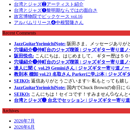
台湾とジャズ❷アーティスト紹介
台湾とジャズ❶黎明期ならではの面白さ
故宮博物院でピックケース vol.16
アルバムリリース❹中根賢隆さん
Recent Comments
JazzGuitarYorimichiNote:
阪田さま。メッセージありが
穴場紹介❾仲町台のジャズ喫茶 | ジャズギター寄り道ノ
阪田悦也:
こんにちは。はじめまして。 ギター歴は５０
穴場紹介❾仲町台のジャズ喫茶 | ジャズギター寄り道ノ
達人に聞く vol.29 Geminiさん | ジャズギター寄り道ノー
教則本 棚卸 vol.23 名取さん Parkerに学ぶ本 | ジャ
SEIKO:
返信ありがとうございます✨ 私もとっても嬉し
JazzGuitarYorimichiNote:
国内でChuck Brownの命日
SEIKO:
こんにちは！セイコです！すみません💦なんと
台湾とジャズ❸ 台北でセッション | ジャズギター寄り道
Archives
2026年7月
2026年6月