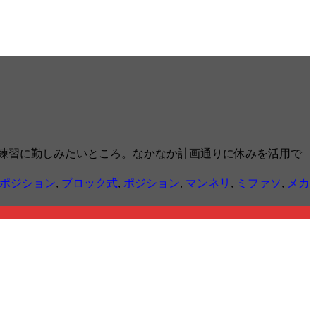
練習に勤しみたいところ。なかなか計画通りに休みを活用で
ポジション
,
ブロック式
,
ポジション
,
マンネリ
,
ミファソ
,
メカ