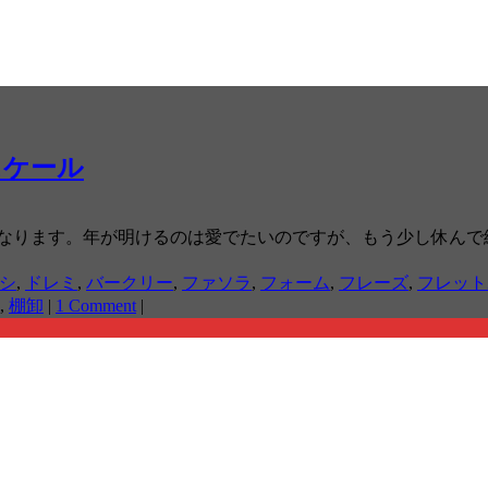
スケール
になります。年が明けるのは愛でたいのですが、もう少し休んで
シ
,
ドレミ
,
バークリー
,
ファソラ
,
フォーム
,
フレーズ
,
フレット
,
棚卸
|
1 Comment
|