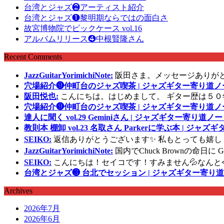
台湾とジャズ❷アーティスト紹介
台湾とジャズ❶黎明期ならではの面白さ
故宮博物院でピックケース vol.16
アルバムリリース❹中根賢隆さん
Recent Comments
JazzGuitarYorimichiNote:
阪田さま。メッセージありが
穴場紹介❾仲町台のジャズ喫茶 | ジャズギター寄り道ノ
阪田悦也:
こんにちは。はじめまして。 ギター歴は５０
穴場紹介❾仲町台のジャズ喫茶 | ジャズギター寄り道ノ
達人に聞く vol.29 Geminiさん | ジャズギター寄り道ノー
教則本 棚卸 vol.23 名取さん Parkerに学ぶ本 | ジャ
SEIKO:
返信ありがとうございます✨ 私もとっても嬉し
JazzGuitarYorimichiNote:
国内でChuck Brownの命日
SEIKO:
こんにちは！セイコです！すみません💦なんと
台湾とジャズ❸ 台北でセッション | ジャズギター寄り道
Archives
2026年7月
2026年6月