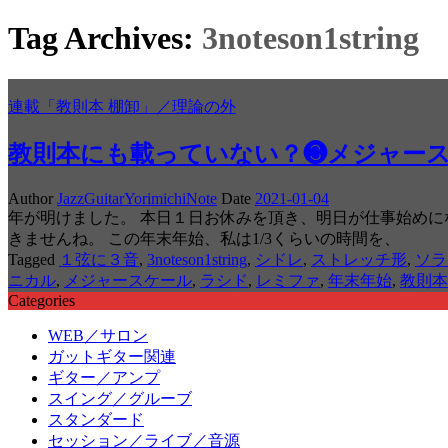
Tag Archives:
3noteson1string
連載「教則本 棚卸」／理論の外
教則本にも載っていない？❸メジャー
Author
JazzGuitarYorimichiNote
Date
2021-01-04
年が明けました。 本日１日お休みを頂き、明日が仕事始め
きませんね。 この年末年始、私は1/3くらいの時間を、
Tagged
１弦に３音
,
3noteson1string
,
シドレ
,
ストレッチ形
,
ソラ
ニカル
,
メジャースケール
,
ラシド
,
レミファ
,
年末年始
,
教則本
Categories
WEB／サロン
ガットギター関連
ギター／アンプ
スイング／グルーブ
スタンダード
セッション／ライブ／音源