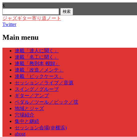
x
検
索:
ジャズギター寄り道ノート
Twitter
Main menu
Skip
連載「達人に聞く」
to
連載「名工に聞く」
content
連載「教則本 棚卸」
連載「改造／メンテ」
連載「ピックケース」
セッション／ライブ／音源
スイング／グルーブ
ギター／アンプ
ペダル／ツール／ピック／弦
地域とジャズ
穴場紹介
集中と継続
セッション会場(＠横浜)
about