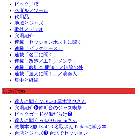
ピック／弦
ペダル／ツール
代用品
地域とジャズ
歌伴／デュオ
穴場紹介
連載「セッションホストに聞く」
連載「ピックケース」
連載「名工に聞く」
連載「改造／工作／メンテ」
連載「教則本 棚卸」／理論の外
連載「達人に聞く」／演奏人
集中と継続
Latest Posts
達人に聞く VOL.30 露木達也さん
穴場紹介❾仲町台のジャズ喫茶
ピックガードが傷だらけ❷
達人に聞く vol.29 Geminiさん
教則本 棚卸 vol.23 名取さん Parkerに学ぶ本
台湾とジャズ❸ 台北でセッション