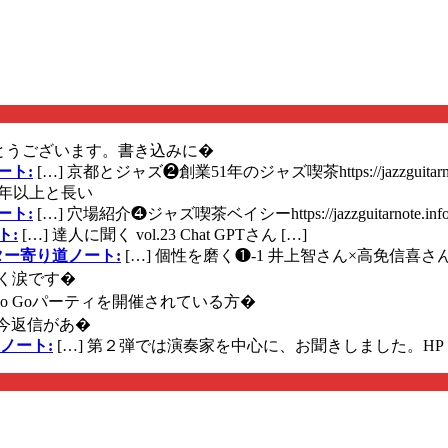
とうございます。書き込みに�
ート:
[…] 京都とジャズ❷創業51年のジャズ喫茶https://jazzguitarn
年以上と長い
ート:
[…] 穴場紹介❹ジャズ喫茶ベイシーhttps://jazzguitarnote.info
ト:
[…] 達人に聞く vol.23 Chat GPTさん […]
ズギター寄り道ノート:
[…] 個性を磨く❶-1 井上智さん×高免信喜さんhttps
く涙です�
に Go Goパーティを開催されている方�
今返信があ�
ノート:
[…] 第２弾では演奏家を中心に、お聞きしました。HP 