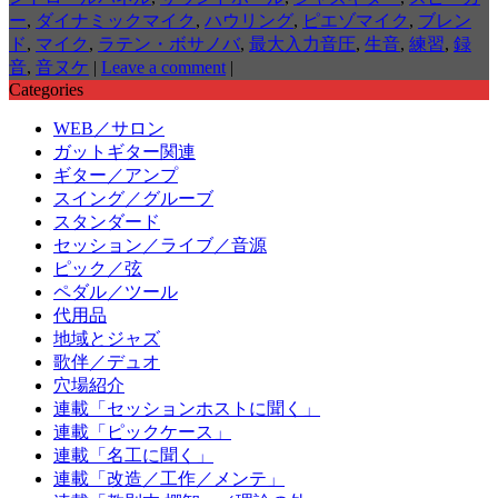
ー
,
ダイナミックマイク
,
ハウリング
,
ピエゾマイク
,
ブレン
ド
,
マイク
,
ラテン・ボサノバ
,
最大入力音圧
,
生音
,
練習
,
録
音
,
音ヌケ
|
Leave a comment
|
Categories
WEB／サロン
ガットギター関連
ギター／アンプ
スイング／グルーブ
スタンダード
セッション／ライブ／音源
ピック／弦
ペダル／ツール
代用品
地域とジャズ
歌伴／デュオ
穴場紹介
連載「セッションホストに聞く」
連載「ピックケース」
連載「名工に聞く」
連載「改造／工作／メンテ」