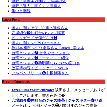
連載「教則本 棚卸」／理論の外
連載「達人に聞く」／演奏人
集中と継続
Latest Posts
達人に聞く VOL.30 露木達也さん
穴場紹介❾仲町台のジャズ喫茶
ピックガードが傷だらけ❷
達人に聞く vol.29 Geminiさん
教則本 棚卸 vol.23 名取さん Parkerに学ぶ本
台湾とジャズ❸ 台北でセッション
台湾とジャズ❷アーティスト紹介
台湾とジャズ❶黎明期ならではの面白さ
故宮博物院でピックケース vol.16
アルバムリリース❹中根賢隆さん
Recent Comments
JazzGuitarYorimichiNote:
阪田さま。メッセージありが
とうございます。書き込みに�
穴場紹介❾仲町台のジャズ喫茶 | ジャズギター寄り道
ノート:
[…] 京都とジャズ❷創業51年のジャズ喫茶