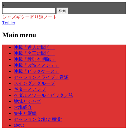
x
検
索:
ジャズギター寄り道ノート
Twitter
Main menu
Skip
連載「達人に聞く」
to
連載「名工に聞く」
content
連載「教則本 棚卸」
連載「改造／メンテ」
連載「ピックケース」
セッション／ライブ／音源
スイング／グルーブ
ギター／アンプ
ペダル／ツール／ピック／弦
地域とジャズ
穴場紹介
集中と継続
セッション会場(＠横浜)
about