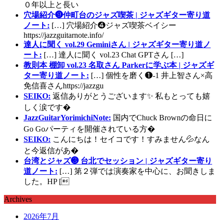
０年以上と長い
穴場紹介❾仲町台のジャズ喫茶 | ジャズギター寄り道
ノート:
[…] 穴場紹介❹ジャズ喫茶ベイシー
https://jazzguitarnote.info/
達人に聞く vol.29 Geminiさん | ジャズギター寄り道ノ
ート:
[…] 達人に聞く vol.23 Chat GPTさん […]
教則本 棚卸 vol.23 名取さん Parkerに学ぶ本 | ジャズギ
ター寄り道ノート:
[…] 個性を磨く❶-1 井上智さん×高
免信喜さんhttps://jazzgu
SEIKO:
返信ありがとうございます✨ 私もとっても嬉
しく涙です�
JazzGuitarYorimichiNote:
国内でChuck Brownの命日に
Go Goパーティを開催されている方�
SEIKO:
こんにちは！セイコです！すみません💦なん
と今返信があ�
台湾とジャズ❸ 台北でセッション | ジャズギター寄り
道ノート:
[…] 第２弾では演奏家を中心に、お聞きしま
した。HP [
Archives
2026年7月