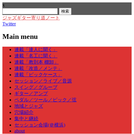
x
検
索:
ジャズギター寄り道ノート
Twitter
Main menu
Skip
連載「達人に聞く」
to
連載「名工に聞く」
content
連載「教則本 棚卸」
連載「改造／メンテ」
連載「ピックケース」
セッション／ライブ／音源
スイング／グルーブ
ギター／アンプ
ペダル／ツール／ピック／弦
地域とジャズ
穴場紹介
集中と継続
セッション会場(＠横浜)
about