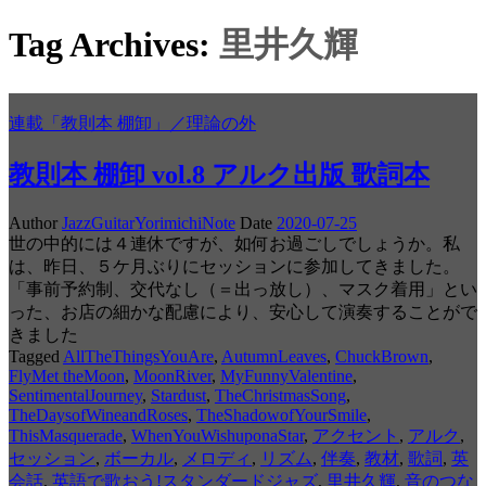
Tag Archives:
里井久輝
連載「教則本 棚卸」／理論の外
教則本 棚卸 vol.8 アルク出版 歌詞本
Author
JazzGuitarYorimichiNote
Date
2020-07-25
世の中的には４連休ですが、如何お過ごしでしょうか。私
は、昨日、５ケ月ぶりにセッションに参加してきました。
「事前予約制、交代なし（＝出っ放し）、マスク着用」とい
った、お店の細かな配慮により、安心して演奏することがで
きました
Tagged
AllTheThingsYouAre
,
AutumnLeaves
,
ChuckBrown
,
FlyMet theMoon
,
MoonRiver
,
MyFunnyValentine
,
SentimentalJourney
,
Stardust
,
TheChristmasSong
,
TheDaysofWineandRoses
,
TheShadowofYourSmile
,
ThisMasquerade
,
WhenYouWishuponaStar
,
アクセント
,
アルク
,
セッション
,
ボーカル
,
メロディ
,
リズム
,
伴奏
,
教材
,
歌詞
,
英
会話
,
英語で歌おう!スタンダードジャズ
,
里井久輝
,
音のつな