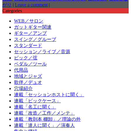
がり
|
Leave a comment
|
Categories
WEB／サロン
ガットギター関連
ギター／アンプ
スイング／グルーブ
スタンダード
セッション／ライブ／音源
ピック／弦
ペダル／ツール
代用品
地域とジャズ
歌伴／デュオ
穴場紹介
連載「セッションホストに聞く」
連載「ピックケース」
連載「名工に聞く」
連載「改造／工作／メンテ」
連載「教則本 棚卸」／理論の外
連載「達人に聞く」／演奏人