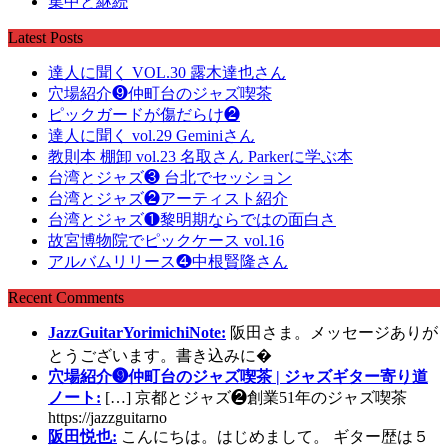
集中と継続
Latest Posts
達人に聞く VOL.30 露木達也さん
穴場紹介❾仲町台のジャズ喫茶
ピックガードが傷だらけ❷
達人に聞く vol.29 Geminiさん
教則本 棚卸 vol.23 名取さん Parkerに学ぶ本
台湾とジャズ❸ 台北でセッション
台湾とジャズ❷アーティスト紹介
台湾とジャズ❶黎明期ならではの面白さ
故宮博物院でピックケース vol.16
アルバムリリース❹中根賢隆さん
Recent Comments
JazzGuitarYorimichiNote:
阪田さま。メッセージありが
とうございます。書き込みに�
穴場紹介❾仲町台のジャズ喫茶 | ジャズギター寄り道
ノート:
[…] 京都とジャズ❷創業51年のジャズ喫茶
https://jazzguitarno
阪田悦也:
こんにちは。はじめまして。 ギター歴は５