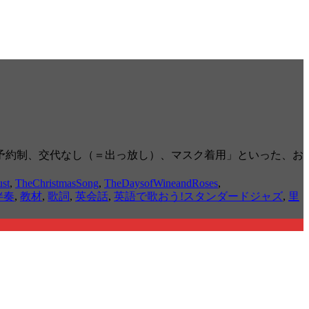
予約制、交代なし（＝出っ放し）、マスク着用」といった、お
ust
,
TheChristmasSong
,
TheDaysofWineandRoses
,
伴奏
,
教材
,
歌詞
,
英会話
,
英語で歌おう!スタンダードジャズ
,
里