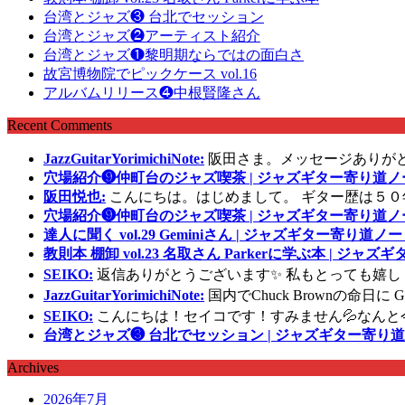
台湾とジャズ❸ 台北でセッション
台湾とジャズ❷アーティスト紹介
台湾とジャズ❶黎明期ならではの面白さ
故宮博物院でピックケース vol.16
アルバムリリース❹中根賢隆さん
Recent Comments
JazzGuitarYorimichiNote:
阪田さま。メッセージありが
穴場紹介❾仲町台のジャズ喫茶 | ジャズギター寄り道ノ
阪田悦也:
こんにちは。はじめまして。 ギター歴は５０
穴場紹介❾仲町台のジャズ喫茶 | ジャズギター寄り道ノ
達人に聞く vol.29 Geminiさん | ジャズギター寄り道ノー
教則本 棚卸 vol.23 名取さん Parkerに学ぶ本 | ジャ
SEIKO:
返信ありがとうございます✨ 私もとっても嬉し
JazzGuitarYorimichiNote:
国内でChuck Brownの命日
SEIKO:
こんにちは！セイコです！すみません💦なんと
台湾とジャズ❸ 台北でセッション | ジャズギター寄り道
Archives
2026年7月