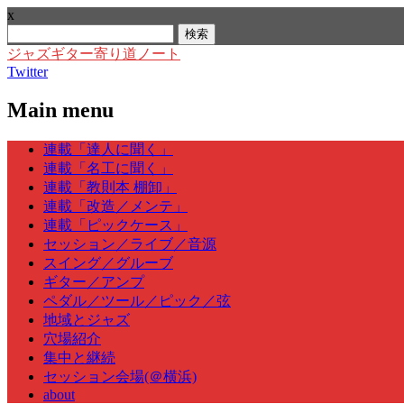
x
検
索:
ジャズギター寄り道ノート
Twitter
Main menu
Skip
連載「達人に聞く」
to
連載「名工に聞く」
content
連載「教則本 棚卸」
連載「改造／メンテ」
連載「ピックケース」
セッション／ライブ／音源
スイング／グルーブ
ギター／アンプ
ペダル／ツール／ピック／弦
地域とジャズ
穴場紹介
集中と継続
セッション会場(＠横浜)
about