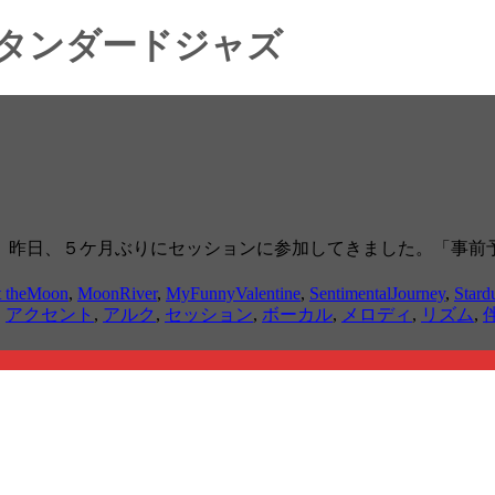
スタンダードジャズ
、昨日、５ケ月ぶりにセッションに参加してきました。「事前
t theMoon
,
MoonRiver
,
MyFunnyValentine
,
SentimentalJourney
,
Stard
,
アクセント
,
アルク
,
セッション
,
ボーカル
,
メロディ
,
リズム
,