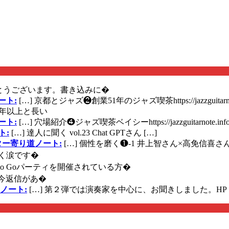
とうございます。書き込みに�
ート:
[…] 京都とジャズ❷創業51年のジャズ喫茶https://jazzguitarn
年以上と長い
ート:
[…] 穴場紹介❹ジャズ喫茶ベイシーhttps://jazzguitarnote.info
ト:
[…] 達人に聞く vol.23 Chat GPTさん […]
ズギター寄り道ノート:
[…] 個性を磨く❶-1 井上智さん×高免信喜さんhttps
く涙です�
に Go Goパーティを開催されている方�
今返信があ�
ノート:
[…] 第２弾では演奏家を中心に、お聞きしました。HP 