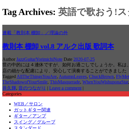
Tag Archives:
英語で歌おう!
連載「教則本 棚卸」／理論の外
教則本 棚卸 vol.8 アルク出版 歌詞本
Author
JazzGuitarYorimichiNote
Date
2020-07-25
世の中的には４連休ですが、如何お過ごしでしょうか。私は
店の細かな配慮により、安心して演奏することができました
Tagged
AllTheThingsYouAre
,
AutumnLeaves
,
ChuckBrown
,
FlyMe
TheShadowofYourSmile
,
ThisMasquerade
,
WhenYouWishuponaStar
井久輝
,
音のつながり
|
Leave a comment
|
Categories
WEB／サロン
ガットギター関連
ギター／アンプ
スイング／グルーブ
スタンダード