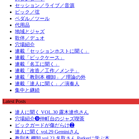
セッション／ライブ／音源
ピック／弦
ペダル／ツール
代用品
地域とジャズ
歌伴／デュオ
穴場紹介
連載「セッションホストに聞く」
連載「ピックケース」
連載「名工に聞く」
連載「改造／工作／メンテ」
連載「教則本 棚卸」／理論の外
連載「達人に聞く」／演奏人
集中と継続
Latest Posts
達人に聞く VOL.30 露木達也さん
穴場紹介❾仲町台のジャズ喫茶
ピックガードが傷だらけ❷
達人に聞く vol.29 Geminiさん
教則本 棚卸 vol.23 名取さん Parkerに学ぶ本