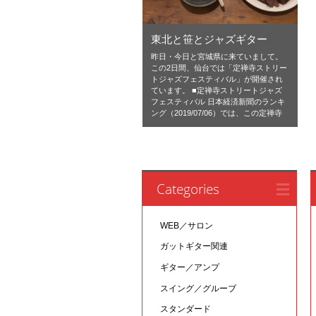
東北と笹とジャズギター
昨日・今日と宮城県に来ていまして。
この2日間、仙台では「定禅寺ストリー
トジャズフェスティバル」が開催され
ています。 ■定禅寺ストリートジャズ
フェスティバル 日本経済新聞のランキ
ング（2019/07/06）では、この定禅寺
Categories
WEB／サロン
ガットギター関連
ギター／アンプ
スイング／グルーブ
スタンダード