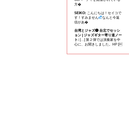
方�
SEIKO:
こんにちは！セイコで
す！すみません
なんと今返
信があ�
台湾とジャズ❸ 台北でセッシ
ョン | ジャズギター寄り道ノー
ト:
[…] 第２弾では演奏家を中
心に、お聞きしました。HP [