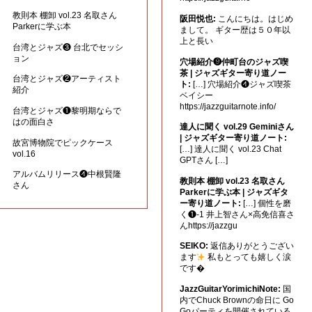
教則本 棚卸 vol.23 名取さん
阪田悦也:
こんにちは。はじめ
Parkerに学ぶ本
まして。 ギター歴は５０年以
上と長い
台湾とジャズ❸ 台北でセッシ
ョン
穴場紹介❾仲町台のジャズ喫
茶 | ジャズギター寄り道ノー
台湾とジャズ❷アーティスト
ト:
[…] 穴場紹介❹ジャズ喫茶
紹介
ベイシー
https://jazzguitarnote.info/
台湾とジャズ❶黎明期ならで
はの面白さ
達人に聞く vol.29 Geminiさん
| ジャズギター寄り道ノート:
故宮博物院でピックケース
[…] 達人に聞く vol.23 Chat
vol.16
GPTさん […]
アルバムリリース❹中根賢隆
教則本 棚卸 vol.23 名取さん
さん
Parkerに学ぶ本 | ジャズギタ
ー寄り道ノート:
[…] 個性を磨
く❶-1 井上智さん×高免信喜さ
んhttps://jazzgu
SEIKO:
返信ありがとうござい
ます
私もとっても嬉しく涙
です�
JazzGuitarYorimichiNote:
国
内でChuck Brownの命日に Go
Goパーティを開催されている