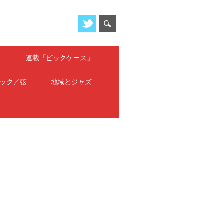
」
連載「ピックケース」
ック／弦
地域とジャズ