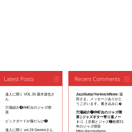
Latest Posts
Recent Comments
達人に聞く VOL.30 露木達也さ
JazzGuitarYorimichiNote:
阪
ん
田さま。メッセージありがと
うございます。書き込みに�
穴場紹介❾仲町台のジャズ喫
茶
穴場紹介❾仲町台のジャズ喫
茶 | ジャズギター寄り道ノー
ピックガードが傷だらけ❷
ト:
[…] 京都とジャズ❷創業51
年のジャズ喫茶
達人に聞く vol.29 Geminiさん
https://jazzguitarno