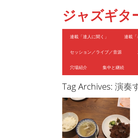
ジャズギタ
Main menu
Skip
連載「達人に聞く」
連載「
to
content
セッション／ライブ／音源
穴場紹介
集中と継続
Tag Archives:
演奏