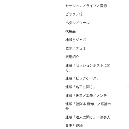
セッション／ライブ／音源
ピック／弦
ペダル／ツール
代用品
地域とジャズ
歌伴／デュオ
穴場紹介
連載「セッションホストに聞
く」
連載「ピックケース」
連載「名工に聞く」
連載「改造／工作／メンテ」
連載「教則本 棚卸」／理論の
外
連載「達人に聞く」／演奏人
集中と継続