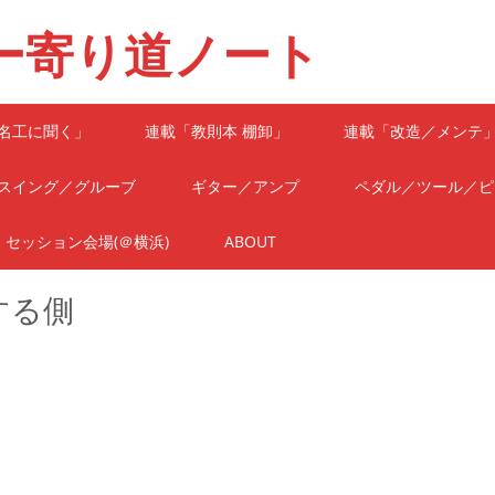
ー寄り道ノート
名工に聞く」
連載「教則本 棚卸」
連載「改造／メンテ
スイング／グルーブ
ギター／アンプ
ペダル／ツール／ピ
セッション会場(＠横浜)
ABOUT
する側