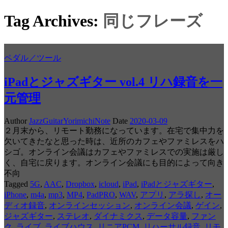
Tag Archives:
同じフレーズ
ペダル／ツール
iPadとジャズギター vol.4 リハ録音を一
元管理
Author
JazzGuitarYorimichiNote
Date
2020-03-09
２月末から、リモート勤務になっています。在宅で集中力を
欠いてきたなと思った時は、近所のカフェやファミレスをハ
シゴ。オンライン会議はカフェやファミレスでの実施は厳し
く、自宅に戻ります。オンライン会議にも目的によって向き
不向
Tagged
5G
,
AAC
,
Dropbox
,
icloud
,
iPad
,
iPadとジャズギター
,
iPhone
,
m4a
,
mp3
,
MP4
,
PadPRO
,
WAV
,
アプリ
,
アラ探し
,
オー
ディオ録音
,
オンラインセッション
,
オンライン会議
,
ゲイン
,
ジャズギター
,
ステレオ
,
ダイナミクス
,
データ容量
,
ファン
ク
,
ライブ
,
ライブハウス
,
リニアPCM
,
リハーサル録音
,
リモ