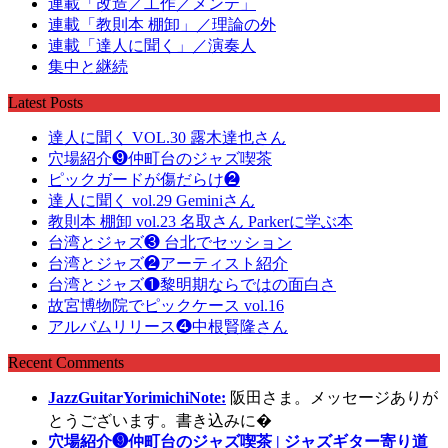
連載「改造／工作／メンテ」
連載「教則本 棚卸」／理論の外
連載「達人に聞く」／演奏人
集中と継続
Latest Posts
達人に聞く VOL.30 露木達也さん
穴場紹介❾仲町台のジャズ喫茶
ピックガードが傷だらけ❷
達人に聞く vol.29 Geminiさん
教則本 棚卸 vol.23 名取さん Parkerに学ぶ本
台湾とジャズ❸ 台北でセッション
台湾とジャズ❷アーティスト紹介
台湾とジャズ❶黎明期ならではの面白さ
故宮博物院でピックケース vol.16
アルバムリリース❹中根賢隆さん
Recent Comments
JazzGuitarYorimichiNote:
阪田さま。メッセージありが
とうございます。書き込みに�
穴場紹介❾仲町台のジャズ喫茶 | ジャズギター寄り道