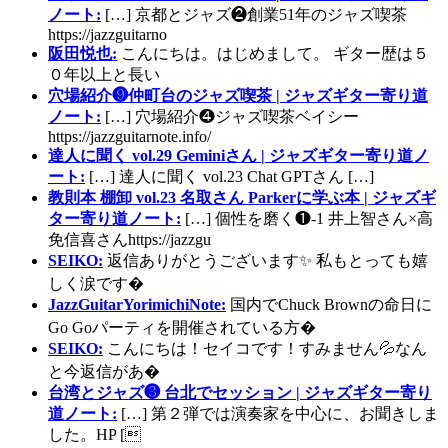
ノート:
[…] 京都とジャズ❷創業51年のジャズ喫茶
https://jazzguitarno
阪田悦也:
こんにちは。はじめまして。 ギター歴は５
０年以上と長い
穴場紹介❾仲町台のジャズ喫茶 | ジャズギター寄り道
ノート:
[…] 穴場紹介❹ジャズ喫茶ベイシー
https://jazzguitarnote.info/
達人に聞く vol.29 Geminiさん | ジャズギター寄り道ノ
ート:
[…] 達人に聞く vol.23 Chat GPTさん […]
教則本 棚卸 vol.23 名取さん Parkerに学ぶ本 | ジャズギ
ター寄り道ノート:
[…] 個性を磨く❶-1 井上智さん×高
免信喜さんhttps://jazzgu
SEIKO:
返信ありがとうございます✨ 私もとっても嬉
しく涙です�
JazzGuitarYorimichiNote:
国内でChuck Brownの命日に
Go Goパーティを開催されている方�
SEIKO:
こんにちは！セイコです！すみません💦なん
と今返信があ�
台湾とジャズ❸ 台北でセッション | ジャズギター寄り
道ノート:
[…] 第２弾では演奏家を中心に、お聞きしま
した。HP [