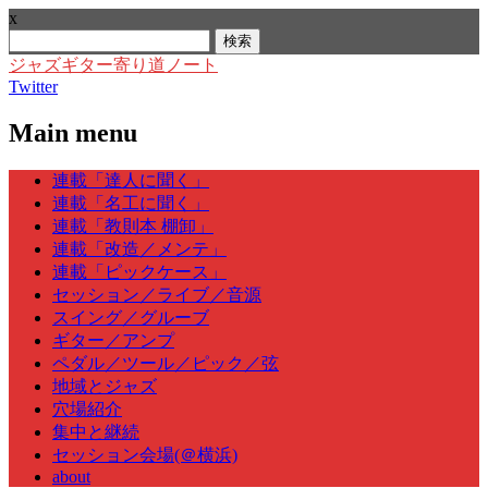
x
検
索:
ジャズギター寄り道ノート
Twitter
Main menu
Skip
連載「達人に聞く」
to
連載「名工に聞く」
content
連載「教則本 棚卸」
連載「改造／メンテ」
連載「ピックケース」
セッション／ライブ／音源
スイング／グルーブ
ギター／アンプ
ペダル／ツール／ピック／弦
地域とジャズ
穴場紹介
集中と継続
セッション会場(＠横浜)
about