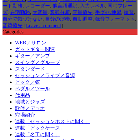
ート勤務
,
レコーダー
,
他言語通訳
,
入力レベル
,
同じフレー
ズ
,
在宅勤務
,
大音量
,
客観分析
,
容量優先
,
手グセ.練習
,
練習
,
自分で気づけない
,
自分の演奏
,
自動調整
,
録音フォーマット
,
音質優先
|
Leave a comment
|
Categories
WEB／サロン
ガットギター関連
ギター／アンプ
スイング／グルーブ
スタンダード
セッション／ライブ／音源
ピック／弦
ペダル／ツール
代用品
地域とジャズ
歌伴／デュオ
穴場紹介
連載「セッションホストに聞く」
連載「ピックケース」
連載「名工に聞く」