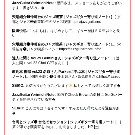
JazzGuitarYorimichiNote:
阪田さま。メッセージありがとうござい
ます。書き込みに�
穴場紹介❾仲町台のジャズ喫茶 | ジャズギター寄り道ノート:
[…] 京
都とジャズ❷創業51年のジャズ喫茶https://jazzguitarno
阪田悦也:
こんにちは。はじめまして。 ギター歴は５０年以上と長
い
穴場紹介❾仲町台のジャズ喫茶 | ジャズギター寄り道ノート:
[…] 穴
場紹介❹ジャズ喫茶ベイシーhttps://jazzguitarnote.info/
達人に聞く vol.29 Geminiさん | ジャズギター寄り道ノート:
[…] 達
人に聞く vol.23 Chat GPTさん […]
教則本 棚卸 vol.23 名取さん Parkerに学ぶ本 | ジャズギター寄り道
ノート:
[…] 個性を磨く❶-1 井上智さん×高免信喜さんhttps://jazzgu
SEIKO:
返信ありがとうございます
私もとっても嬉しく涙です�
JazzGuitarYorimichiNote:
国内でChuck Brownの命日に Go Goパー
ティを開催されている方�
SEIKO:
こんにちは！セイコです！すみません
なんと今返信があ
�
台湾とジャズ❸ 台北でセッション | ジャズギター寄り道ノート:
[…]
第２弾では演奏家を中心に、お聞きしました。HP [