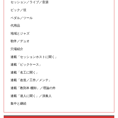
セッション／ライブ／音源
ピック／弦
ペダル／ツール
代用品
地域とジャズ
歌伴／デュオ
穴場紹介
連載「セッションホストに聞く」
連載「ピックケース」
連載「名工に聞く」
連載「改造／工作／メンテ」
連載「教則本 棚卸」／理論の外
連載「達人に聞く」／演奏人
集中と継続