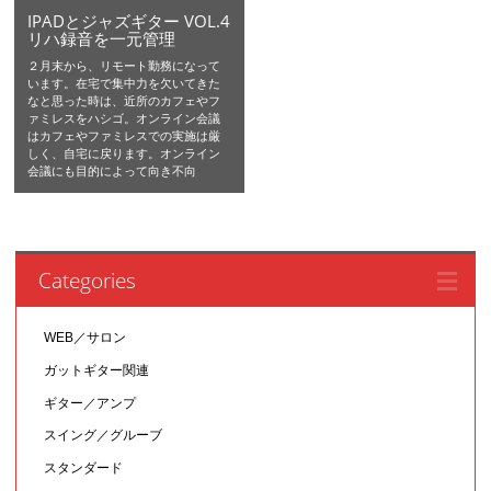
IPADとジャズギター VOL.4
リハ録音を一元管理
２月末から、リモート勤務になって
います。在宅で集中力を欠いてきた
なと思った時は、近所のカフェやフ
ァミレスをハシゴ。オンライン会議
はカフェやファミレスでの実施は厳
しく、自宅に戻ります。オンライン
会議にも目的によって向き不向
Categories
WEB／サロン
ガットギター関連
ギター／アンプ
スイング／グルーブ
スタンダード