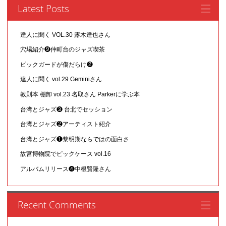
Latest Posts
達人に聞く VOL.30 露木達也さん
穴場紹介❾仲町台のジャズ喫茶
ピックガードが傷だらけ❷
達人に聞く vol.29 Geminiさん
教則本 棚卸 vol.23 名取さん Parkerに学ぶ本
台湾とジャズ❸ 台北でセッション
台湾とジャズ❷アーティスト紹介
台湾とジャズ❶黎明期ならではの面白さ
故宮博物院でピックケース vol.16
アルバムリリース❹中根賢隆さん
Recent Comments