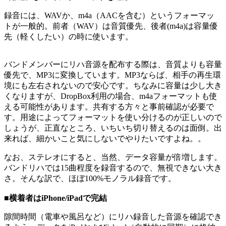
録音には、WAVか、m4a（AACを含む）というフォーマッ
トが一般的。前者（WAV）は音質優先、後者(m4a)は容量優
先（軽くしたい）の時に使います。
バンドメンバーにリハ音源を配布する際は、音質よりも容量
優先で、MP3に変換しています。MP3ならば、相手の再生環
境にも左右されないので安心です。ちなみに容量は少し大き
くなりますが、DropBox利用の場合、m4aフォーマットも使
える可能性があります。共有する方々と事前確認が必要で
す。用途によってフォーマットを使い分けるのが正しいので
しょうが、正直なところ、いちいち切り替えるのは面倒。出
来れば、細かいこと気にしないでやりたいですよね。。
なお、ステレオにすると、当然、データ容量が倍増します。
バンドリハでは15曲程度を録音するので、無視できない大き
さ。そんな訳で、ほぼ100%モノラル録音です。
■横着者はiPhone/iPadで完結
隙間時間（電車や風呂など）にリハ録音した音源を確認でき