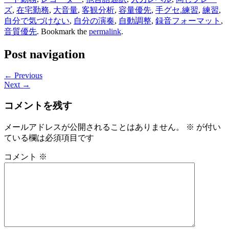
ズ
,
在宅勤務
,
大音量
,
客観分析
,
容量優先
,
手グセ.練習
,
練習
,
自分で気づけない
,
自分の演奏
,
自動調整
,
録音フォーマット
,
音質優先
. Bookmark the
permalink
.
Post navigation
← Previous
Next →
コメントを残す
メールアドレスが公開されることはありません。
※
が付い
ている欄は必須項目です
コメント
※