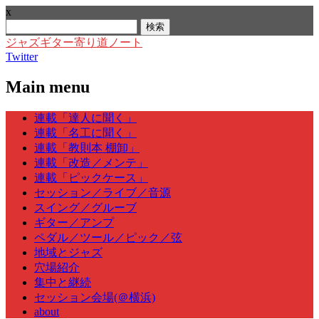
x
検
索:
ジャズギター寄り道ノート
Twitter
Main menu
Skip
連載「達人に聞く」
to
連載「名工に聞く」
content
連載「教則本 棚卸」
連載「改造／メンテ」
連載「ピックケース」
セッション／ライブ／音源
スイング／グルーブ
ギター／アンプ
ペダル／ツール／ピック／弦
地域とジャズ
穴場紹介
集中と継続
セッション会場(＠横浜)
about