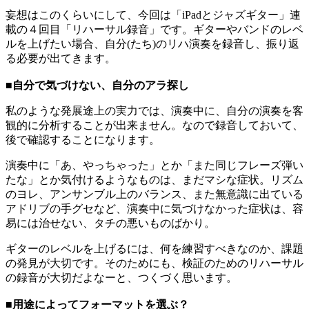
妄想はこのくらいにして、今回は「iPadとジャズギター」連
載の４回目「リハーサル録音」です。ギターやバンドのレベ
ルを上げたい場合、自分(たち)のリハ演奏を録音し、振り返
る必要が出てきます。
■自分で気づけない、自分のアラ探し
私のような発展途上の実力では、演奏中に、自分の演奏を客
観的に分析することが出来ません。なので録音しておいて、
後で確認することになります。
演奏中に「あ、やっちゃった」とか「また同じフレーズ弾い
たな」とか気付けるようなものは、まだマシな症状。リズム
のヨレ、アンサンブル上のバランス、また無意識に出ている
アドリブの手グセなど、演奏中に気づけなかった症状は、容
易には治せない、タチの悪いものばかり。
ギターのレベルを上げるには、何を練習すべきなのか、課題
の発見が大切です。そのためにも、検証のためのリハーサル
の録音が大切だよなーと、つくづく思います。
■用途によってフォーマットを選ぶ？