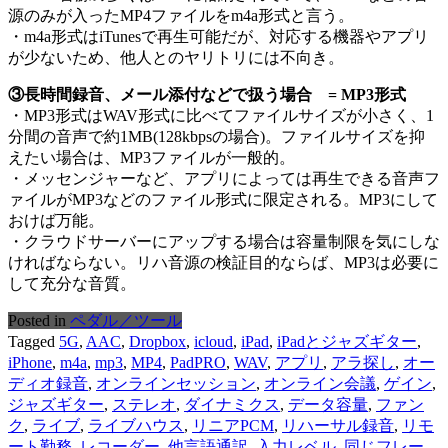
源のみが入ったMP4ファイルをm4a形式と言う。
・m4a形式はiTunesで再生可能だが、対応する機器やアプリ
が少ないため、他人とのヤリトリには不向き。
③長時間録音、メール添付などで扱う場合 = MP3形式
・MP3形式はWAV形式に比べてファイルサイズが小さく、1
分間の音声で約1MB(128kbpsの場合)。ファイルサイズを抑
えたい場合は、MP3ファイルが一般的。
・メッセンジャーなど、アプリによっては再生できる音声フ
ァイルがMP3などのファイル形式に限定される。MP3にして
おけば万能。
・クラウドサーバーにアップする場合は容量制限を気にしな
ければならない。リハ音源の検証目的ならば、MP3は必要に
して充分な音質。
Posted in
ペダル／ツール
Tagged
5G
,
AAC
,
Dropbox
,
icloud
,
iPad
,
iPadとジャズギター
,
iPhone
,
m4a
,
mp3
,
MP4
,
PadPRO
,
WAV
,
アプリ
,
アラ探し
,
オー
ディオ録音
,
オンラインセッション
,
オンライン会議
,
ゲイン
,
ジャズギター
,
ステレオ
,
ダイナミクス
,
データ容量
,
ファン
ク
,
ライブ
,
ライブハウス
,
リニアPCM
,
リハーサル録音
,
リモ
ート勤務
,
レコーダー
,
他言語通訳
,
入力レベル
,
同じフレー