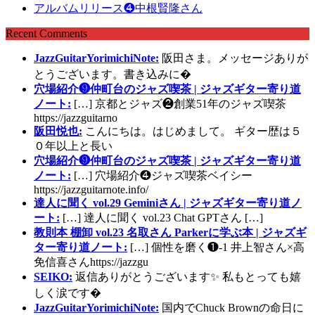
アルバムリリース❹中根賢隆さん
Recent Comments
JazzGuitarYorimichiNote:
阪田さま。メッセージありが
とうございます。書き込みに�
穴場紹介❾仲町台のジャズ喫茶 | ジャズギター寄り道
ノート:
[…] 京都とジャズ❷創業51年のジャズ喫茶
https://jazzguitarno
阪田悦也:
こんにちは。はじめまして。 ギター歴は５
０年以上と長い
穴場紹介❾仲町台のジャズ喫茶 | ジャズギター寄り道
ノート:
[…] 穴場紹介❹ジャズ喫茶ベイシー
https://jazzguitarnote.info/
達人に聞く vol.29 Geminiさん | ジャズギター寄り道ノ
ート:
[…] 達人に聞く vol.23 Chat GPTさん […]
教則本 棚卸 vol.23 名取さん Parkerに学ぶ本 | ジャズギ
ター寄り道ノート:
[…] 個性を磨く❶-1 井上智さん×高
免信喜さんhttps://jazzgu
SEIKO:
返信ありがとうございます✨ 私もとっても嬉
しく涙です�
JazzGuitarYorimichiNote:
国内でChuck Brownの命日に