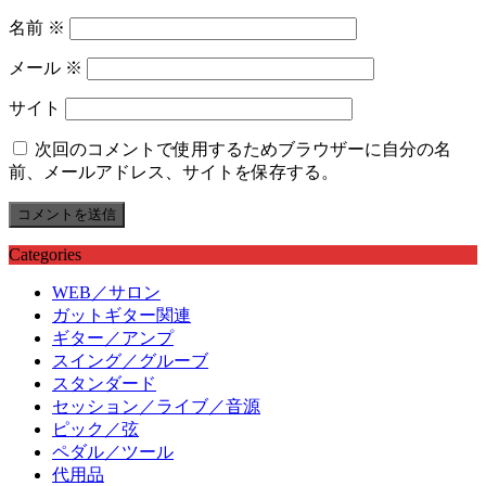
名前
※
メール
※
サイト
次回のコメントで使用するためブラウザーに自分の名
前、メールアドレス、サイトを保存する。
Categories
WEB／サロン
ガットギター関連
ギター／アンプ
スイング／グルーブ
スタンダード
セッション／ライブ／音源
ピック／弦
ペダル／ツール
代用品