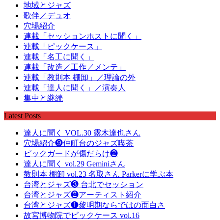
地域とジャズ
歌伴／デュオ
穴場紹介
連載「セッションホストに聞く」
連載「ピックケース」
連載「名工に聞く」
連載「改造／工作／メンテ」
連載「教則本 棚卸」／理論の外
連載「達人に聞く」／演奏人
集中と継続
Latest Posts
達人に聞く VOL.30 露木達也さん
穴場紹介❾仲町台のジャズ喫茶
ピックガードが傷だらけ❷
達人に聞く vol.29 Geminiさん
教則本 棚卸 vol.23 名取さん Parkerに学ぶ本
台湾とジャズ❸ 台北でセッション
台湾とジャズ❷アーティスト紹介
台湾とジャズ❶黎明期ならではの面白さ
故宮博物院でピックケース vol.16