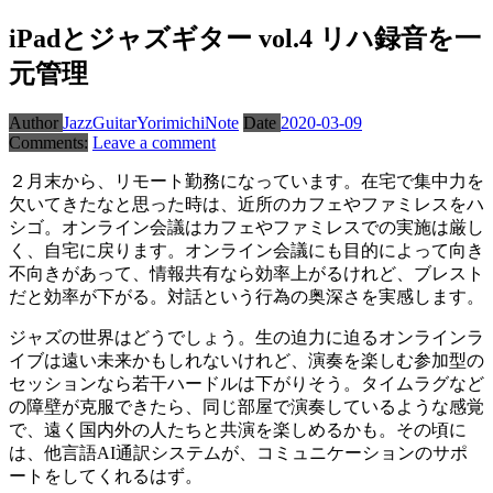
iPadとジャズギター vol.4 リハ録音を一
元管理
Author
JazzGuitarYorimichiNote
Date
2020-03-09
Comments:
Leave a comment
２月末から、リモート勤務になっています。在宅で集中力を
欠いてきたなと思った時は、近所のカフェやファミレスをハ
シゴ。オンライン会議はカフェやファミレスでの実施は厳し
く、自宅に戻ります。オンライン会議にも目的によって向き
不向きがあって、情報共有なら効率上がるけれど、ブレスト
だと効率が下がる。対話という行為の奥深さを実感します。
ジャズの世界はどうでしょう。生の迫力に迫るオンラインラ
イブは遠い未来かもしれないけれど、演奏を楽しむ参加型の
セッションなら若干ハードルは下がりそう。タイムラグなど
の障壁が克服できたら、同じ部屋で演奏しているような感覚
で、遠く国内外の人たちと共演を楽しめるかも。その頃に
は、他言語AI通訳システムが、コミュニケーションのサポ
ートをしてくれるはず。