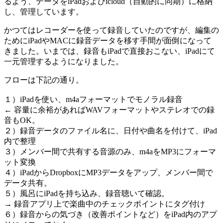
るよう、データをiPadおよびicloud（自動的に同期）に格納
し、管理しています。
かつてはレコーダーを使って録音していたのですが、編集の
ためにiPadやMACに録音データを移す手間が面倒になって
きました。いまでは、録音もiPadで直接おこない、iPadにて
一元管理するようになりました。
フローは下記の通り。
１）iPadを使い、m4aフォーマットでモノラル録音
← 容量に余裕があればWAVフォーマットやステレオでの録
音もOK。
２）録音データのファイル名に、日付や曲名を付けて、iPad
内で整理
３）メンバー間で共有する音源のみ、m4aをMP3にフォーマ
ット変換
４）iPadからDropboxにMP3データをアップ、メンバー間で
データ共有。
５）風呂にiPadを持ち込み、録音聴いて確認。
→ 録音アプリ上で楽曲中のチェックポイントにタグ付け
６）録音からの気づき（改善ポイントなど）をiPad内のアプ