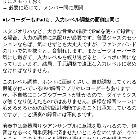
リにメモっておく
→ 必要に応じて、メンバー間に展開
■レコーダーもiPadも、入力レベル調整の面倒は同じ
スタジオリハなど、大きな音量の場所でiPadを使って録音す
る場合、入力の調整に気配りが必要です。普通ジャズのセッ
ションならば、気にせずとも大丈夫ですが、ファンクバンド
のリハで気を抜くと、音割れします。またピークオーバーを
気にし過ぎて、入力レベルを絞り過ぎると、ショボい音にな
ってしまいます。結局、手元調整で適正な入力レベルに収め
なければなりません。
このレベル調整、ホントに面倒くさい。自動調整してくれる
機能が付いているiPad録音アプリやレコーダーもあります
が、不自然にコンプやブーストが掛かるので、ダイナミクス
が無くなり使えたものではありません。多様な録音シーンに
応えるえるための親切設計機能であることは承知しているの
ですが、こと演奏の録音には不向きです。
演奏中は楽器周りやアンサンブルに意識を取られるので、録
音はなるべく簡単便利に済ませたいところなのですが、今の
とこと、この入力レベル調整は避けられないのが現状です。