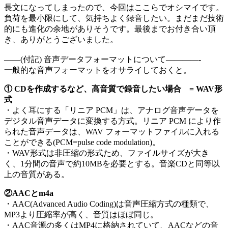
長文になってしまったので、今回はここらでオシマイです。
負荷を最小限にして、気持ちよく録音したい。まだまだ技術
的にも進化の余地がありそうです。最後までお付き合い頂
き、ありがとうございました。
——(付記) 音声データフォーマットについて————-
一般的な音声フォーマットをオサライしておくと。
① CDを作成するなど、高音質で録音したい場合 = WAV形
式
・よく耳にする「リニア PCM」は、アナログ音声データを
デジタル音声データに変換する方式。リニア PCM により作
られた音声データは、WAV フォーマットファイルに入れる
ことができる(PCM=pulse code modulation)。
・WAV形式は非圧縮の形式ため、ファイルサイズが大き
く、1分間の音声で約10MBを必要とする。音楽CDと同等以
上の音質がある。
②AACとm4a
・AAC(Advanced Audio Coding)は音声圧縮方式の種類で、
MP3より圧縮率が高く、音質はほぼ同じ。
・AAC音源の多くはMP4に格納されていて、AACなどの音