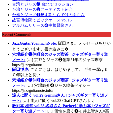
台湾とジャズ❸ 台北でセッション
台湾とジャズ❷アーティスト紹介
台湾とジャズ❶黎明期ならではの面白さ
故宮博物院でピックケース vol.16
アルバムリリース❹中根賢隆さん
Recent Comments
JazzGuitarYorimichiNote:
阪田さま。メッセージありが
とうございます。書き込みに�
穴場紹介❾仲町台のジャズ喫茶 | ジャズギター寄り道
ノート:
[…] 京都とジャズ❷創業51年のジャズ喫茶
https://jazzguitarno
阪田悦也:
こんにちは。はじめまして。 ギター歴は５
０年以上と長い
穴場紹介❾仲町台のジャズ喫茶 | ジャズギター寄り道
ノート:
[…] 穴場紹介❹ジャズ喫茶ベイシー
https://jazzguitarnote.info/
達人に聞く vol.29 Geminiさん | ジャズギター寄り道ノ
ート:
[…] 達人に聞く vol.23 Chat GPTさん […]
教則本 棚卸 vol.23 名取さん Parkerに学ぶ本 | ジャズギ
ター寄り道ノート:
[…] 個性を磨く❶-1 井上智さん×高