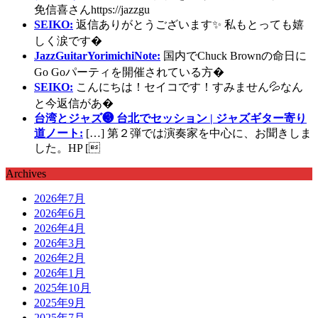
免信喜さんhttps://jazzgu
SEIKO:
返信ありがとうございます✨ 私もとっても嬉
しく涙です�
JazzGuitarYorimichiNote:
国内でChuck Brownの命日に
Go Goパーティを開催されている方�
SEIKO:
こんにちは！セイコです！すみません💦なん
と今返信があ�
台湾とジャズ❸ 台北でセッション | ジャズギター寄り
道ノート:
[…] 第２弾では演奏家を中心に、お聞きしま
した。HP [
Archives
2026年7月
2026年6月
2026年4月
2026年3月
2026年2月
2026年1月
2025年10月
2025年9月
2025年7月