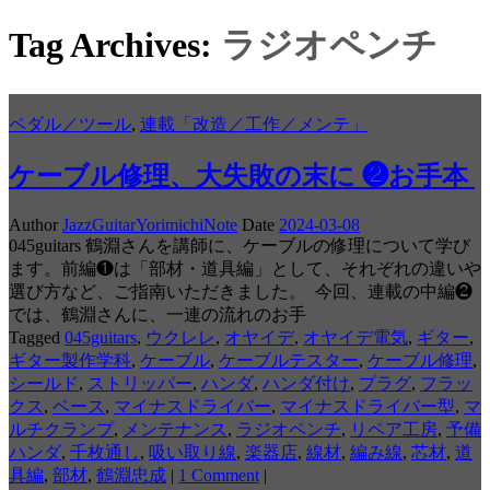
Tag Archives:
ラジオペンチ
ペダル／ツール
,
連載「改造／工作／メンテ」
ケーブル修理、大失敗の末に ❷お手本
Author
JazzGuitarYorimichiNote
Date
2024-03-08
045guitars 鶴淵さんを講師に、ケーブルの修理について学び
ます。前編❶は「部材・道具編」として、それぞれの違いや
選び方など、ご指南いただきました。 今回、連載の中編❷
では、鶴淵さんに、一連の流れのお手
Tagged
045guitars
,
ウクレレ
,
オヤイデ
,
オヤイデ電気
,
ギター
,
ギター製作学科
,
ケーブル
,
ケーブルテスター
,
ケーブル修理
,
シールド
,
ストリッパー
,
ハンダ
,
ハンダ付け
,
プラグ
,
フラッ
クス
,
ベース
,
マイナスドライバー
,
マイナスドライバー型
,
マ
ルチクランプ
,
メンテナンス
,
ラジオペンチ
,
リペア工房
,
予備
ハンダ
,
千枚通し
,
吸い取り線
,
楽器店
,
線材
,
編み線
,
芯材
,
道
具編
,
部材
,
鶴淵忠成
|
1 Comment
|