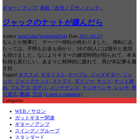
ギター／アンプ
,
連載「改造／工作／メンテ」
ジャックのナットが緩んだら
Author
JazzGuitarYorimichiNote
Date
2021-02-23
なんとか無事に、サーバー移転が終わりました。 移転にあ
たっては、手間もお金も掛かり、SEの知人には随分と迷惑
も掛けました。なによりギターの練習時間が削られて、本末
転倒も甚だしい。あまりに精神的に疲れて、再び本記事を書
き始
Tagged
オススメ
,
ギタリスト
,
ケーブル
,
ジャズギター
,
ジャ
ック
,
ジャックナット
,
ストラト
,
ダイソー
,
ナット
,
ナット締
め
,
フルアコ
,
ボディ
,
メンテナンス
,
ラジオペンチ
,
レンチ
,
寄
り道式
,
断線
,
方法
|
Leave a comment
|
Categories
WEB／サロン
ガットギター関連
ギター／アンプ
スイング／グルーブ
スタンダード