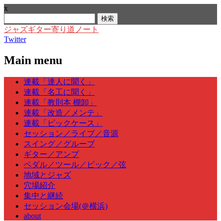
x
検
索:
ジャズギター寄り道ノート
Twitter
Main menu
Skip
連載「達人に聞く」
to
連載「名工に聞く」
content
連載「教則本 棚卸」
連載「改造／メンテ」
連載「ピックケース」
セッション／ライブ／音源
スイング／グルーブ
ギター／アンプ
ペダル／ツール／ピック／弦
地域とジャズ
穴場紹介
集中と継続
セッション会場(＠横浜)
about