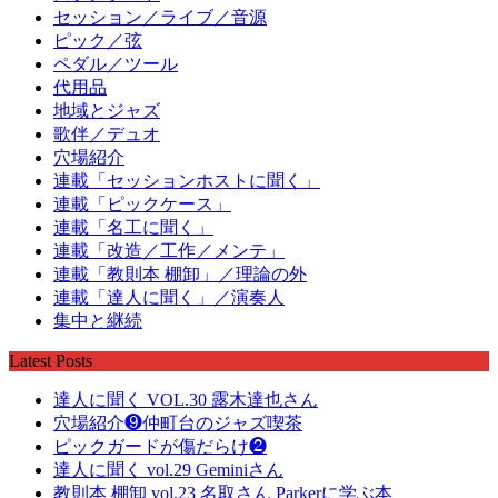
セッション／ライブ／音源
ピック／弦
ペダル／ツール
代用品
地域とジャズ
歌伴／デュオ
穴場紹介
連載「セッションホストに聞く」
連載「ピックケース」
連載「名工に聞く」
連載「改造／工作／メンテ」
連載「教則本 棚卸」／理論の外
連載「達人に聞く」／演奏人
集中と継続
Latest Posts
達人に聞く VOL.30 露木達也さん
穴場紹介❾仲町台のジャズ喫茶
ピックガードが傷だらけ❷
達人に聞く vol.29 Geminiさん
教則本 棚卸 vol.23 名取さん Parkerに学ぶ本