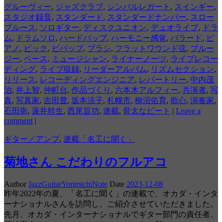
グルーヴィー
,
ジャズクラブ
,
シンバルレガート
,
スインギー
,
スタジオ録音
,
スタンダード
,
スタンダードナンバー
,
スロー
ブルース
,
ソロギター
,
ディスクユニオン
,
デュオライブ
,
ドラ
ム
,
ドラムソロ
,
ハードバップ
,
ハーモニー感覚
,
バラード
,
ピ
アノ
,
ピック
,
ビバップ
,
ブラシ
,
フラットワウンド弦
,
ブルー
ジー
,
ベース
,
ミュージシャン
,
ライナーノーツ
,
ライブレコー
ディング
,
ライブ収録
,
リーダーアルバム
,
リズムセクション
,
リリース
,
レコーディングエンジニア
,
レパートリー
,
中内茂
治
,
井上智
,
仲町台
,
作品づくり
,
六本木アルフィー
,
共演者
,
写
真
,
写真家
,
吉田豊
,
坂本涼子
,
札幌市
,
柳沼佑育
,
歌心
,
演奏家
,
石田衛
,
蓮井幹生
,
西尾旨功
,
連載
,
骨太なビート
|
Leave a
comment
|
ギター／アンプ
,
連載「名工に聞く」
菊地さん こだわりのフルアコ
Author
JazzGuitarYorimichiNote
Date
2023-12-08
昨年2022年の夏、「名工に聞く」の連載で、オカダ・インタ
ーナショナルさんを訪問し、ご紹介させていただきました。
先月、オカダ・インターナショナルでギター部門の責任者、