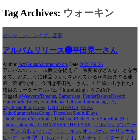
Tag Archives:
ウォーキン
セッション／ライブ／音源
アルバムリリース❸平田晃一さん
Author
JazzGuitarYorimichiNote
Date
2025-09-26
アルバムのリリース機会を捉えて、演奏家がどんなことを考
えて、どのように作品づくりをされているかを紹介する連
載、第3回です。 今回は平田晃一さん。１年前に出された1
枚目のリーダーアルバム「Introducing」をご紹介
Tagged
AWeaverofDreams
,
Barbarossa
,
FenderDeluxeReverb
,
FramefortheBlues
,
FunjiiMama
,
Gibson
,
Introducing
,
L5
,
MyOneandOnlyLove
,
ONKIOHAUS
,
Priest
,
SeikoSummerJazzCamp
,
TheseAreSoulfulDays
,
TheShadowofYourSmile
,
ThisCouldBetheStartofSomethingBig
,
Thomastikinfeld
,
TOMMYSBYTHE PARK
,
アルバム
,
アンコー
ル
,
アンプは
,
いそしぎ
,
ウォーキン
,
オリジナル
,
オリジナル
ピック JazzⅢ型
,
オルガントリオ
,
カルテット
,
ギタートリオ
,