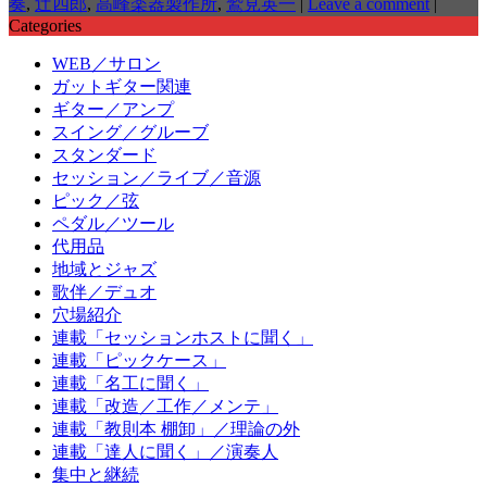
奏
,
辻四郎
,
高峰楽器製作所
,
鷲見英一
|
Leave a comment
|
Categories
WEB／サロン
ガットギター関連
ギター／アンプ
スイング／グルーブ
スタンダード
セッション／ライブ／音源
ピック／弦
ペダル／ツール
代用品
地域とジャズ
歌伴／デュオ
穴場紹介
連載「セッションホストに聞く」
連載「ピックケース」
連載「名工に聞く」
連載「改造／工作／メンテ」
連載「教則本 棚卸」／理論の外
連載「達人に聞く」／演奏人
集中と継続