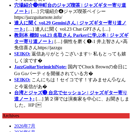
穴場紹介❾仲町台のジャズ喫茶 | ジャズギター寄り道
ノート:
[…] 穴場紹介❹ジャズ喫茶ベイシー
https://jazzguitarnote.info/
達人に聞く vol.29 Geminiさん | ジャズギター寄り道ノ
ート:
[…] 達人に聞く vol.23 Chat GPTさん […]
教則本 棚卸 vol.23 名取さん Parkerに学ぶ本 | ジャズギ
ター寄り道ノート:
[…] 個性を磨く❶-1 井上智さん×高
免信喜さんhttps://jazzgu
SEIKO:
返信ありがとうございます✨ 私もとっても嬉
しく涙です�
JazzGuitarYorimichiNote:
国内でChuck Brownの命日に
Go Goパーティを開催されている方�
SEIKO:
こんにちは！セイコです！すみません💦なん
と今返信があ�
台湾とジャズ❸ 台北でセッション | ジャズギター寄り
道ノート:
[…] 第２弾では演奏家を中心に、お聞きしま
した。HP [
Archives
2026年7月