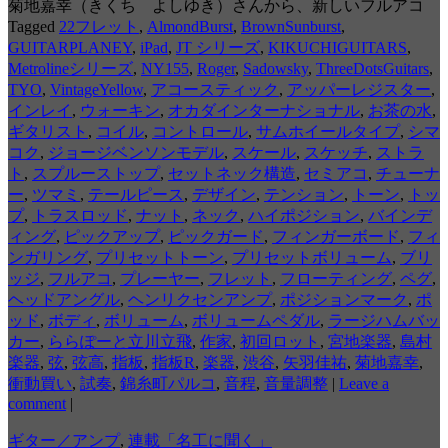
菊地嘉幸（きくち よしゆき）さんから、新しいフルアコ
Tagged
22フレット
,
AlmondBurst
,
BrownSunburst
,
GUITARPLANEY
,
iPad
,
JT シリーズ
,
KIKUCHIGUITARS
,
Metrolineシリーズ
,
NY155
,
Roger
,
Sadowsky
,
ThreeDotsGuitars
,
TYO
,
VintageYellow
,
アコースティック
,
アッパーレジスター
,
インレイ
,
ウォーキン
,
オカダインターナショナル
,
お茶の水
,
ギタリスト
,
コイル
,
コントロール
,
サムホイールタイプ
,
シマ
コク
,
ジョージベンソンモデル
,
スケール
,
スケッチ
,
ストラ
ト
,
スプルーストップ
,
セットネック構造
,
セミアコ
,
チューナ
ー
,
ツマミ
,
テールピース
,
デザイン
,
テンション
,
トーン
,
トッ
プ
,
トラスロッド
,
ナット
,
ネック
,
ハイポジション
,
バインデ
ィング
,
ピックアップ
,
ピックガード
,
フィンガーボード
,
フィ
ンガリング
,
プリセットトーン
,
プリセットボリューム
,
ブリ
ッジ
,
フルアコ
,
プレーヤー
,
フレット
,
フローティング
,
ペグ
,
ヘッドアングル
,
ヘンリクセンアンプ
,
ポジションマーク
,
ポ
ッド
,
ボディ
,
ボリューム
,
ボリュームペダル
,
ラージハムバッ
カー
,
ららぽーと立川立飛
,
作家
,
初回ロット
,
宮地楽器
,
島村
楽器
,
弦
,
弦高
,
指板
,
指板R
,
楽器
,
渋谷
,
矢羽佳祐
,
菊地嘉幸
,
衝動買い
,
試奏
,
錦糸町パルコ
,
音程
,
音量調整
|
Leave a
comment
|
ギター／アンプ
,
連載「名工に聞く」