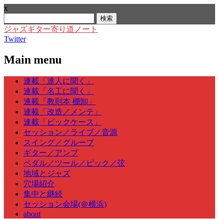
x
検
索:
ジャズギター寄り道ノート
Twitter
Main menu
Skip
連載「達人に聞く」
to
連載「名工に聞く」
content
連載「教則本 棚卸」
連載「改造／メンテ」
連載「ピックケース」
セッション／ライブ／音源
スイング／グルーブ
ギター／アンプ
ペダル／ツール／ピック／弦
地域とジャズ
穴場紹介
集中と継続
セッション会場(＠横浜)
about