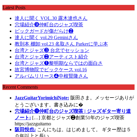
Latest Posts
達人に聞く VOL.30 露木達也さん
穴場紹介❾仲町台のジャズ喫茶
ピックガードが傷だらけ❷
達人に聞く vol.29 Geminiさん
教則本 棚卸 vol.23 名取さん Parkerに学ぶ本
台湾とジャズ❸ 台北でセッション
台湾とジャズ❷アーティスト紹介
台湾とジャズ❶黎明期ならではの面白さ
故宮博物院でピックケース vol.16
アルバムリリース❹中根賢隆さん
Recent Comments
JazzGuitarYorimichiNote:
阪田さま。メッセージありが
とうございます。書き込みに�
穴場紹介❾仲町台のジャズ喫茶 | ジャズギター寄り道
ノート:
[…] 京都とジャズ❷創業51年のジャズ喫茶
https://jazzguitarno
阪田悦也:
こんにちは。はじめまして。 ギター歴は５
０年以上と長い