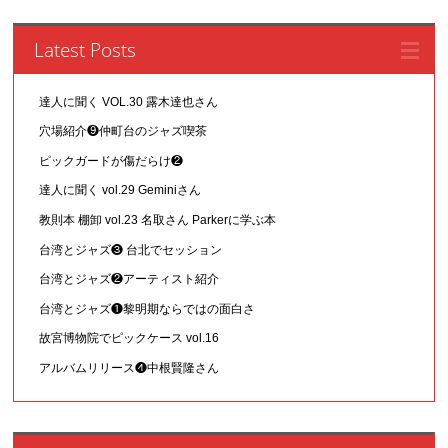
Latest Posts
達人に聞く VOL.30 露木達也さん
穴場紹介❾仲町台のジャズ喫茶
ピックガードが傷だらけ❷
達人に聞く vol.29 Geminiさん
教則本 棚卸 vol.23 名取さん Parkerに学ぶ本
台湾とジャズ❸ 台北でセッション
台湾とジャズ❷アーティスト紹介
台湾とジャズ❶黎明期ならではの面白さ
故宮博物院でピックケース vol.16
アルバムリリース❹中根賢隆さん