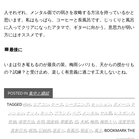
人それぞれ、メンタル面での弱さを攻略する方法を持っているかと
思います。私はもっぱら、コーヒーと長風呂です。じっくりと風呂
に入ってクリアになったアタマで、ギターに向かう。意思力が弱い
方にはオススメです。
最後に
いまは引き篭もるのが最良の策。梅雨シバリも、天からの授かりも
の？試練？と受け止め、楽しく有意義に過ごす工夫しないとね。
POSTED IN
集中と継続
TAGGED
elixir
,
エアコン
,
ケース
,
シーズニング
,
セッション
,
ダメージ
,
テ
ンション
,
ナット
,
ネック
,
ブランド
,
ペグ
,
メンタル
,
ヤル気
,
レスポンス
,
乾燥
,
保管方法
,
合羽
,
国産材
,
寒暖差
,
弦
,
木材
,
梅雨
,
梅雨入り
,
湿度管理
,
直射日光
,
眠気
,
記録的
,
逆反り
,
長風呂
,
順反り
,
風土
. BOOKMARK THE