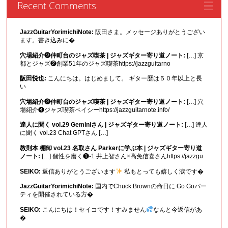
Recent Comments
JazzGuitarYorimichiNote:
阪田さま。メッセージありがとうござい
ます。書き込みに�
穴場紹介❾仲町台のジャズ喫茶 | ジャズギター寄り道ノート:
[…] 京
都とジャズ❷創業51年のジャズ喫茶https://jazzguitarno
阪田悦也:
こんにちは。はじめまして。 ギター歴は５０年以上と長
い
穴場紹介❾仲町台のジャズ喫茶 | ジャズギター寄り道ノート:
[…] 穴
場紹介❹ジャズ喫茶ベイシーhttps://jazzguitarnote.info/
達人に聞く vol.29 Geminiさん | ジャズギター寄り道ノート:
[…] 達人
に聞く vol.23 Chat GPTさん […]
教則本 棚卸 vol.23 名取さん Parkerに学ぶ本 | ジャズギター寄り道
ノート:
[…] 個性を磨く❶-1 井上智さん×高免信喜さんhttps://jazzgu
SEIKO:
返信ありがとうございます
私もとっても嬉しく涙です�
JazzGuitarYorimichiNote:
国内でChuck Brownの命日に Go Goパー
ティを開催されている方�
SEIKO:
こんにちは！セイコです！すみません
なんと今返信があ
�