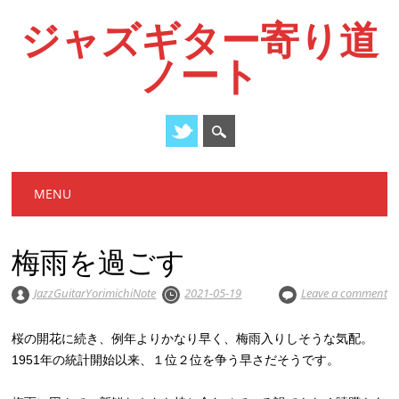
ジャズギター寄り道
ノート
Main menu
Skip
MENU
to
content
梅雨を過ごす
JazzGuitarYorimichiNote
2021-05-19
Leave a comment
桜の開花に続き、例年よりかなり早く、梅雨入りしそうな気配。
1951年の統計開始以来、１位２位を争う早さだそうです。