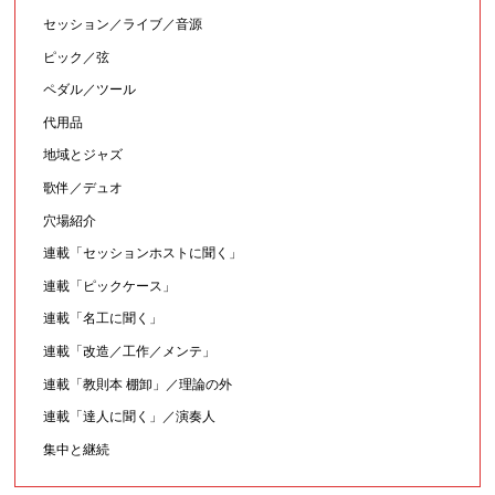
セッション／ライブ／音源
ピック／弦
ペダル／ツール
代用品
地域とジャズ
歌伴／デュオ
穴場紹介
連載「セッションホストに聞く」
連載「ピックケース」
連載「名工に聞く」
連載「改造／工作／メンテ」
連載「教則本 棚卸」／理論の外
連載「達人に聞く」／演奏人
集中と継続