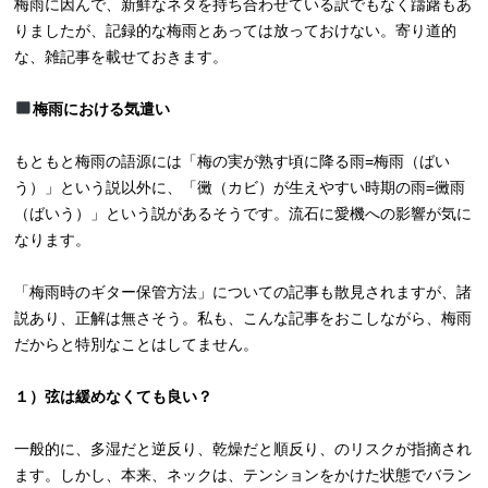
梅雨に因んで、新鮮なネタを持ち合わせている訳でもなく躊躇もあ
りましたが、記録的な梅雨とあっては放っておけない。寄り道的
な、雑記事を載せておきます。
梅雨における気遣い
もともと梅雨の語源には「梅の実が熟す頃に降る雨=梅雨（ばい
う）」という説以外に、「黴（カビ）が生えやすい時期の雨=黴雨
（ばいう）」という説があるそうです。流石に愛機への影響が気に
なります。
「梅雨時のギター保管方法」についての記事も散見されますが、諸
説あり、正解は無さそう。私も、こんな記事をおこしながら、梅雨
だからと特別なことはしてません。
１）弦は緩めなくても良い？
一般的に、多湿だと逆反り、乾燥だと順反り、のリスクが指摘され
ます。しかし、本来、ネックは、テンションをかけた状態でバラン