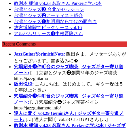
教則本 棚卸 vol.23 名取さん Parkerに学ぶ本
台湾とジャズ❸ 台北でセッション
台湾とジャズ❷アーティスト紹介
台湾とジャズ❶黎明期ならではの面白さ
故宮博物院でピックケース vol.16
アルバムリリース❹中根賢隆さん
Recent Comments
JazzGuitarYorimichiNote:
阪田さま。メッセージありが
とうございます。書き込みに�
穴場紹介❾仲町台のジャズ喫茶 | ジャズギター寄り道
ノート:
[…] 京都とジャズ❷創業51年のジャズ喫茶
https://jazzguitarno
阪田悦也:
こんにちは。はじめまして。 ギター歴は５
０年以上と長い
穴場紹介❾仲町台のジャズ喫茶 | ジャズギター寄り道
ノート:
[…] 穴場紹介❹ジャズ喫茶ベイシー
https://jazzguitarnote.info/
達人に聞く vol.29 Geminiさん | ジャズギター寄り道ノ
ート:
[…] 達人に聞く vol.23 Chat GPTさん […]
教則本 棚卸 vol.23 名取さん Parkerに学ぶ本 | ジャズギ