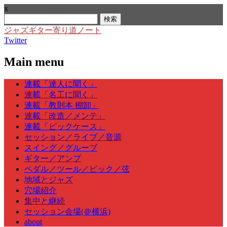
x
検
索:
ジャズギター寄り道ノート
Twitter
Main menu
Skip
連載「達人に聞く」
to
連載「名工に聞く」
content
連載「教則本 棚卸」
連載「改造／メンテ」
連載「ピックケース」
セッション／ライブ／音源
スイング／グルーブ
ギター／アンプ
ペダル／ツール／ピック／弦
地域とジャズ
穴場紹介
集中と継続
セッション会場(＠横浜)
about