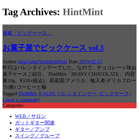
Tag Archives:
HintMint
連載「ピックケース」
お菓子屋でピックケース vol.3
Author
JazzGuitarYorimichiNote
Date
2019-02-15
昨日はバレンタインデーでした。なので、チョコレート味お
菓子ケースご紹介。 HintMint「IRONY CHOCOLATE」 内容
量10g、¥318-(税込)、原産国:アメリカ、輸入者:デリカフロー
ラ(株) コーヒーと輸
Tagged
HintMint
,
KALDI
,
バレンタインデー
,
ピックケース
|
Leave a comment
|
Categories
WEB／サロン
ガットギター関連
ギター／アンプ
スイング／グルーブ