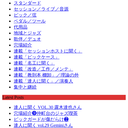
スタンダード
セッション／ライブ／音源
ピック／弦
ペダル／ツール
代用品
地域とジャズ
歌伴／デュオ
穴場紹介
連載「セッションホストに聞く」
連載「ピックケース」
連載「名工に聞く」
連載「改造／工作／メンテ」
連載「教則本 棚卸」／理論の外
連載「達人に聞く」／演奏人
集中と継続
Latest Posts
達人に聞く VOL.30 露木達也さん
穴場紹介❾仲町台のジャズ喫茶
ピックガードが傷だらけ❷
達人に聞く vol.29 Geminiさん