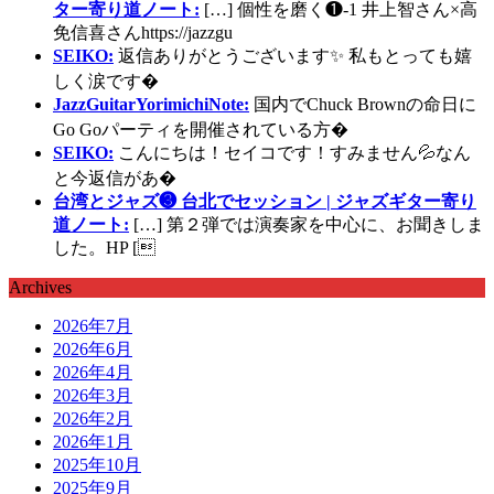
ター寄り道ノート:
[…] 個性を磨く❶-1 井上智さん×高
免信喜さんhttps://jazzgu
SEIKO:
返信ありがとうございます✨ 私もとっても嬉
しく涙です�
JazzGuitarYorimichiNote:
国内でChuck Brownの命日に
Go Goパーティを開催されている方�
SEIKO:
こんにちは！セイコです！すみません💦なん
と今返信があ�
台湾とジャズ❸ 台北でセッション | ジャズギター寄り
道ノート:
[…] 第２弾では演奏家を中心に、お聞きしま
した。HP [
Archives
2026年7月
2026年6月
2026年4月
2026年3月
2026年2月
2026年1月
2025年10月
2025年9月