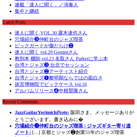
連載「達人に聞く」／演奏人
集中と継続
Latest Posts
達人に聞く VOL.30 露木達也さん
穴場紹介❾仲町台のジャズ喫茶
ピックガードが傷だらけ❷
達人に聞く vol.29 Geminiさん
教則本 棚卸 vol.23 名取さん Parkerに学ぶ本
台湾とジャズ❸ 台北でセッション
台湾とジャズ❷アーティスト紹介
台湾とジャズ❶黎明期ならではの面白さ
故宮博物院でピックケース vol.16
アルバムリリース❹中根賢隆さん
Recent Comments
JazzGuitarYorimichiNote:
阪田さま。メッセージありが
とうございます。書き込みに�
穴場紹介❾仲町台のジャズ喫茶 | ジャズギター寄り道
ノート:
[…] 京都とジャズ❷創業51年のジャズ喫茶