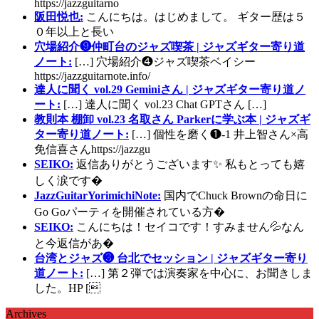
https://jazzguitarno
阪田悦也:
こんにちは。はじめまして。 ギター歴は５
０年以上と長い
穴場紹介❾仲町台のジャズ喫茶 | ジャズギター寄り道
ノート:
[…] 穴場紹介❹ジャズ喫茶ベイシー
https://jazzguitarnote.info/
達人に聞く vol.29 Geminiさん | ジャズギター寄り道ノ
ート:
[…] 達人に聞く vol.23 Chat GPTさん […]
教則本 棚卸 vol.23 名取さん Parkerに学ぶ本 | ジャズギ
ター寄り道ノート:
[…] 個性を磨く❶-1 井上智さん×高
免信喜さんhttps://jazzgu
SEIKO:
返信ありがとうございます✨ 私もとっても嬉
しく涙です�
JazzGuitarYorimichiNote:
国内でChuck Brownの命日に
Go Goパーティを開催されている方�
SEIKO:
こんにちは！セイコです！すみません💦なん
と今返信があ�
台湾とジャズ❸ 台北でセッション | ジャズギター寄り
道ノート:
[…] 第２弾では演奏家を中心に、お聞きしま
した。HP [
Archives