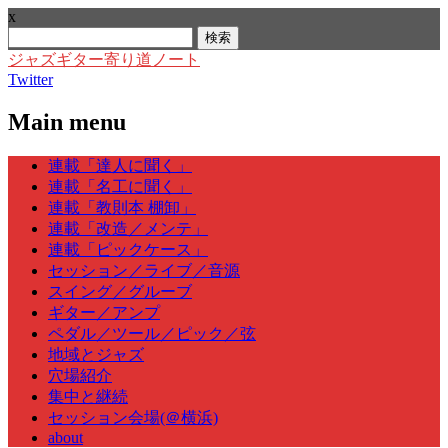
x
検
索:
ジャズギター寄り道ノート
Twitter
Main menu
Skip
連載「達人に聞く」
to
連載「名工に聞く」
content
連載「教則本 棚卸」
連載「改造／メンテ」
連載「ピックケース」
セッション／ライブ／音源
スイング／グルーブ
ギター／アンプ
ペダル／ツール／ピック／弦
地域とジャズ
穴場紹介
集中と継続
セッション会場(＠横浜)
about