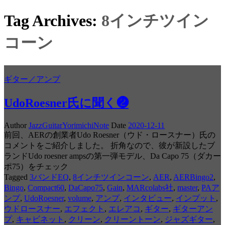
Tag Archives:
8インチツイン
コーン
ギター／アンプ
UdoRoesner氏に聞く❷
Author
JazzGuitarYorimichiNote
Date
2020-12-11
前回、AERの創業者Udo Roesner（ウド・ロースナー）氏の
コメントをご紹介しました。 折角なので、彼が新設したブ
ランドUdo roesner ampsの第一弾モデル、Da Capo 75（ダカー
ポ75）をチェック
Tagged
3バンドEQ
,
8インチツインコーン
,
AER
,
AERBingo2
,
Bingo
,
Compact60
,
DaCapo75
,
Gain
,
MARcolabs社
,
master
,
PAア
ンプ
,
UdoRoesner
,
volume
,
アンプ
,
インタビュー
,
インプット
,
ウドロースナー
,
エフェクト
,
エレアコ
,
ギター
,
ギターアン
プ
,
キャビネット
,
クリーン
,
クリーントーン
,
ジャズギター
,