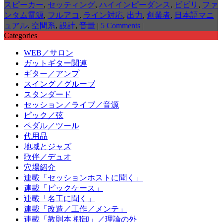
スピーカー
,
セッティング
,
ハイインピーダンス
,
ビビリ
,
ファ
ンタム電源
,
フルアコ
,
ライン対応
,
出力
,
創業者
,
日本語マニ
ュアル
,
空間系
,
設計
,
音量
|
5 Comments
|
Categories
WEB／サロン
ガットギター関連
ギター／アンプ
スイング／グルーブ
スタンダード
セッション／ライブ／音源
ピック／弦
ペダル／ツール
代用品
地域とジャズ
歌伴／デュオ
穴場紹介
連載「セッションホストに聞く」
連載「ピックケース」
連載「名工に聞く」
連載「改造／工作／メンテ」
連載「教則本 棚卸」／理論の外