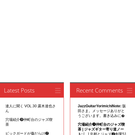
Latest Posts
Recent Comments
達人に聞く VOL.30 露木達也さ
JazzGuitarYorimichiNote:
阪
ん
田さま。メッセージありがと
うございます。書き込みに�
穴場紹介❾仲町台のジャズ喫
茶
穴場紹介❾仲町台のジャズ喫
茶 | ジャズギター寄り道ノー
ピックガードが傷だらけ❷
ト:
[…] 京都とジャズ❷創業51