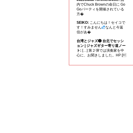
内でChuck Brownの命日に Go
Goパーティを開催されている
方�
SEIKO:
こんにちは！セイコで
す！すみません
なんと今返
信があ�
台湾とジャズ❸ 台北でセッシ
ョン | ジャズギター寄り道ノー
ト:
[…] 第２弾では演奏家を中
心に、お聞きしました。HP [