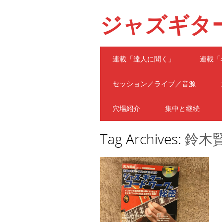
ジャズギタ
Main menu
Skip
連載「達人に聞く」
連載「
to
content
セッション／ライブ／音源
穴場紹介
集中と継続
Tag Archives:
鈴木