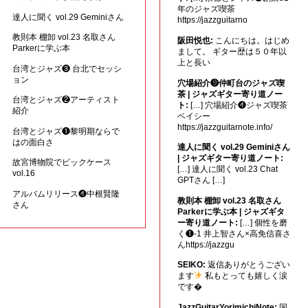
年のジャズ喫茶
達人に聞く vol.29 Geminiさん
https://jazzguitarno
教則本 棚卸 vol.23 名取さん
阪田悦也:
こんにちは。はじめ
Parkerに学ぶ本
まして。 ギター歴は５０年以
上と長い
台湾とジャズ❸ 台北でセッシ
ョン
穴場紹介❾仲町台のジャズ喫
茶 | ジャズギター寄り道ノー
台湾とジャズ❷アーティスト
ト:
[…] 穴場紹介❹ジャズ喫茶
紹介
ベイシー
https://jazzguitarnote.info/
台湾とジャズ❶黎明期ならで
はの面白さ
達人に聞く vol.29 Geminiさん
| ジャズギター寄り道ノート:
故宮博物院でピックケース
[…] 達人に聞く vol.23 Chat
vol.16
GPTさん […]
アルバムリリース❹中根賢隆
教則本 棚卸 vol.23 名取さん
さん
Parkerに学ぶ本 | ジャズギタ
ー寄り道ノート:
[…] 個性を磨
く❶-1 井上智さん×高免信喜さ
んhttps://jazzgu
SEIKO:
返信ありがとうござい
ます
私もとっても嬉しく涙
です�
JazzGuitarYorimichiNote:
国