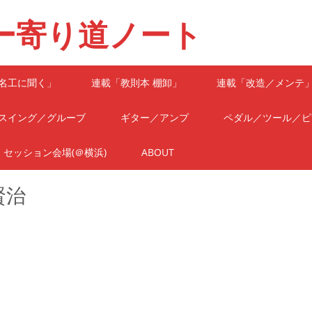
ー寄り道ノート
名工に聞く」
連載「教則本 棚卸」
連載「改造／メンテ
スイング／グルーブ
ギター／アンプ
ペダル／ツール／ピ
セッション会場(＠横浜)
ABOUT
賢治