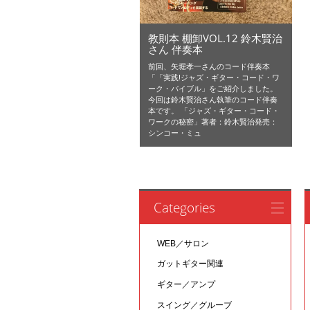
教則本 棚卸VOL.12 鈴木賢治
さん 伴奏本
前回、矢堀孝一さんのコード伴奏本
「「実践!ジャズ・ギター・コード・ワ
ーク・バイブル」をご紹介しました。
今回は鈴木賢治さん執筆のコード伴奏
本です。 「ジャズ・ギター・コード・
ワークの秘密」著者：鈴木賢治発売：
シンコー・ミュ
Categories
WEB／サロン
ガットギター関連
ギター／アンプ
スイング／グルーブ