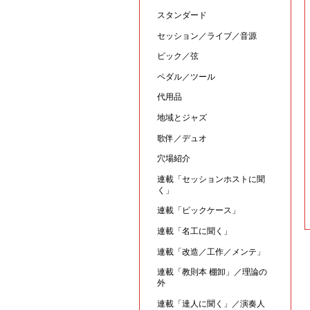
スタンダード
セッション／ライブ／音源
ピック／弦
ペダル／ツール
代用品
地域とジャズ
歌伴／デュオ
穴場紹介
連載「セッションホストに聞
く」
連載「ピックケース」
連載「名工に聞く」
連載「改造／工作／メンテ」
連載「教則本 棚卸」／理論の
外
連載「達人に聞く」／演奏人