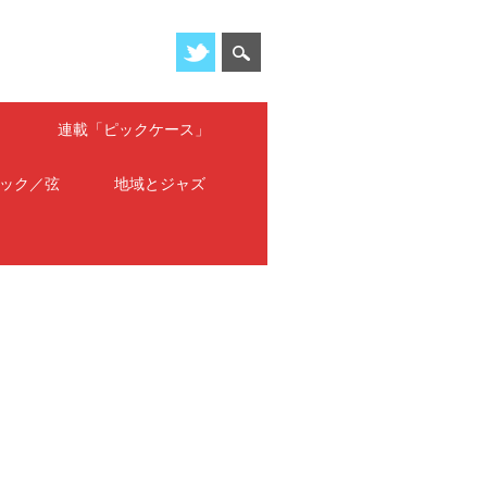
」
連載「ピックケース」
ック／弦
地域とジャズ