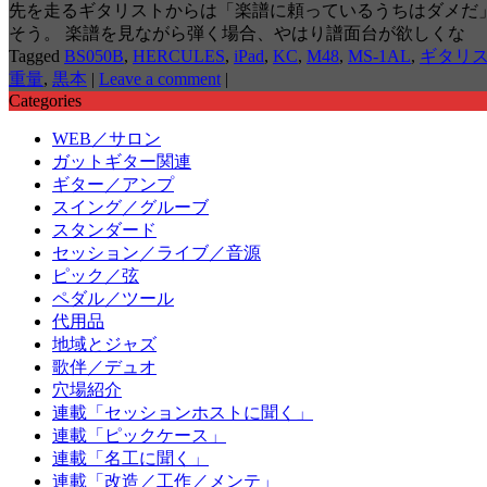
先を走るギタリストからは「楽譜に頼っているうちはダメだ
そう。 楽譜を見ながら弾く場合、やはり譜面台が欲しくな
Tagged
BS050B
,
HERCULES
,
iPad
,
KC
,
M48
,
MS-1AL
,
ギタリ
重量
,
黒本
|
Leave a comment
|
Categories
WEB／サロン
ガットギター関連
ギター／アンプ
スイング／グルーブ
スタンダード
セッション／ライブ／音源
ピック／弦
ペダル／ツール
代用品
地域とジャズ
歌伴／デュオ
穴場紹介
連載「セッションホストに聞く」
連載「ピックケース」
連載「名工に聞く」
連載「改造／工作／メンテ」