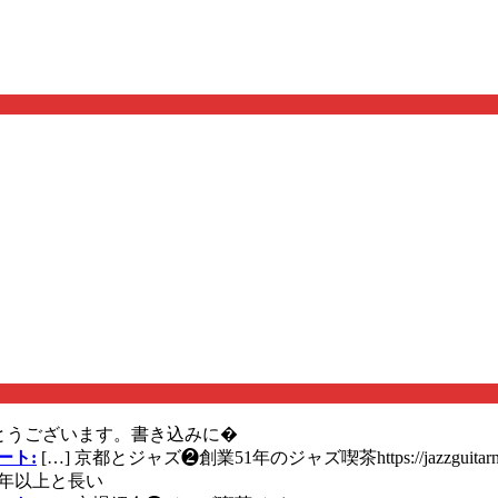
とうございます。書き込みに�
ート:
[…] 京都とジャズ❷創業51年のジャズ喫茶https://jazzguitarn
年以上と長い