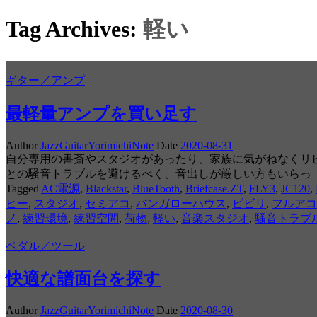
Tag Archives:
軽い
ギター／アンプ
最軽量アンプを買い足す
Author
JazzGuitarYorimichiNote
Date
2020-08-31
自分専用の書斎やスタジオがあったり、家族に気がねなくリ
との騒音トラブルを避けるべく、音出しが厳しい方もいらっ
Tagged
AC電源
,
Blackstar
,
BlueTooth
,
Briefcase.ZT
,
FLY3
,
JC120
,
ヒー
,
スタジオ
,
セミアコ
,
バンガローハウス
,
ビビリ
,
フルアコ
ノ
,
練習環境
,
練習空間
,
荷物
,
軽い
,
音楽スタジオ
,
騒音トラブ
ペダル／ツール
快適な譜面台を探す
Author
JazzGuitarYorimichiNote
Date
2020-08-30