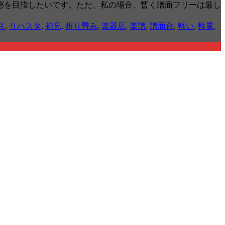
態を目指したいです。ただ、私の場合、暫く譜面フリーは厳し
ス
,
リハスタ
,
初見
,
折り畳み
,
楽器店
,
楽譜
,
譜面台
,
軽い
,
軽量
,