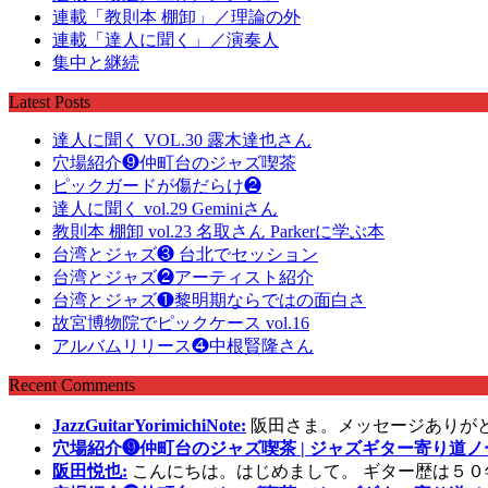
連載「教則本 棚卸」／理論の外
連載「達人に聞く」／演奏人
集中と継続
Latest Posts
達人に聞く VOL.30 露木達也さん
穴場紹介❾仲町台のジャズ喫茶
ピックガードが傷だらけ❷
達人に聞く vol.29 Geminiさん
教則本 棚卸 vol.23 名取さん Parkerに学ぶ本
台湾とジャズ❸ 台北でセッション
台湾とジャズ❷アーティスト紹介
台湾とジャズ❶黎明期ならではの面白さ
故宮博物院でピックケース vol.16
アルバムリリース❹中根賢隆さん
Recent Comments
JazzGuitarYorimichiNote:
阪田さま。メッセージありが
穴場紹介❾仲町台のジャズ喫茶 | ジャズギター寄り道ノ
阪田悦也:
こんにちは。はじめまして。 ギター歴は５０