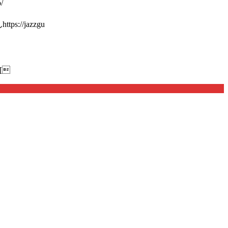
/
://jazzgu
[