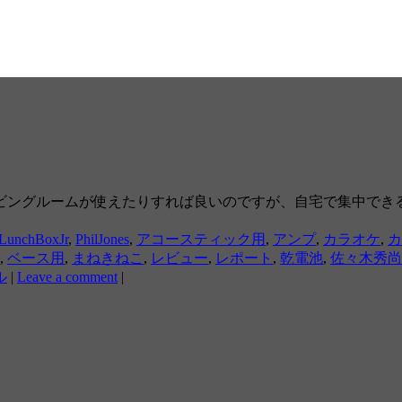
ビングルームが使えたりすれば良いのですが、自宅で集中でき
LunchBoxJr
,
PhilJones
,
アコースティック用
,
アンプ
,
カラオケ
,
カ
,
ベース用
,
まねきねこ
,
レビュー
,
レポート
,
乾電池
,
佐々木秀尚
ル
|
Leave a comment
|