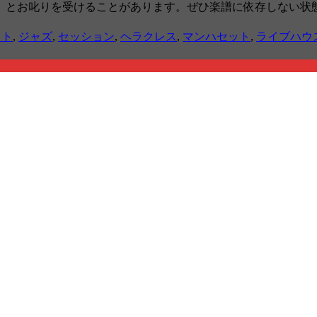
」とお叱りを受けることがあります。ぜひ楽譜に依存しない状
スト
,
ジャズ
,
セッション
,
ヘラクレス
,
マンハセット
,
ライブハウ