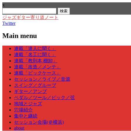
x
検
索:
ジャズギター寄り道ノート
Twitter
Main menu
Skip
連載「達人に聞く」
to
連載「名工に聞く」
content
連載「教則本 棚卸」
連載「改造／メンテ」
連載「ピックケース」
セッション／ライブ／音源
スイング／グルーブ
ギター／アンプ
ペダル／ツール／ピック／弦
地域とジャズ
穴場紹介
集中と継続
セッション会場(＠横浜)
about