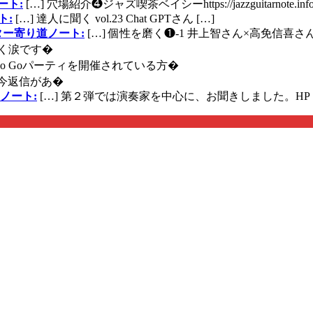
ート:
[…] 穴場紹介❹ジャズ喫茶ベイシーhttps://jazzguitarnote.info
ト:
[…] 達人に聞く vol.23 Chat GPTさん […]
ズギター寄り道ノート:
[…] 個性を磨く❶-1 井上智さん×高免信喜さんhttps
く涙です�
に Go Goパーティを開催されている方�
今返信があ�
ノート:
[…] 第２弾では演奏家を中心に、お聞きしました。HP 