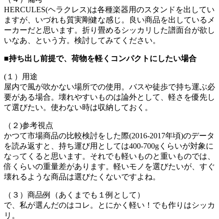
HERCULES(ヘラクレス)は各種楽器用のスタンドを出してい
ますが、いづれも質実剛健な感じ。良い商品を出しているメ
ーカーだと思います。折り畳めるシッカリした譜面台が欲し
いなあ、という方。検討してみてください。
■持ち出し前提で、荷物を軽くコンパクトにしたい場合
(１）用途
屋内で風が吹かない場所での使用。バスや徒歩で持ち運ぶ必
要がある場合。壊れやすいものは論外として、軽さを優先し
て選びたい。使わない時は収納しておく。
（２)参考視点
かつて市場商品の比較検討をした際(2016-2017年頃)のデータ
を読み返すと、持ち運び用としては400-700gくらいが対象に
なってくると思います。それでも軽いものと重いものでは、
倍くらいの重量差があります。軽いモノを選びたいが、すぐ
壊れるような商品は選びたくないですよね。
（３）商品例（あくまでも１例として）
で、私が選んだのはコレ。とにかく軽い！でも作りはシッカ
リ。