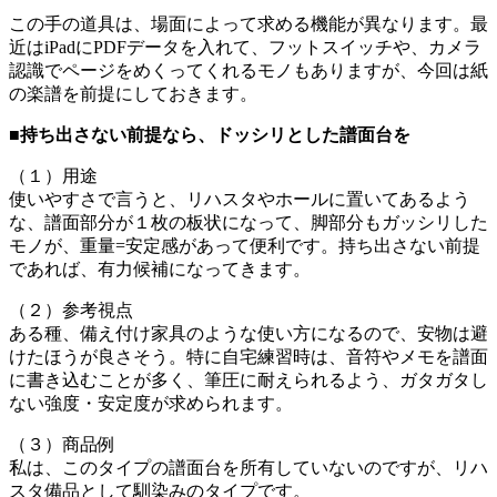
この手の道具は、場面によって求める機能が異なります。最
近はiPadにPDFデータを入れて、フットスイッチや、カメラ
認識でページをめくってくれるモノもありますが、今回は紙
の楽譜を前提にしておきます。
■持ち出さない前提なら、ドッシリとした譜面台を
（１）用途
使いやすさで言うと、リハスタやホールに置いてあるよう
な、譜面部分が１枚の板状になって、脚部分もガッシリした
モノが、重量=安定感があって便利です。持ち出さない前提
であれば、有力候補になってきます。
（２）参考視点
ある種、備え付け家具のような使い方になるので、安物は避
けたほうが良さそう。特に自宅練習時は、音符やメモを譜面
に書き込むことが多く、筆圧に耐えられるよう、ガタガタし
ない強度・安定度が求められます。
（３）商品例
私は、このタイプの譜面台を所有していないのですが、リハ
スタ備品として馴染みのタイプです。