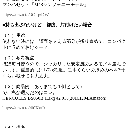
マンハセット「M48シンフォニーモデル」
https://amzn.to/3OiqoDW
■持ち出さないけど、都度、片付けたい場合
（１）用途
使わない時には、譜面を支える部分が折り畳めて、コンパク
トに収めておけるモノ。
（２）参考視点
ほぼ毎日使うので、シッカリした安定感のあるモノを選んで
います。重量的には1-2kg程度。黒本くらいの厚めの本を2冊
くらい載せても大丈夫。
（３）商品例（あくまでも１例として）
で、私が選んだのはコレ。
HERCULES BS050B 1.3kg ¥2,018(20161204/Amazon)
https://amzn.to/4i0KwIr
（４）備考