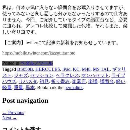
私は、何本か気に入らない譜面台をお蔵入りさせてますが、
使ってみないと良し悪しも分からなかったりするので仕方あ
りません。今回、ご紹介しているタイプの譜面台など、必要
に迫られ、アレコレ比較して発掘した代物。それもまた、楽
しい寄り道です。
【ご案内】twitterにて記事の新着をお知らせしています。
https://mobile.twitter.com/jazzguitarnote
Posted in
ペダル／ツール
Tagged
BS050B
,
HERCULES
,
iPad
,
KC
,
M48
,
MS-1AL
,
ギタリ
スト
,
ジャズ
,
セッション
,
ヘラクレス
,
マンハセット
,
ライブ
ハウス
,
リハスタ
,
初見
,
折り畳み
,
楽器店
,
楽譜
,
譜面台
,
軽い
,
軽量
,
重量
,
黒本
. Bookmark the
permalink
.
Post navigation
← Previous
Next →
コメントを残す