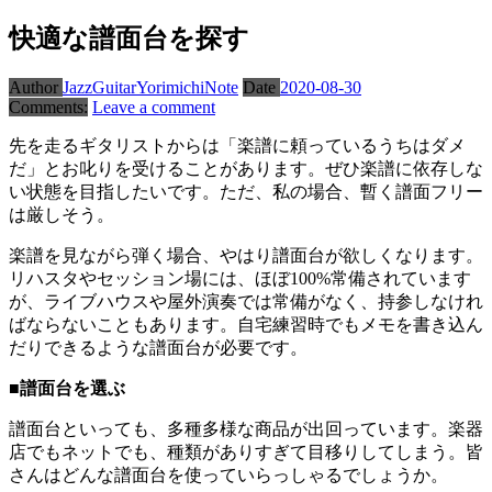
快適な譜面台を探す
Author
JazzGuitarYorimichiNote
Date
2020-08-30
Comments:
Leave a comment
先を走るギタリストからは「楽譜に頼っているうちはダメ
だ」とお叱りを受けることがあります。ぜひ楽譜に依存しな
い状態を目指したいです。ただ、私の場合、暫く譜面フリー
は厳しそう。
楽譜を見ながら弾く場合、やはり譜面台が欲しくなります。
リハスタやセッション場には、ほぼ100%常備されています
が、ライブハウスや屋外演奏では常備がなく、持参しなけれ
ばならないこともあります。自宅練習時でもメモを書き込ん
だりできるような譜面台が必要です。
■譜面台を選ぶ
譜面台といっても、多種多様な商品が出回っています。楽器
店でもネットでも、種類がありすぎて目移りしてしまう。皆
さんはどんな譜面台を使っていらっしゃるでしょうか。