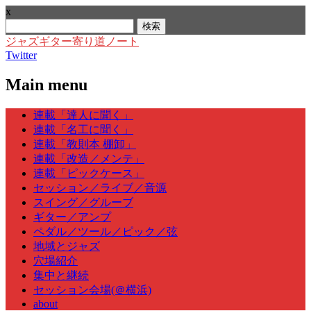
x
検
索:
ジャズギター寄り道ノート
Twitter
Main menu
Skip
連載「達人に聞く」
to
連載「名工に聞く」
content
連載「教則本 棚卸」
連載「改造／メンテ」
連載「ピックケース」
セッション／ライブ／音源
スイング／グルーブ
ギター／アンプ
ペダル／ツール／ピック／弦
地域とジャズ
穴場紹介
集中と継続
セッション会場(＠横浜)
about