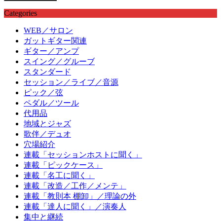
Categories
WEB／サロン
ガットギター関連
ギター／アンプ
スイング／グルーブ
スタンダード
セッション／ライブ／音源
ピック／弦
ペダル／ツール
代用品
地域とジャズ
歌伴／デュオ
穴場紹介
連載「セッションホストに聞く」
連載「ピックケース」
連載「名工に聞く」
連載「改造／工作／メンテ」
連載「教則本 棚卸」／理論の外
連載「達人に聞く」／演奏人
集中と継続