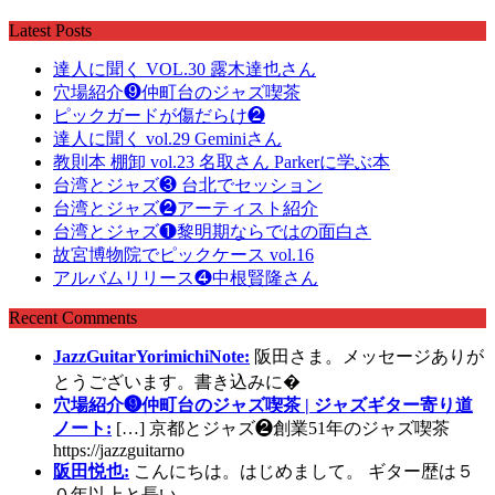
Latest Posts
達人に聞く VOL.30 露木達也さん
穴場紹介❾仲町台のジャズ喫茶
ピックガードが傷だらけ❷
達人に聞く vol.29 Geminiさん
教則本 棚卸 vol.23 名取さん Parkerに学ぶ本
台湾とジャズ❸ 台北でセッション
台湾とジャズ❷アーティスト紹介
台湾とジャズ❶黎明期ならではの面白さ
故宮博物院でピックケース vol.16
アルバムリリース❹中根賢隆さん
Recent Comments
JazzGuitarYorimichiNote:
阪田さま。メッセージありが
とうございます。書き込みに�
穴場紹介❾仲町台のジャズ喫茶 | ジャズギター寄り道
ノート:
[…] 京都とジャズ❷創業51年のジャズ喫茶
https://jazzguitarno
阪田悦也:
こんにちは。はじめまして。 ギター歴は５
０年以上と長い