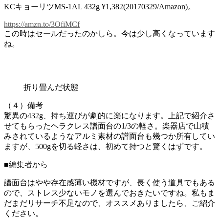
KCキョーリツMS-1AL 432g ¥1,382(20170329/Amazon)。
https://amzn.to/3OfiMCf
この時はセールだったのかしら。今は少し高くなっています
ね。
折り畳んだ状態
（４）備考
驚異の432g、持ち運びが劇的に楽になります。上記で紹介さ
せてもらったヘラクレス譜面台の1/3の軽さ。楽器店で山積
みされているようなアルミ素材の譜面台も幾つか所有してい
ますが、500gを切る軽さは、初めて持つと驚くはずです。
■編集者から
譜面台はやや存在感薄い機材ですが、長く使う道具でもある
ので、ストレス少ないモノを選んでおきたいですね。私もま
だまだリサーチ不足なので、オススメありましたら、ご紹介
ください。