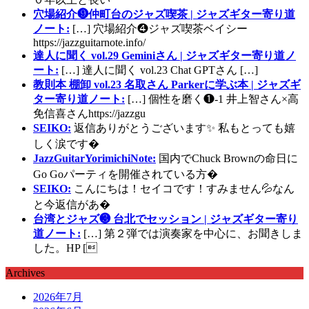
穴場紹介❾仲町台のジャズ喫茶 | ジャズギター寄り道
ノート:
[…] 穴場紹介❹ジャズ喫茶ベイシー
https://jazzguitarnote.info/
達人に聞く vol.29 Geminiさん | ジャズギター寄り道ノ
ート:
[…] 達人に聞く vol.23 Chat GPTさん […]
教則本 棚卸 vol.23 名取さん Parkerに学ぶ本 | ジャズギ
ター寄り道ノート:
[…] 個性を磨く❶-1 井上智さん×高
免信喜さんhttps://jazzgu
SEIKO:
返信ありがとうございます✨ 私もとっても嬉
しく涙です�
JazzGuitarYorimichiNote:
国内でChuck Brownの命日に
Go Goパーティを開催されている方�
SEIKO:
こんにちは！セイコです！すみません💦なん
と今返信があ�
台湾とジャズ❸ 台北でセッション | ジャズギター寄り
道ノート:
[…] 第２弾では演奏家を中心に、お聞きしま
した。HP [
Archives
2026年7月