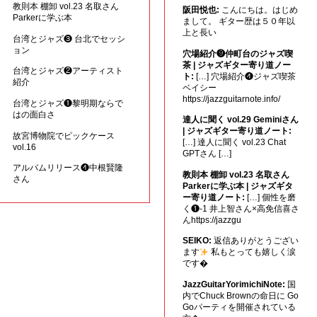
教則本 棚卸 vol.23 名取さん
阪田悦也:
こんにちは。はじめ
Parkerに学ぶ本
まして。 ギター歴は５０年以
上と長い
台湾とジャズ❸ 台北でセッシ
ョン
穴場紹介❾仲町台のジャズ喫
茶 | ジャズギター寄り道ノー
台湾とジャズ❷アーティスト
ト:
[…] 穴場紹介❹ジャズ喫茶
紹介
ベイシー
https://jazzguitarnote.info/
台湾とジャズ❶黎明期ならで
はの面白さ
達人に聞く vol.29 Geminiさん
| ジャズギター寄り道ノート:
故宮博物院でピックケース
[…] 達人に聞く vol.23 Chat
vol.16
GPTさん […]
アルバムリリース❹中根賢隆
教則本 棚卸 vol.23 名取さん
さん
Parkerに学ぶ本 | ジャズギタ
ー寄り道ノート:
[…] 個性を磨
く❶-1 井上智さん×高免信喜さ
んhttps://jazzgu
SEIKO:
返信ありがとうござい
ます
私もとっても嬉しく涙
です�
JazzGuitarYorimichiNote:
国
内でChuck Brownの命日に Go
Goパーティを開催されている