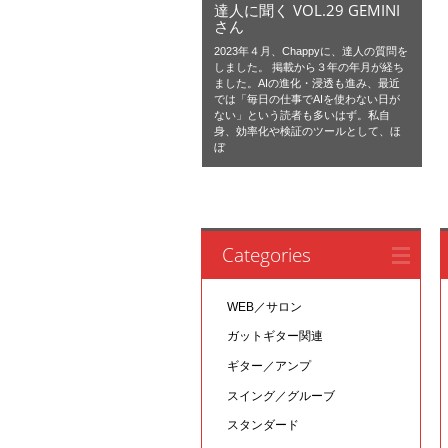
達人に聞く VOL.29 GEMINI
さん
2023年４月、Chappyに、達人の質問を
しました。 掲載から３年の年月が経ち
ました。AIの進化・浸透も進み、最近
では「毎日の仕事でAIを使わない日が
ない」という読者も多いはず。私自
身、効率化や検証のツールとして、ほ
ぼ
Categories
WEB／サロン
ガットギター関連
ギター／アンプ
スイング／グルーブ
スタンダード