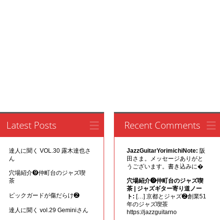
Latest Posts
Recent Comments
達人に聞く VOL.30 露木達也さ
JazzGuitarYorimichiNote:
阪
ん
田さま。メッセージありがと
うございます。書き込みに�
穴場紹介❾仲町台のジャズ喫
茶
穴場紹介❾仲町台のジャズ喫
茶 | ジャズギター寄り道ノー
ピックガードが傷だらけ❷
ト:
[…] 京都とジャズ❷創業51
年のジャズ喫茶
達人に聞く vol.29 Geminiさん
https://jazzguitarno