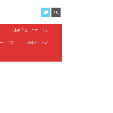
」
連載「ピックケース」
ック／弦
地域とジャズ