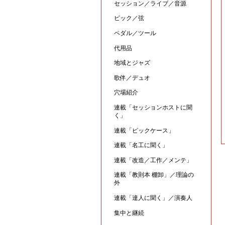
セッション／ライブ／音源
ピック／弦
ペダル／ツール
代用品
地域とジャズ
歌伴／デュオ
穴場紹介
連載「セッションホストに聞
く」
連載「ピックケース」
連載「名工に聞く」
連載「改造／工作／メンテ」
連載「教則本 棚卸」／理論の
外
連載「達人に聞く」／演奏人
集中と継続