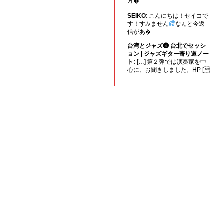
方�
SEIKO:
こんにちは！セイコで
す！すみません
なんと今返
信があ�
台湾とジャズ❸ 台北でセッシ
ョン | ジャズギター寄り道ノー
ト:
[…] 第２弾では演奏家を中
心に、お聞きしました。HP [