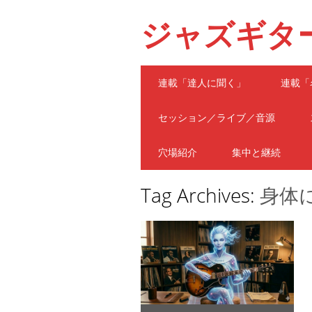
ジャズギタ
Main menu
Skip
連載「達人に聞く」
連載「
to
content
セッション／ライブ／音源
穴場紹介
集中と継続
Tag Archives:
身体