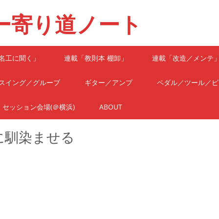
ー寄り道ノート
名工に聞く」
連載「教則本 棚卸」
連載「改造／メンテ
スイング／グルーブ
ギター／アンプ
ペダル／ツール／ピ
セッション会場(＠横浜)
ABOUT
に馴染ませる