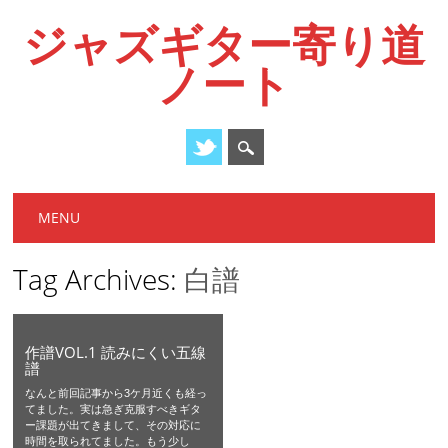
ジャズギター寄り道
ノート
Main menu
Skip
MENU
to
content
Tag Archives:
白譜
作譜VOL.1 読みにくい五線
譜
なんと前回記事から3ケ月近くも経っ
てました。実は急ぎ克服すべきギタ
ー課題が出てきまして、その対応に
時間を取られてました。もう少し