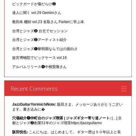
ピックガードが傷だらけ❷
達人に聞く vol.29 Geminiさん
教則本 棚卸 vol.23 名取さん Parkerに学ぶ本
台湾とジャズ❸ 台北でセッション
台湾とジャズ❷アーティスト紹介
台湾とジャズ❶黎明期ならではの面白さ
故宮博物院でピックケース vol.16
アルバムリリース❹中根賢隆さん
Recent Comments
JazzGuitarYorimichiNote:
阪田さま。メッセージありがとうござい
ます。書き込みに�
穴場紹介❾仲町台のジャズ喫茶 | ジャズギター寄り道ノート:
[…] 京
都とジャズ❷創業51年のジャズ喫茶https://jazzguitarno
阪田悦也:
こんにちは。はじめまして。 ギター歴は５０年以上と長