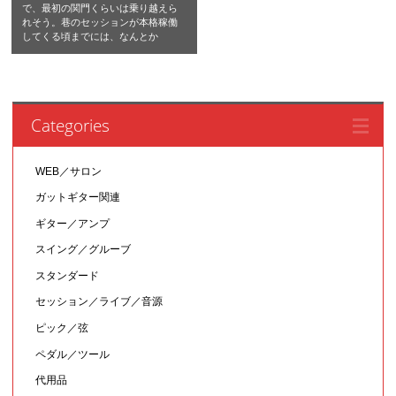
で、最初の関門くらいは乗り越えら
れそう。巷のセッションが本格稼働
してくる頃までには、なんとか
Categories
WEB／サロン
ガットギター関連
ギター／アンプ
スイング／グルーブ
スタンダード
セッション／ライブ／音源
ピック／弦
ペダル／ツール
代用品