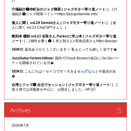
い
穴場紹介❾仲町台のジャズ喫茶 | ジャズギター寄り道ノート:
[…] 穴
場紹介❹ジャズ喫茶ベイシーhttps://jazzguitarnote.info/
達人に聞く vol.29 Geminiさん | ジャズギター寄り道ノート:
[…] 達
人に聞く vol.23 Chat GPTさん […]
教則本 棚卸 vol.23 名取さん Parkerに学ぶ本 | ジャズギター寄り道
ノート:
[…] 個性を磨く❶-1 井上智さん×高免信喜さんhttps://jazzgu
SEIKO:
返信ありがとうございます
私もとっても嬉しく涙です�
JazzGuitarYorimichiNote:
国内でChuck Brownの命日に Go Goパー
ティを開催されている方�
SEIKO:
こんにちは！セイコです！すみません
なんと今返信があ
�
台湾とジャズ❸ 台北でセッション | ジャズギター寄り道ノート:
[…]
第２弾では演奏家を中心に、お聞きしました。HP [
Archives
2026年7月