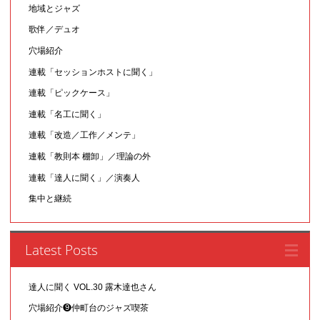
地域とジャズ
歌伴／デュオ
穴場紹介
連載「セッションホストに聞く」
連載「ピックケース」
連載「名工に聞く」
連載「改造／工作／メンテ」
連載「教則本 棚卸」／理論の外
連載「達人に聞く」／演奏人
集中と継続
Latest Posts
達人に聞く VOL.30 露木達也さん
穴場紹介❾仲町台のジャズ喫茶