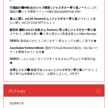
い
穴場紹介❾仲町台のジャズ喫茶 | ジャズギター寄り道ノート:
[…] 穴
場紹介❹ジャズ喫茶ベイシーhttps://jazzguitarnote.info/
達人に聞く vol.29 Geminiさん | ジャズギター寄り道ノート:
[…] 達
人に聞く vol.23 Chat GPTさん […]
教則本 棚卸 vol.23 名取さん Parkerに学ぶ本 | ジャズギター寄り道
ノート:
[…] 個性を磨く❶-1 井上智さん×高免信喜さんhttps://jazzgu
SEIKO:
返信ありがとうございます
私もとっても嬉しく涙です�
JazzGuitarYorimichiNote:
国内でChuck Brownの命日に Go Goパー
ティを開催されている方�
SEIKO:
こんにちは！セイコです！すみません
なんと今返信があ
�
台湾とジャズ❸ 台北でセッション | ジャズギター寄り道ノート:
[…]
第２弾では演奏家を中心に、お聞きしました。HP [
Archives
2026年7月