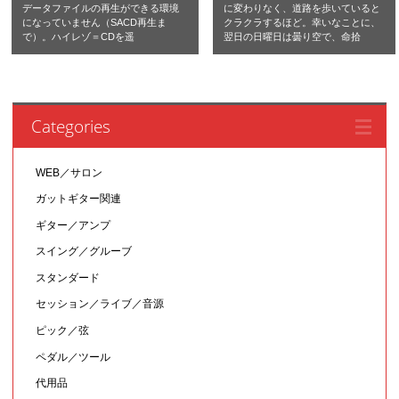
データファイルの再生ができる環境
に変わりなく、道路を歩いていると
になっていません（SACD再生ま
クラクラするほど。幸いなことに、
で）。ハイレゾ＝CDを遥
翌日の日曜日は曇り空で、命拾
Categories
WEB／サロン
ガットギター関連
ギター／アンプ
スイング／グルーブ
スタンダード
セッション／ライブ／音源
ピック／弦
ペダル／ツール
代用品