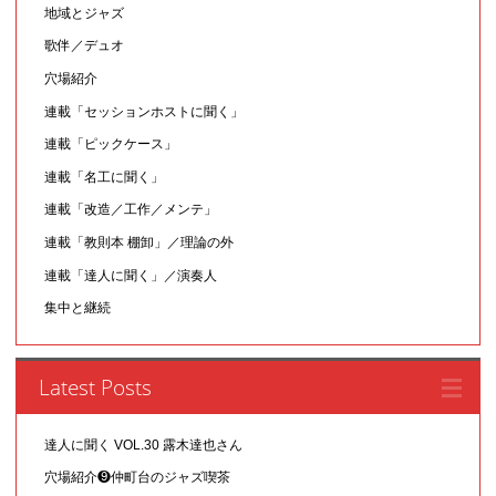
地域とジャズ
歌伴／デュオ
穴場紹介
連載「セッションホストに聞く」
連載「ピックケース」
連載「名工に聞く」
連載「改造／工作／メンテ」
連載「教則本 棚卸」／理論の外
連載「達人に聞く」／演奏人
集中と継続
Latest Posts
達人に聞く VOL.30 露木達也さん
穴場紹介❾仲町台のジャズ喫茶