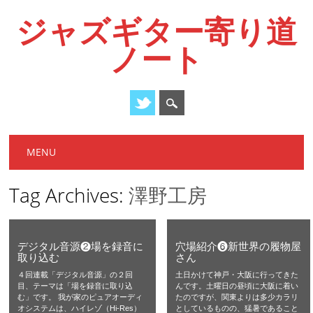
ジャズギター寄り道
ノート
Main menu
Skip
MENU
to
content
Tag Archives:
澤野工房
デジタル音源❷場を録音に
穴場紹介❻新世界の履物屋
取り込む
さん
４回連載「デジタル音源」の２回
土日かけて神戸・大阪に行ってきた
目、テーマは「場を録音に取り込
んです。土曜日の昼頃に大阪に着い
む」です。 我が家のピュアオーディ
たのですが、関東よりは多少カラリ
オシステムは、ハイレゾ（Hi-Res）
としているものの、猛暑であること