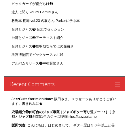
ピックガードが傷だらけ❷
達人に聞く vol.29 Geminiさん
教則本 棚卸 vol.23 名取さん Parkerに学ぶ本
台湾とジャズ❸ 台北でセッション
台湾とジャズ❷アーティスト紹介
台湾とジャズ❶黎明期ならではの面白さ
故宮博物院でピックケース vol.16
アルバムリリース❹中根賢隆さん
Recent Comments
JazzGuitarYorimichiNote:
阪田さま。メッセージありがとうござい
ます。書き込みに�
穴場紹介❾仲町台のジャズ喫茶 | ジャズギター寄り道ノート:
[…] 京
都とジャズ❷創業51年のジャズ喫茶https://jazzguitarno
阪田悦也:
こんにちは。はじめまして。 ギター歴は５０年以上と長