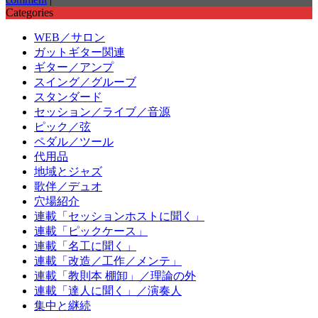
Categories
WEB／サロン
ガットギター関連
ギター／アンプ
スイング／グルーブ
スタンダード
セッション／ライブ／音源
ピック／弦
ペダル／ツール
代用品
地域とジャズ
歌伴／デュオ
穴場紹介
連載「セッションホストに聞く」
連載「ピックケース」
連載「名工に聞く」
連載「改造／工作／メンテ」
連載「教則本 棚卸」／理論の外
連載「達人に聞く」／演奏人
集中と継続