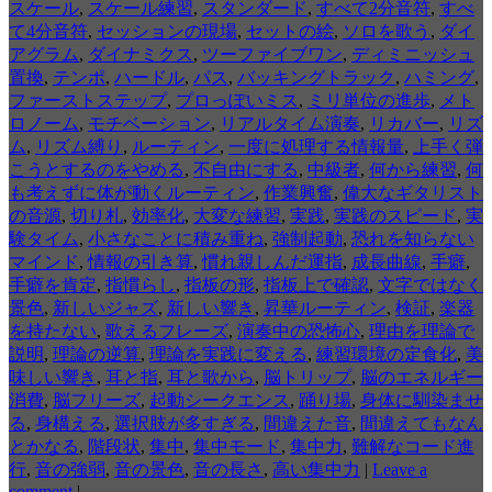
スケール
,
スケール練習
,
スタンダード
,
すべて2分音符
,
すべ
て4分音符
,
セッションの現場
,
セットの絵
,
ソロを歌う
,
ダイ
アグラム
,
ダイナミクス
,
ツーファイブワン
,
ディミニッシュ
置換
,
テンポ
,
ハードル
,
パス
,
バッキングトラック
,
ハミング
,
ファーストステップ
,
プロっぽいミス
,
ミリ単位の進歩
,
メト
ロノーム
,
モチベーション
,
リアルタイム演奏
,
リカバー
,
リズ
ム
,
リズム縛り
,
ルーティン
,
一度に処理する情報量
,
上手く弾
こうとするのをやめる
,
不自由にする
,
中級者
,
何から練習
,
何
も考えずに体が動くルーティン
,
作業興奮
,
偉大なギタリスト
の音源
,
切り札
,
効率化
,
大変な練習
,
実践
,
実践のスピード
,
実
験タイム
,
小さなことに積み重ね
,
強制起動
,
恐れを知らない
マインド
,
情報の引き算
,
慣れ親しんだ運指
,
成長曲線
,
手癖
,
手癖を肯定
,
指慣らし
,
指板の形
,
指板上で確認
,
文字ではなく
景色
,
新しいジャズ
,
新しい響き
,
昇華ルーティン
,
検証
,
楽器
を持たない
,
歌えるフレーズ
,
演奏中の恐怖心
,
理由を理論で
説明
,
理論の逆算
,
理論を実践に変える
,
練習環境の定食化
,
美
味しい響き
,
耳と指
,
耳と歌から
,
脳トリップ
,
脳のエネルギー
消費
,
脳フリーズ
,
起動シークエンス
,
踊り場
,
身体に馴染ませ
る
,
身構える
,
選択肢が多すぎる
,
間違えた音
,
間違えてもなん
とかなる
,
階段状
,
集中
,
集中モード
,
集中力
,
難解なコード進
行
,
音の強弱
,
音の景色
,
音の長さ
,
高い集中力
|
Leave a
comment
|