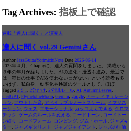
Tag Archives:
指板上で確認
連載「達人に聞く」／演奏人
達人に聞く vol.29 Geminiさん
Author
JazzGuitarYorimichiNote
Date
2026-06-14
2023年４月、Chappyに、達人の質問をしました。 掲載から
３年の年月が経ちました。AIの進化・浸透も進み、最近で
は「毎日の仕事でAIを使わない日がない」という読者も多
いはず。私自身、効率化や検証のツールとして、ほぼ
Tagged
2-5-1
,
2分だけ
,
2分間ルール
,
AI
,
AutumnLeaves
,
chatGPT
,
FlymetotheMoon
,
Gemini
,
google
,
アーティキュレーシ
ョン
,
アウトした音
,
アベイラブルノートスケール
,
イマジネ
ーション
,
ウェス
,
エモーショナル
,
カッコよくできる
,
クロマ
チック
,
ゲームのルールを変える
,
コードトーン
,
コードトー
ン縛り
,
コードフォーム
,
コンピング
,
ジム・ホール
,
ジャズギ
ター
,
ジャズギタリスト
,
ジャズジャイアント
,
ジャズの理論
,