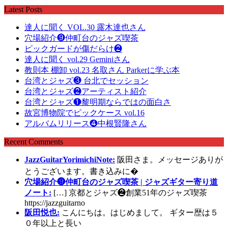
Latest Posts
達人に聞く VOL.30 露木達也さん
穴場紹介❾仲町台のジャズ喫茶
ピックガードが傷だらけ❷
達人に聞く vol.29 Geminiさん
教則本 棚卸 vol.23 名取さん Parkerに学ぶ本
台湾とジャズ❸ 台北でセッション
台湾とジャズ❷アーティスト紹介
台湾とジャズ❶黎明期ならではの面白さ
故宮博物院でピックケース vol.16
アルバムリリース❹中根賢隆さん
Recent Comments
JazzGuitarYorimichiNote:
阪田さま。メッセージありが
とうございます。書き込みに�
穴場紹介❾仲町台のジャズ喫茶 | ジャズギター寄り道
ノート:
[…] 京都とジャズ❷創業51年のジャズ喫茶
https://jazzguitarno
阪田悦也:
こんにちは。はじめまして。 ギター歴は５
０年以上と長い