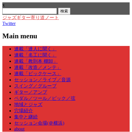
x
検
索:
ジャズギター寄り道ノート
Twitter
Main menu
Skip
連載「達人に聞く」
to
連載「名工に聞く」
content
連載「教則本 棚卸」
連載「改造／メンテ」
連載「ピックケース」
セッション／ライブ／音源
スイング／グルーブ
ギター／アンプ
ペダル／ツール／ピック／弦
地域とジャズ
穴場紹介
集中と継続
セッション会場(＠横浜)
about