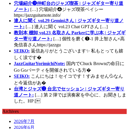
穴場紹介❾仲町台のジャズ喫茶 | ジャズギター寄り道
ノート:
[…] 穴場紹介❹ジャズ喫茶ベイシー
https://jazzguitarnote.info/
達人に聞く vol.29 Geminiさん | ジャズギター寄り道ノ
ート:
[…] 達人に聞く vol.23 Chat GPTさん […]
教則本 棚卸 vol.23 名取さん Parkerに学ぶ本 | ジャズギ
ター寄り道ノート:
[…] 個性を磨く❶-1 井上智さん×高
免信喜さんhttps://jazzgu
SEIKO:
返信ありがとうございます✨ 私もとっても嬉
しく涙です�
JazzGuitarYorimichiNote:
国内でChuck Brownの命日に
Go Goパーティを開催されている方�
SEIKO:
こんにちは！セイコです！すみません💦なん
と今返信があ�
台湾とジャズ❸ 台北でセッション | ジャズギター寄り
道ノート:
[…] 第２弾では演奏家を中心に、お聞きしま
した。HP [
Archives
2026年7月
2026年6月