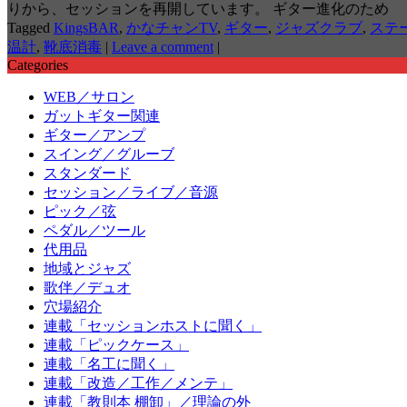
りから、セッションを再開しています。 ギター進化のため
Tagged
KingsBAR
,
かなチャンTV
,
ギター
,
ジャズクラブ
,
ステ
温計
,
靴底消毒
|
Leave a comment
|
Categories
WEB／サロン
ガットギター関連
ギター／アンプ
スイング／グルーブ
スタンダード
セッション／ライブ／音源
ピック／弦
ペダル／ツール
代用品
地域とジャズ
歌伴／デュオ
穴場紹介
連載「セッションホストに聞く」
連載「ピックケース」
連載「名工に聞く」
連載「改造／工作／メンテ」
連載「教則本 棚卸」／理論の外