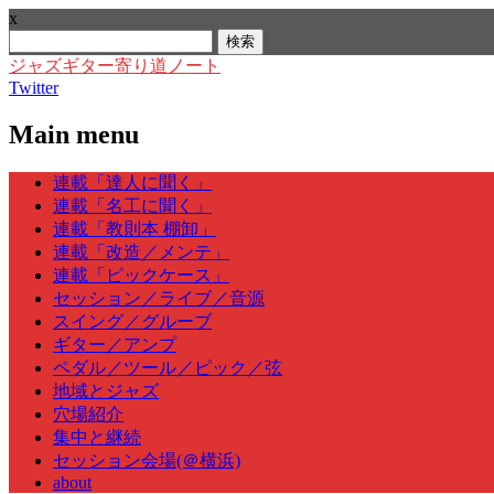
x
検
索:
ジャズギター寄り道ノート
Twitter
Main menu
Skip
連載「達人に聞く」
to
連載「名工に聞く」
content
連載「教則本 棚卸」
連載「改造／メンテ」
連載「ピックケース」
セッション／ライブ／音源
スイング／グルーブ
ギター／アンプ
ペダル／ツール／ピック／弦
地域とジャズ
穴場紹介
集中と継続
セッション会場(＠横浜)
about