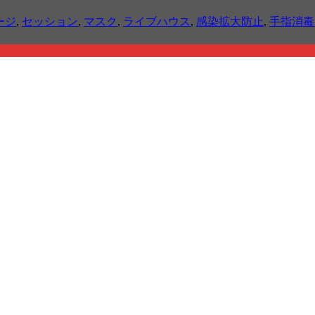
ージ
,
セッション
,
マスク
,
ライブハウス
,
感染拡大防止
,
手指消毒