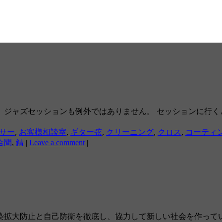
。ジャズセッションも例外ではありません。 セッションに行く
サー
,
お客様相談室
,
ギター弦
,
クリーニング
,
クロス
,
コーティ
合間
,
錆
|
Leave a comment
|
染拡大防止と自己防衛を徹底し、協力して新しい社会を作ってい