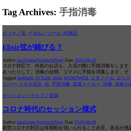
Tag Archives:
手指消毒
ピック／弦
,
ペダル／ツール
,
代用品
Elixir弦が錆びる？
Author
JazzGuitarYorimichiNote
Date
2020-08-20
コロナ対応で、何処のお店も、入店の際に手指消毒をします
あったりして、演奏の合間、コマメに手指を消毒します。そ
Tagged
daddario
,
ECG26
,
elixir
,
NANOWEB
,
エタノール
,
エリク
イバー
,
メガネ拭き
,
弦
,
手指消毒
,
楽器メーカー
,
消毒
,
演奏の
セッション／ライブ／音源
コロナ時代のセッション様式
Author
JazzGuitarYorimichiNote
Date
2020-08-09
新型コロナの対応は長期戦を強いられること必至。各自が感