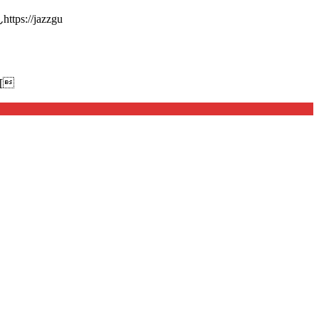
://jazzgu
[