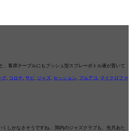
と、客席テーブルにもプッシュ型スプレーボトル液が置いて
ング
,
コロナ
,
サビ
,
ジャズ
,
セッション
,
フルアコ
,
マイクロファ
くしかなさそうですね。 関内のジャズクラブも、先月あた