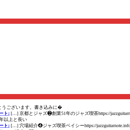
とうございます。書き込みに�
ート:
[…] 京都とジャズ❷創業51年のジャズ喫茶https://jazzguitarn
年以上と長い
ート:
[…] 穴場紹介❹ジャズ喫茶ベイシーhttps://jazzguitarnote.info