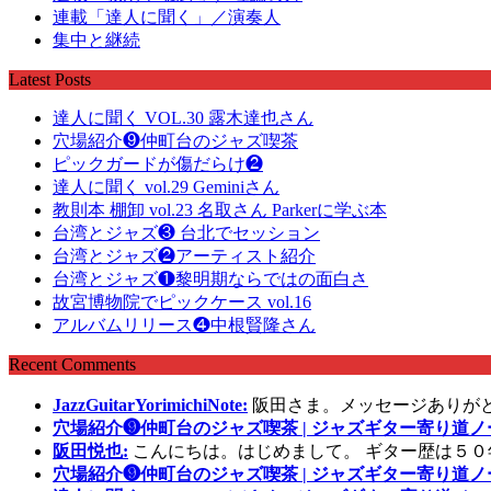
連載「達人に聞く」／演奏人
集中と継続
Latest Posts
達人に聞く VOL.30 露木達也さん
穴場紹介❾仲町台のジャズ喫茶
ピックガードが傷だらけ❷
達人に聞く vol.29 Geminiさん
教則本 棚卸 vol.23 名取さん Parkerに学ぶ本
台湾とジャズ❸ 台北でセッション
台湾とジャズ❷アーティスト紹介
台湾とジャズ❶黎明期ならではの面白さ
故宮博物院でピックケース vol.16
アルバムリリース❹中根賢隆さん
Recent Comments
JazzGuitarYorimichiNote:
阪田さま。メッセージありが
穴場紹介❾仲町台のジャズ喫茶 | ジャズギター寄り道ノ
阪田悦也:
こんにちは。はじめまして。 ギター歴は５０
穴場紹介❾仲町台のジャズ喫茶 | ジャズギター寄り道ノ