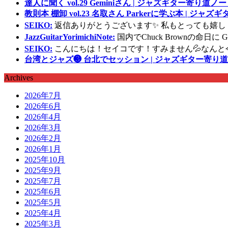
達人に聞く vol.29 Geminiさん | ジャズギター寄り道ノー
教則本 棚卸 vol.23 名取さん Parkerに学ぶ本 | ジャ
SEIKO:
返信ありがとうございます✨ 私もとっても嬉し
JazzGuitarYorimichiNote:
国内でChuck Brownの命日
SEIKO:
こんにちは！セイコです！すみません💦なんと
台湾とジャズ❸ 台北でセッション | ジャズギター寄り道
Archives
2026年7月
2026年6月
2026年4月
2026年3月
2026年2月
2026年1月
2025年10月
2025年9月
2025年7月
2025年6月
2025年5月
2025年4月
2025年3月