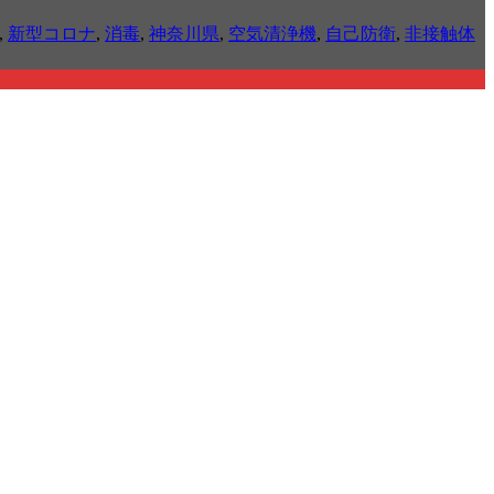
,
新型コロナ
,
消毒
,
神奈川県
,
空気清浄機
,
自己防衛
,
非接触体