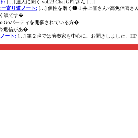
ト:
[…] 達人に聞く vol.23 Chat GPTさん […]
ズギター寄り道ノート:
[…] 個性を磨く❶-1 井上智さん×高免信喜さんhttps
く涙です�
に Go Goパーティを開催されている方�
今返信があ�
ノート:
[…] 第２弾では演奏家を中心に、お聞きしました。HP 