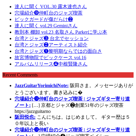
達人に聞く VOL.30 露木達也さん
穴場紹介❾仲町台のジャズ喫茶
ピックガードが傷だらけ❷
達人に聞く vol.29 Geminiさん
教則本 棚卸 vol.23 名取さん Parkerに学ぶ本
台湾とジャズ❸ 台北でセッション
台湾とジャズ❷アーティスト紹介
台湾とジャズ❶黎明期ならではの面白さ
故宮博物院でピックケース vol.16
アルバムリリース❹中根賢隆さん
Recent Comments
JazzGuitarYorimichiNote:
阪田さま。メッセージありが
とうございます。書き込みに�
穴場紹介❾仲町台のジャズ喫茶 | ジャズギター寄り道
ノート:
[…] 京都とジャズ❷創業51年のジャズ喫茶
https://jazzguitarno
阪田悦也:
こんにちは。はじめまして。 ギター歴は５
０年以上と長い
穴場紹介❾仲町台のジャズ喫茶 | ジャズギター寄り道