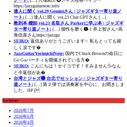
ノート:
[…] 穴場紹介❹ジャズ喫茶ベイシー
https://jazzguitarnote.info/
達人に聞く vol.29 Geminiさん | ジャズギター寄り道ノ
ート:
[…] 達人に聞く vol.23 Chat GPTさん […]
教則本 棚卸 vol.23 名取さん Parkerに学ぶ本 | ジャズギ
ター寄り道ノート:
[…] 個性を磨く❶-1 井上智さん×高
免信喜さんhttps://jazzgu
SEIKO:
返信ありがとうございます✨ 私もとっても嬉
しく涙です�
JazzGuitarYorimichiNote:
国内でChuck Brownの命日に
Go Goパーティを開催されている方�
SEIKO:
こんにちは！セイコです！すみません💦なん
と今返信があ�
台湾とジャズ❸ 台北でセッション | ジャズギター寄り
道ノート:
[…] 第２弾では演奏家を中心に、お聞きしま
した。HP [
Archives
2026年7月
2026年6月
2026年4月