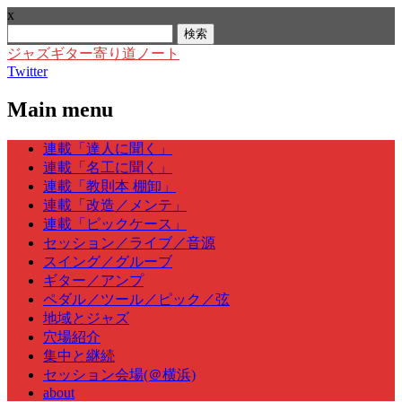
x
検
索:
ジャズギター寄り道ノート
Twitter
Main menu
Skip
連載「達人に聞く」
to
連載「名工に聞く」
content
連載「教則本 棚卸」
連載「改造／メンテ」
連載「ピックケース」
セッション／ライブ／音源
スイング／グルーブ
ギター／アンプ
ペダル／ツール／ピック／弦
地域とジャズ
穴場紹介
集中と継続
セッション会場(＠横浜)
about