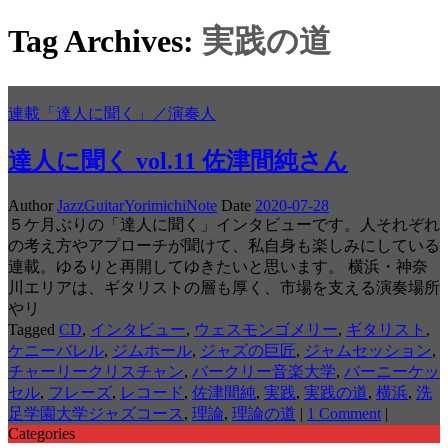
Tag Archives:
実践の道
連載「達人に聞く」／演奏人
達人に聞く vol.11 佐津間純さん
Author
JazzGuitarYorimichiNote
Date
2020-07-28
５ケ月ぶりの「達人に聞く」インタビューです。人それぞれ
の考え方やアプローチが聞けて、私自身も楽しみにしている
連載。ゆるりと再開してゆきたいと思います。 横浜・神奈
川エリアは、ギタリストの層も厚く、市場を支える演奏場所
やリ
Tagged
CD
,
インタビュー
,
ウェスモンゴメリー
,
ギタリスト
,
ケニーバレル
,
ジムホール
,
ジャズの巨匠
,
ジャムセッション
,
チャーリークリスチャン
,
バークリー音楽大学
,
バーニーケッ
セル
,
フレーズ
,
レコード
,
佐津間純
,
実践
,
実践の道
,
横浜
,
洗
足学園大学ジャズコース
,
理論
,
理論の道
|
1 Comment
|
Categories