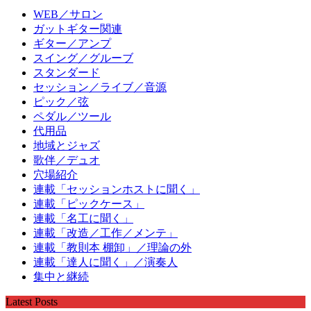
WEB／サロン
ガットギター関連
ギター／アンプ
スイング／グルーブ
スタンダード
セッション／ライブ／音源
ピック／弦
ペダル／ツール
代用品
地域とジャズ
歌伴／デュオ
穴場紹介
連載「セッションホストに聞く」
連載「ピックケース」
連載「名工に聞く」
連載「改造／工作／メンテ」
連載「教則本 棚卸」／理論の外
連載「達人に聞く」／演奏人
集中と継続
Latest Posts