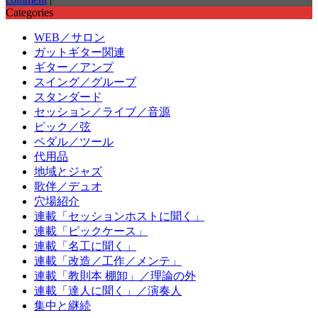
Categories
WEB／サロン
ガットギター関連
ギター／アンプ
スイング／グルーブ
スタンダード
セッション／ライブ／音源
ピック／弦
ペダル／ツール
代用品
地域とジャズ
歌伴／デュオ
穴場紹介
連載「セッションホストに聞く」
連載「ピックケース」
連載「名工に聞く」
連載「改造／工作／メンテ」
連載「教則本 棚卸」／理論の外
連載「達人に聞く」／演奏人
集中と継続