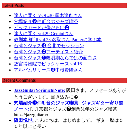
Latest Posts
達人に聞く VOL.30 露木達也さん
穴場紹介❾仲町台のジャズ喫茶
ピックガードが傷だらけ❷
達人に聞く vol.29 Geminiさん
教則本 棚卸 vol.23 名取さん Parkerに学ぶ本
台湾とジャズ❸ 台北でセッション
台湾とジャズ❷アーティスト紹介
台湾とジャズ❶黎明期ならではの面白さ
故宮博物院でピックケース vol.16
アルバムリリース❹中根賢隆さん
Recent Comments
JazzGuitarYorimichiNote:
阪田さま。メッセージありが
とうございます。書き込みに�
穴場紹介❾仲町台のジャズ喫茶 | ジャズギター寄り道
ノート:
[…] 京都とジャズ❷創業51年のジャズ喫茶
https://jazzguitarno
阪田悦也:
こんにちは。はじめまして。 ギター歴は５
０年以上と長い