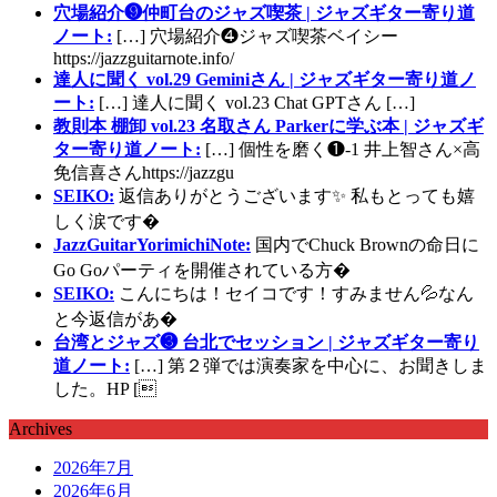
穴場紹介❾仲町台のジャズ喫茶 | ジャズギター寄り道
ノート:
[…] 穴場紹介❹ジャズ喫茶ベイシー
https://jazzguitarnote.info/
達人に聞く vol.29 Geminiさん | ジャズギター寄り道ノ
ート:
[…] 達人に聞く vol.23 Chat GPTさん […]
教則本 棚卸 vol.23 名取さん Parkerに学ぶ本 | ジャズギ
ター寄り道ノート:
[…] 個性を磨く❶-1 井上智さん×高
免信喜さんhttps://jazzgu
SEIKO:
返信ありがとうございます✨ 私もとっても嬉
しく涙です�
JazzGuitarYorimichiNote:
国内でChuck Brownの命日に
Go Goパーティを開催されている方�
SEIKO:
こんにちは！セイコです！すみません💦なん
と今返信があ�
台湾とジャズ❸ 台北でセッション | ジャズギター寄り
道ノート:
[…] 第２弾では演奏家を中心に、お聞きしま
した。HP [
Archives
2026年7月
2026年6月