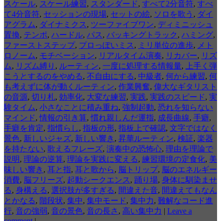
スケール
,
スケール練習
,
スタンダード
,
すべて2分音符
,
すべ
て4分音符
,
セッションの現場
,
セットの絵
,
ソロを歌う
,
ダイ
アグラム
,
ダイナミクス
,
ツーファイブワン
,
ディミニッシュ
置換
,
テンポ
,
ハードル
,
パス
,
バッキングトラック
,
ハミング
,
ファーストステップ
,
プロっぽいミス
,
ミリ単位の進歩
,
メト
ロノーム
,
モチベーション
,
リアルタイム演奏
,
リカバー
,
リズ
ム
,
リズム縛り
,
ルーティン
,
一度に処理する情報量
,
上手く弾
こうとするのをやめる
,
不自由にする
,
中級者
,
何から練習
,
何
も考えずに体が動くルーティン
,
作業興奮
,
偉大なギタリスト
の音源
,
切り札
,
効率化
,
大変な練習
,
実践
,
実践のスピード
,
実
験タイム
,
小さなことに積み重ね
,
強制起動
,
恐れを知らない
マインド
,
情報の引き算
,
慣れ親しんだ運指
,
成長曲線
,
手癖
,
手癖を肯定
,
指慣らし
,
指板の形
,
指板上で確認
,
文字ではなく
景色
,
新しいジャズ
,
新しい響き
,
昇華ルーティン
,
検証
,
楽器
を持たない
,
歌えるフレーズ
,
演奏中の恐怖心
,
理由を理論で
説明
,
理論の逆算
,
理論を実践に変える
,
練習環境の定食化
,
美
味しい響き
,
耳と指
,
耳と歌から
,
脳トリップ
,
脳のエネルギー
消費
,
脳フリーズ
,
起動シークエンス
,
踊り場
,
身体に馴染ませ
る
,
身構える
,
選択肢が多すぎる
,
間違えた音
,
間違えてもなん
とかなる
,
階段状
,
集中
,
集中モード
,
集中力
,
難解なコード進
行
,
音の強弱
,
音の景色
,
音の長さ
,
高い集中力
|
Leave a
comment
|