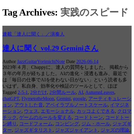
Tag Archives:
実践のスピード
連載「達人に聞く」／演奏人
達人に聞く vol.29 Geminiさん
Author
JazzGuitarYorimichiNote
Date
2026-06-14
2023年４月、Chappyに、達人の質問をしました。 掲載から
３年の年月が経ちました。AIの進化・浸透も進み、最近で
は「毎日の仕事でAIを使わない日がない」という読者も多
いはず。私自身、効率化や検証のツールとして、ほぼ
Tagged
2-5-1
,
2分だけ
,
2分間ルール
,
AI
,
AutumnLeaves
,
chatGPT
,
FlymetotheMoon
,
Gemini
,
google
,
アーティキュレーシ
ョン
,
アウトした音
,
アベイラブルノートスケール
,
イマジネ
ーション
,
ウェス
,
エモーショナル
,
カッコよくできる
,
クロマ
チック
,
ゲームのルールを変える
,
コードトーン
,
コードトー
ン縛り
,
コードフォーム
,
コンピング
,
ジム・ホール
,
ジャズギ
ター
,
ジャズギタリスト
,
ジャズジャイアント
,
ジャズの理論
,