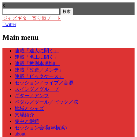
x
検
索:
ジャズギター寄り道ノート
Twitter
Main menu
Skip
連載「達人に聞く」
to
連載「名工に聞く」
content
連載「教則本 棚卸」
連載「改造／メンテ」
連載「ピックケース」
セッション／ライブ／音源
スイング／グルーブ
ギター／アンプ
ペダル／ツール／ピック／弦
地域とジャズ
穴場紹介
集中と継続
セッション会場(＠横浜)
about