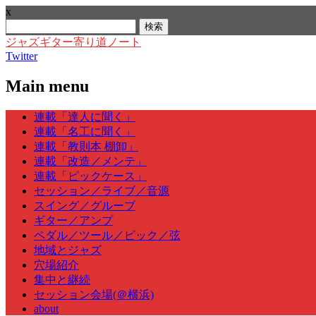
x
検
索:
ジャズギター寄り道ノート
Twitter
Main menu
Skip
連載「達人に聞く」
to
連載「名工に聞く」
content
連載「教則本 棚卸」
連載「改造／メンテ」
連載「ピックケース」
セッション／ライブ／音源
スイング／グルーブ
ギター／アンプ
ペダル／ツール／ピック／弦
地域とジャズ
穴場紹介
集中と継続
セッション会場(＠横浜)
about