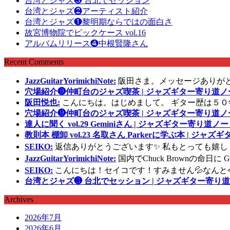
台湾とジャズ❸ 台北でセッション
台湾とジャズ❷アーティスト紹介
台湾とジャズ❶黎明期ならではの面白さ
故宮博物院でピックケース vol.16
アルバムリリース❹中根賢隆さん
Recent Comments
JazzGuitarYorimichiNote:
阪田さま。メッセージありが
穴場紹介❾仲町台のジャズ喫茶 | ジャズギター寄り道ノ
阪田悦也:
こんにちは。はじめまして。 ギター歴は５０
穴場紹介❾仲町台のジャズ喫茶 | ジャズギター寄り道ノ
達人に聞く vol.29 Geminiさん | ジャズギター寄り道ノー
教則本 棚卸 vol.23 名取さん Parkerに学ぶ本 | ジャ
SEIKO:
返信ありがとうございます✨ 私もとっても嬉し
JazzGuitarYorimichiNote:
国内でChuck Brownの命日
SEIKO:
こんにちは！セイコです！すみません💦なんと
台湾とジャズ❸ 台北でセッション | ジャズギター寄り道
Archives
2026年7月
2026年6月