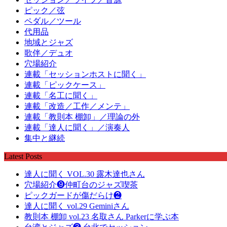
ピック／弦
ペダル／ツール
代用品
地域とジャズ
歌伴／デュオ
穴場紹介
連載「セッションホストに聞く」
連載「ピックケース」
連載「名工に聞く」
連載「改造／工作／メンテ」
連載「教則本 棚卸」／理論の外
連載「達人に聞く」／演奏人
集中と継続
Latest Posts
達人に聞く VOL.30 露木達也さん
穴場紹介❾仲町台のジャズ喫茶
ピックガードが傷だらけ❷
達人に聞く vol.29 Geminiさん
教則本 棚卸 vol.23 名取さん Parkerに学ぶ本