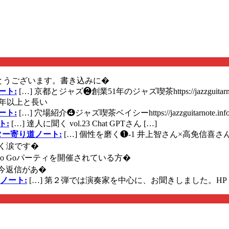
とうございます。書き込みに�
ート:
[…] 京都とジャズ❷創業51年のジャズ喫茶https://jazzguitarn
年以上と長い
ート:
[…] 穴場紹介❹ジャズ喫茶ベイシーhttps://jazzguitarnote.info
ト:
[…] 達人に聞く vol.23 Chat GPTさん […]
ズギター寄り道ノート:
[…] 個性を磨く❶-1 井上智さん×高免信喜さんhttps
く涙です�
に Go Goパーティを開催されている方�
今返信があ�
ノート:
[…] 第２弾では演奏家を中心に、お聞きしました。HP 