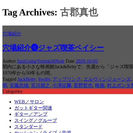
Tag Archives:
古郡真也
穴場紹介
穴場紹介❹ジャズ喫茶ベイシー
Author
JazzGuitarYorimichiNote
Date
2020-10-05
関内にある小さな映画館Jack&Bettyで、先週から「ジャ
1970年から50年もの間、
Tagged
JackBetty
,
Swifty
,
アップリンク
,
エルヴィンジョーンズ
明
,
安藤忠雄
,
宮川朋之
,
小澤征爾
,
星野哲也
,
映画
,
村上ポンタ
Categories
WEB／サロン
ガットギター関連
ギター／アンプ
スイング／グルーブ
スタンダード
セッション／ライブ／音源