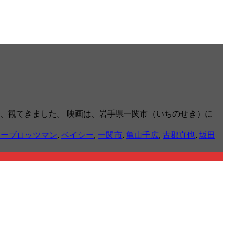
。週末、観てきました。 映画は、岩手県一関市（いちのせき）に
ターブロッツマン
,
ベイシー
,
一関市
,
亀山千広
,
古郡真也
,
坂田