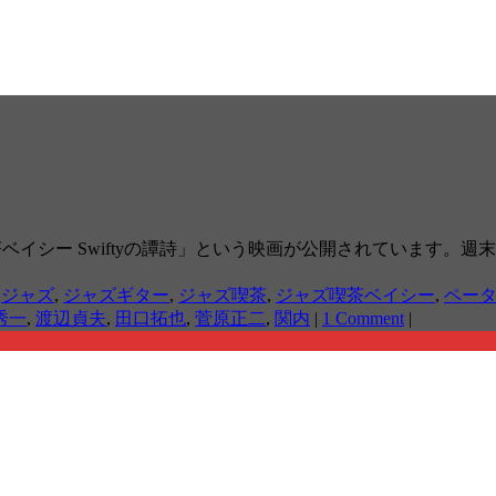
ズ喫茶ベイシー Swiftyの譚詩」という映画が公開されています
,
ジャズ
,
ジャズギター
,
ジャズ喫茶
,
ジャズ喫茶ベイシー
,
ペー
秀一
,
渡辺貞夫
,
田口拓也
,
菅原正二
,
関内
|
1 Comment
|