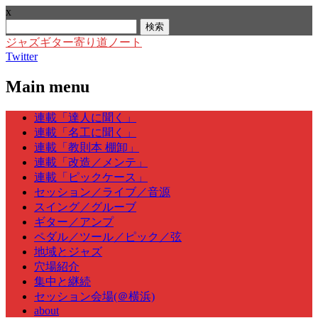
x
検
索:
ジャズギター寄り道ノート
Twitter
Main menu
Skip
連載「達人に聞く」
to
連載「名工に聞く」
content
連載「教則本 棚卸」
連載「改造／メンテ」
連載「ピックケース」
セッション／ライブ／音源
スイング／グルーブ
ギター／アンプ
ペダル／ツール／ピック／弦
地域とジャズ
穴場紹介
集中と継続
セッション会場(＠横浜)
about