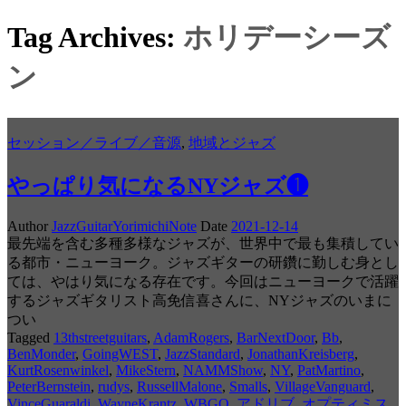
Tag Archives:
ホリデーシーズ
ン
セッション／ライブ／音源
,
地域とジャズ
やっぱり気になるNYジャズ❶
Author
JazzGuitarYorimichiNote
Date
2021-12-14
最先端を含む多種多様なジャズが、世界中で最も集積してい
る都市・ニューヨーク。ジャズギターの研鑽に勤しむ身とし
ては、やはり気になる存在です。今回はニューヨークで活躍
するジャズギタリスト高免信喜さんに、NYジャズのいまに
つい
Tagged
13thstreetguitars
,
AdamRogers
,
BarNextDoor
,
Bb
,
BenMonder
,
GoingWEST
,
JazzStandard
,
JonathanKreisberg
,
KurtRosenwinkel
,
MikeStern
,
NAMMShow
,
NY
,
PatMartino
,
PeterBernstein
,
rudys
,
RussellMalone
,
Smalls
,
VillageVanguard
,
VinceGuaraldi
,
WayneKrantz
,
WBGO
,
アドリブ
,
オプティミス