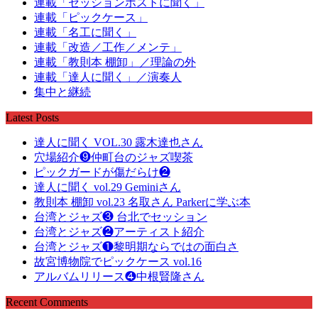
連載「セッションホストに聞く」
連載「ピックケース」
連載「名工に聞く」
連載「改造／工作／メンテ」
連載「教則本 棚卸」／理論の外
連載「達人に聞く」／演奏人
集中と継続
Latest Posts
達人に聞く VOL.30 露木達也さん
穴場紹介❾仲町台のジャズ喫茶
ピックガードが傷だらけ❷
達人に聞く vol.29 Geminiさん
教則本 棚卸 vol.23 名取さん Parkerに学ぶ本
台湾とジャズ❸ 台北でセッション
台湾とジャズ❷アーティスト紹介
台湾とジャズ❶黎明期ならではの面白さ
故宮博物院でピックケース vol.16
アルバムリリース❹中根賢隆さん
Recent Comments