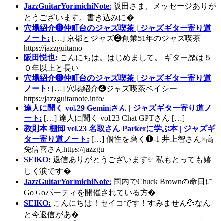
JazzGuitarYorimichiNote:
阪田さま。メッセージありが
とうございます。書き込みに�
穴場紹介❾仲町台のジャズ喫茶 | ジャズギター寄り道
ノート:
[…] 京都とジャズ❷創業51年のジャズ喫茶
https://jazzguitarno
阪田悦也:
こんにちは。はじめまして。 ギター歴は５
０年以上と長い
穴場紹介❾仲町台のジャズ喫茶 | ジャズギター寄り道
ノート:
[…] 穴場紹介❹ジャズ喫茶ベイシー
https://jazzguitarnote.info/
達人に聞く vol.29 Geminiさん | ジャズギター寄り道ノ
ート:
[…] 達人に聞く vol.23 Chat GPTさん […]
教則本 棚卸 vol.23 名取さん Parkerに学ぶ本 | ジャズギ
ター寄り道ノート:
[…] 個性を磨く❶-1 井上智さん×高
免信喜さんhttps://jazzgu
SEIKO:
返信ありがとうございます✨ 私もとっても嬉
しく涙です�
JazzGuitarYorimichiNote:
国内でChuck Brownの命日に
Go Goパーティを開催されている方�
SEIKO:
こんにちは！セイコです！すみません💦なん
と今返信があ�