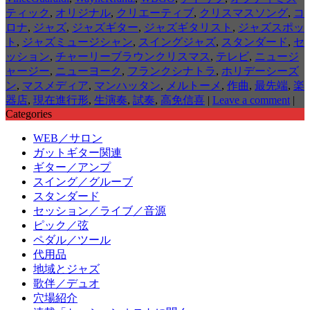
ティック
,
オリジナル
,
クリエーティブ
,
クリスマスソング
,
コ
ロナ
,
ジャズ
,
ジャズギター
,
ジャズギタリスト
,
ジャズスポッ
ト
,
ジャズミュージシャン
,
スイングジャズ
,
スタンダード
,
セ
ッション
,
チャーリーブラウンクリスマス
,
テレビ
,
ニュージ
ャージー
,
ニューヨーク
,
フランクシナトラ
,
ホリデーシーズ
ン
,
マスメディア
,
マンハッタン
,
メルトーメ
,
作曲
,
最先端
,
楽
器店
,
現在進行形
,
生演奏
,
試奏
,
高免信喜
|
Leave a comment
|
Categories
WEB／サロン
ガットギター関連
ギター／アンプ
スイング／グルーブ
スタンダード
セッション／ライブ／音源
ピック／弦
ペダル／ツール
代用品
地域とジャズ
歌伴／デュオ
穴場紹介