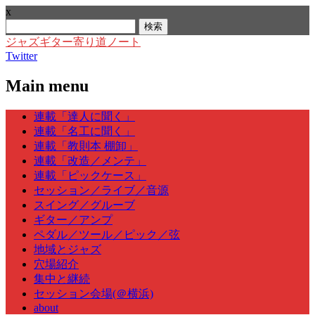
x
検
索:
ジャズギター寄り道ノート
Twitter
Main menu
Skip
連載「達人に聞く」
to
連載「名工に聞く」
content
連載「教則本 棚卸」
連載「改造／メンテ」
連載「ピックケース」
セッション／ライブ／音源
スイング／グルーブ
ギター／アンプ
ペダル／ツール／ピック／弦
地域とジャズ
穴場紹介
集中と継続
セッション会場(＠横浜)
about