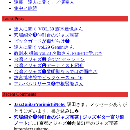
連載「達人に聞く」／演奏人
集中と継続
Latest Posts
達人に聞く VOL.30 露木達也さん
穴場紹介❾仲町台のジャズ喫茶
ピックガードが傷だらけ❷
達人に聞く vol.29 Geminiさん
教則本 棚卸 vol.23 名取さん Parkerに学ぶ本
台湾とジャズ❸ 台北でセッション
台湾とジャズ❷アーティスト紹介
台湾とジャズ❶黎明期ならではの面白さ
故宮博物院でピックケース vol.16
アルバムリリース❹中根賢隆さん
Recent Comments
JazzGuitarYorimichiNote:
阪田さま。メッセージありが
とうございます。書き込みに�
穴場紹介❾仲町台のジャズ喫茶 | ジャズギター寄り道
ノート:
[…] 京都とジャズ❷創業51年のジャズ喫茶
https://jazzguitarno