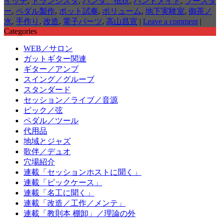
イッチ
,
トランジスタ
,
ハンダ、抵抗
,
ハンドメイド
,
ブースタ
ー
,
ペダル製作
,
ポット試奏
,
ボリューム
,
地下実験室
,
御茶ノ
水
,
手作り
,
改造
,
電子パーツ
,
高山昌宣
|
Leave a comment
|
Categories
WEB／サロン
ガットギター関連
ギター／アンプ
スイング／グルーブ
スタンダード
セッション／ライブ／音源
ピック／弦
ペダル／ツール
代用品
地域とジャズ
歌伴／デュオ
穴場紹介
連載「セッションホストに聞く」
連載「ピックケース」
連載「名工に聞く」
連載「改造／工作／メンテ」
連載「教則本 棚卸」／理論の外