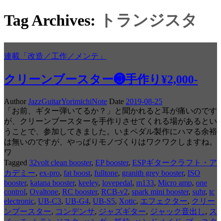
Tag Archives:
トランジスタ
連載「改造／工作／メンテ」
クリーンブースター❸手作り¥2,000-
Author
JazzGuitarYorimichiNote
Date
2019-08-25
「お前、ギター弾いてるか？」と聞かれると耳が痛いのです
が、クリーンブースターを手作りさせてくれる場があるとい
うことで、参加してきました。いまペダル製作にハマる余裕
は無いのですが、やっぱりモノづくりはワクワクしますね。
ワ
Tagged
32volt clean booster
,
EP booster
,
ESPギタークラフト・ア
カデミー
,
ex-pro
,
fat boost
,
fulltone
,
granith grey booster
,
ISO
booster
,
katana booster
,
keeley
,
lovepedal
,
m133
,
Micro amp
,
one
control
,
Ovaltone
,
RC booster
,
RCB-v2
,
spark mini booster
,
suhr
,
tc
electronic
,
UB-C3
,
UB-G4
,
UB-S5
,
Xotic
,
エフェクター
,
クリー
ンブースター
,
コンデンサ
,
ジャズギター
,
ジャック音出し
,
ス