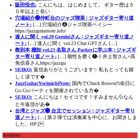
阪田悦也:
こんにちは。はじめまして。 ギター歴は５
０年以上と長い
穴場紹介❾仲町台のジャズ喫茶 | ジャズギター寄り道
ノート:
[…] 穴場紹介❹ジャズ喫茶ベイシー
https://jazzguitarnote.info/
達人に聞く vol.29 Geminiさん | ジャズギター寄り道ノ
ート:
[…] 達人に聞く vol.23 Chat GPTさん […]
教則本 棚卸 vol.23 名取さん Parkerに学ぶ本 | ジャズギ
ター寄り道ノート:
[…] 個性を磨く❶-1 井上智さん×高
免信喜さんhttps://jazzgu
SEIKO:
返信ありがとうございます✨ 私もとっても嬉
しく涙です�
JazzGuitarYorimichiNote:
国内でChuck Brownの命日に
Go Goパーティを開催されている方�
SEIKO:
こんにちは！セイコです！すみません💦なん
と今返信があ�
台湾とジャズ❸ 台北でセッション | ジャズギター寄り
道ノート:
[…] 第２弾では演奏家を中心に、お聞きしま
した。HP [
Archives