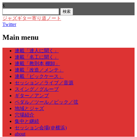
x
検
索:
ジャズギター寄り道ノート
Twitter
Main menu
Skip
連載「達人に聞く」
to
連載「名工に聞く」
content
連載「教則本 棚卸」
連載「改造／メンテ」
連載「ピックケース」
セッション／ライブ／音源
スイング／グルーブ
ギター／アンプ
ペダル／ツール／ピック／弦
地域とジャズ
穴場紹介
集中と継続
セッション会場(＠横浜)
about