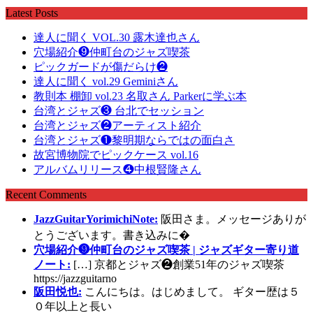
Latest Posts
達人に聞く VOL.30 露木達也さん
穴場紹介❾仲町台のジャズ喫茶
ピックガードが傷だらけ❷
達人に聞く vol.29 Geminiさん
教則本 棚卸 vol.23 名取さん Parkerに学ぶ本
台湾とジャズ❸ 台北でセッション
台湾とジャズ❷アーティスト紹介
台湾とジャズ❶黎明期ならではの面白さ
故宮博物院でピックケース vol.16
アルバムリリース❹中根賢隆さん
Recent Comments
JazzGuitarYorimichiNote:
阪田さま。メッセージありが
とうございます。書き込みに�
穴場紹介❾仲町台のジャズ喫茶 | ジャズギター寄り道
ノート:
[…] 京都とジャズ❷創業51年のジャズ喫茶
https://jazzguitarno
阪田悦也:
こんにちは。はじめまして。 ギター歴は５
０年以上と長い