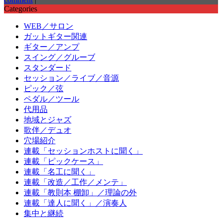
Categories
WEB／サロン
ガットギター関連
ギター／アンプ
スイング／グルーブ
スタンダード
セッション／ライブ／音源
ピック／弦
ペダル／ツール
代用品
地域とジャズ
歌伴／デュオ
穴場紹介
連載「セッションホストに聞く」
連載「ピックケース」
連載「名工に聞く」
連載「改造／工作／メンテ」
連載「教則本 棚卸」／理論の外
連載「達人に聞く」／演奏人
集中と継続