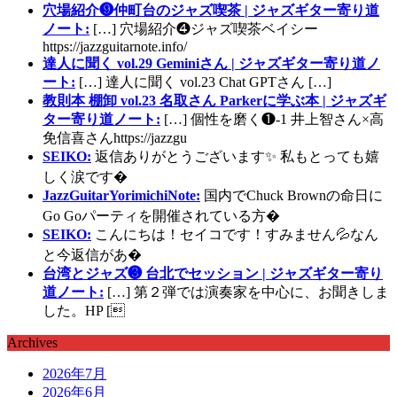
穴場紹介❾仲町台のジャズ喫茶 | ジャズギター寄り道
ノート:
[…] 穴場紹介❹ジャズ喫茶ベイシー
https://jazzguitarnote.info/
達人に聞く vol.29 Geminiさん | ジャズギター寄り道ノ
ート:
[…] 達人に聞く vol.23 Chat GPTさん […]
教則本 棚卸 vol.23 名取さん Parkerに学ぶ本 | ジャズギ
ター寄り道ノート:
[…] 個性を磨く❶-1 井上智さん×高
免信喜さんhttps://jazzgu
SEIKO:
返信ありがとうございます✨ 私もとっても嬉
しく涙です�
JazzGuitarYorimichiNote:
国内でChuck Brownの命日に
Go Goパーティを開催されている方�
SEIKO:
こんにちは！セイコです！すみません💦なん
と今返信があ�
台湾とジャズ❸ 台北でセッション | ジャズギター寄り
道ノート:
[…] 第２弾では演奏家を中心に、お聞きしま
した。HP [
Archives
2026年7月
2026年6月