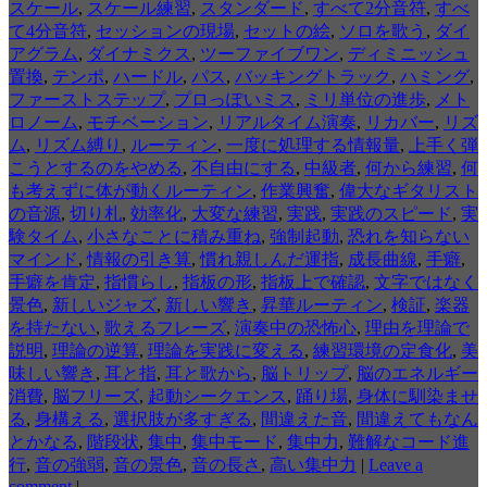
スケール
,
スケール練習
,
スタンダード
,
すべて2分音符
,
すべ
て4分音符
,
セッションの現場
,
セットの絵
,
ソロを歌う
,
ダイ
アグラム
,
ダイナミクス
,
ツーファイブワン
,
ディミニッシュ
置換
,
テンポ
,
ハードル
,
パス
,
バッキングトラック
,
ハミング
,
ファーストステップ
,
プロっぽいミス
,
ミリ単位の進歩
,
メト
ロノーム
,
モチベーション
,
リアルタイム演奏
,
リカバー
,
リズ
ム
,
リズム縛り
,
ルーティン
,
一度に処理する情報量
,
上手く弾
こうとするのをやめる
,
不自由にする
,
中級者
,
何から練習
,
何
も考えずに体が動くルーティン
,
作業興奮
,
偉大なギタリスト
の音源
,
切り札
,
効率化
,
大変な練習
,
実践
,
実践のスピード
,
実
験タイム
,
小さなことに積み重ね
,
強制起動
,
恐れを知らない
マインド
,
情報の引き算
,
慣れ親しんだ運指
,
成長曲線
,
手癖
,
手癖を肯定
,
指慣らし
,
指板の形
,
指板上で確認
,
文字ではなく
景色
,
新しいジャズ
,
新しい響き
,
昇華ルーティン
,
検証
,
楽器
を持たない
,
歌えるフレーズ
,
演奏中の恐怖心
,
理由を理論で
説明
,
理論の逆算
,
理論を実践に変える
,
練習環境の定食化
,
美
味しい響き
,
耳と指
,
耳と歌から
,
脳トリップ
,
脳のエネルギー
消費
,
脳フリーズ
,
起動シークエンス
,
踊り場
,
身体に馴染ませ
る
,
身構える
,
選択肢が多すぎる
,
間違えた音
,
間違えてもなん
とかなる
,
階段状
,
集中
,
集中モード
,
集中力
,
難解なコード進
行
,
音の強弱
,
音の景色
,
音の長さ
,
高い集中力
|
Leave a
comment
|