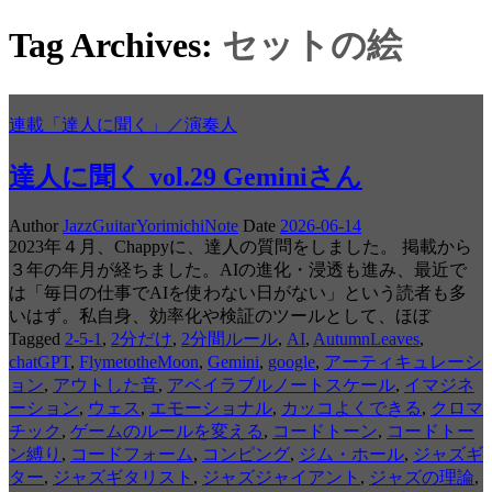
Tag Archives:
セットの絵
連載「達人に聞く」／演奏人
達人に聞く vol.29 Geminiさん
Author
JazzGuitarYorimichiNote
Date
2026-06-14
2023年４月、Chappyに、達人の質問をしました。 掲載から
３年の年月が経ちました。AIの進化・浸透も進み、最近で
は「毎日の仕事でAIを使わない日がない」という読者も多
いはず。私自身、効率化や検証のツールとして、ほぼ
Tagged
2-5-1
,
2分だけ
,
2分間ルール
,
AI
,
AutumnLeaves
,
chatGPT
,
FlymetotheMoon
,
Gemini
,
google
,
アーティキュレーシ
ョン
,
アウトした音
,
アベイラブルノートスケール
,
イマジネ
ーション
,
ウェス
,
エモーショナル
,
カッコよくできる
,
クロマ
チック
,
ゲームのルールを変える
,
コードトーン
,
コードトー
ン縛り
,
コードフォーム
,
コンピング
,
ジム・ホール
,
ジャズギ
ター
,
ジャズギタリスト
,
ジャズジャイアント
,
ジャズの理論
,