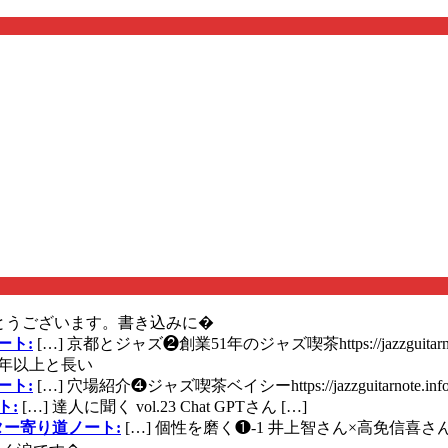
とうございます。書き込みに�
ート:
[…] 京都とジャズ❷創業51年のジャズ喫茶https://jazzguitarn
年以上と長い
ート:
[…] 穴場紹介❹ジャズ喫茶ベイシーhttps://jazzguitarnote.info
ト:
[…] 達人に聞く vol.23 Chat GPTさん […]
ズギター寄り道ノート:
[…] 個性を磨く❶-1 井上智さん×高免信喜さんhttps