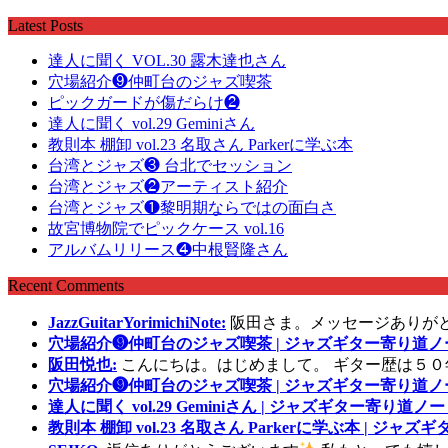
Latest Posts
達人に聞く VOL.30 露木達也さん
穴場紹介❾仲町台のジャズ喫茶
ピックガードが傷だらけ❷
達人に聞く vol.29 Geminiさん
教則本 棚卸 vol.23 名取さん Parkerに学ぶ本
台湾とジャズ❸ 台北でセッション
台湾とジャズ❷アーティスト紹介
台湾とジャズ❶黎明期ならではの面白さ
故宮博物院でピックケース vol.16
アルバムリリース❹中根賢隆さん
Recent Comments
JazzGuitarYorimichiNote:
阪田さま。メッセージありが
穴場紹介❾仲町台のジャズ喫茶 | ジャズギター寄り道ノ
阪田悦也:
こんにちは。はじめまして。 ギター歴は５０
穴場紹介❾仲町台のジャズ喫茶 | ジャズギター寄り道ノ
達人に聞く vol.29 Geminiさん | ジャズギター寄り道ノー
教則本 棚卸 vol.23 名取さん Parkerに学ぶ本 | ジャ