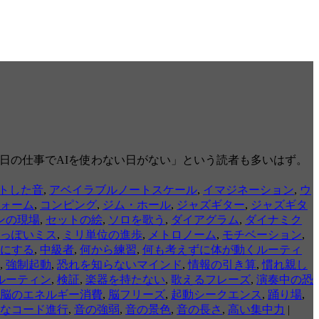
「毎日の仕事でAIを使わない日がない」という読者も多いはず。
トした音
,
アベイラブルノートスケール
,
イマジネーション
,
ウ
ォーム
,
コンピング
,
ジム・ホール
,
ジャズギター
,
ジャズギタ
ンの現場
,
セットの絵
,
ソロを歌う
,
ダイアグラム
,
ダイナミク
っぽいミス
,
ミリ単位の進歩
,
メトロノーム
,
モチベーション
,
にする
,
中級者
,
何から練習
,
何も考えずに体が動くルーティ
,
強制起動
,
恐れを知らないマインド
,
情報の引き算
,
慣れ親し
ルーティン
,
検証
,
楽器を持たない
,
歌えるフレーズ
,
演奏中の恐
脳のエネルギー消費
,
脳フリーズ
,
起動シークエンス
,
踊り場
,
なコード進行
,
音の強弱
,
音の景色
,
音の長さ
,
高い集中力
|