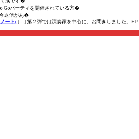
く涙です�
に Go Goパーティを開催されている方�
今返信があ�
ノート:
[…] 第２弾では演奏家を中心に、お聞きしました。HP 