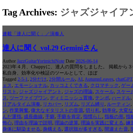
Tag Archives:
ジャズジャイア
連載「達人に聞く」／演奏人
達人に聞く vol.29 Geminiさん
Author
JazzGuitarYorimichiNote
Date
2026-06-14
2023年４月、Chappyに、達人の質問をしました。 掲載
私自身、効率化や検証のツールとして、ほぼ
Tagged
2-5-1
,
2分だけ
,
2分間ルール
,
AI
,
AutumnLeaves
,
chatGPT
ェス
,
エモーショナル
,
カッコよくできる
,
クロマチック
,
ゲー
リスト
,
ジャズジャイアント
,
ジャズの理論
,
スケール
,
スケー
ス
,
ツーファイブワン
,
ディミニッシュ置換
,
テンポ
,
ハードル
,
リアルタイム演奏
,
リカバー
,
リズム
,
リズム縛り
,
ルーティン
,
ン
,
作業興奮
,
偉大なギタリストの音源
,
切り札
,
効率化
,
大変な
んだ運指
,
成長曲線
,
手癖
,
手癖を肯定
,
指慣らし
,
指板の形
,
指
怖心
,
理由を理論で説明
,
理論の逆算
,
理論を実践に変える
,
練
身体に馴染ませる
,
身構える
,
選択肢が多すぎる
,
間違えた音
,