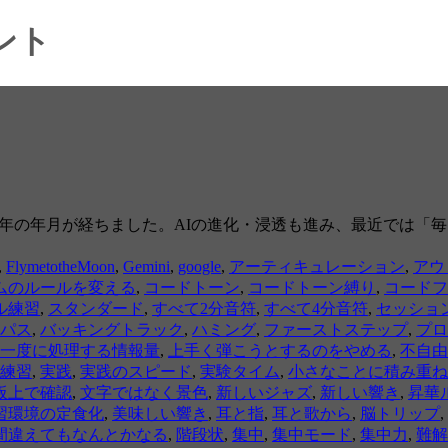
ント
から３年の年月が経ちました。AIの進化・浸透も進み、最近では
,
FlymetotheMoon
,
Gemini
,
google
,
アーティキュレーション
,
アウ
ムのルールを変える
,
コードトーン
,
コードトーン縛り
,
コードフ
ル練習
,
スタンダード
,
すべて2分音符
,
すべて4分音符
,
セッショ
パス
,
バッキングトラック
,
ハミング
,
ファーストステップ
,
プロ
一度に処理する情報量
,
上手く弾こうとするのをやめる
,
不自由
練習
,
実践
,
実践のスピード
,
実験タイム
,
小さなことに積み重ね
板上で確認
,
文字ではなく景色
,
新しいジャズ
,
新しい響き
,
昇華
習環境の定食化
,
美味しい響き
,
耳と指
,
耳と歌から
,
脳トリップ
,
間違えてもなんとかなる
,
階段状
,
集中
,
集中モード
,
集中力
,
難解