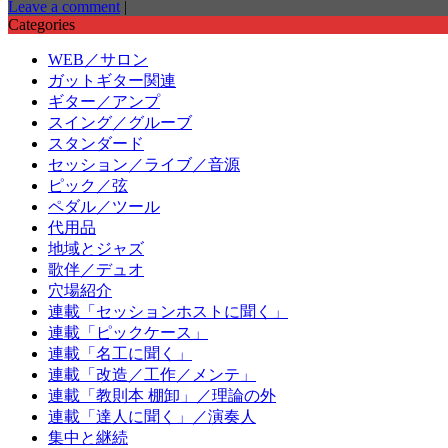
Leave a comment
|
Categories
WEB／サロン
ガットギター関連
ギター／アンプ
スイング／グルーブ
スタンダード
セッション／ライブ／音源
ピック／弦
ペダル／ツール
代用品
地域とジャズ
歌伴／デュオ
穴場紹介
連載「セッションホストに聞く」
連載「ピックケース」
連載「名工に聞く」
連載「改造／工作／メンテ」
連載「教則本 棚卸」／理論の外
連載「達人に聞く」／演奏人
集中と継続