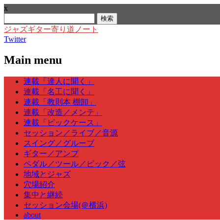
x
検
索:
ジャズギター寄り道ノート
Twitter
Main menu
Skip
連載「達人に聞く」
to
連載「名工に聞く」
content
連載「教則本 棚卸」
連載「改造／メンテ」
連載「ピックケース」
セッション／ライブ／音源
スイング／グルーブ
ギター／アンプ
ペダル／ツール／ピック／弦
地域とジャズ
穴場紹介
集中と継続
セッション会場(＠横浜)
about