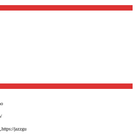
o
/
://jazzgu