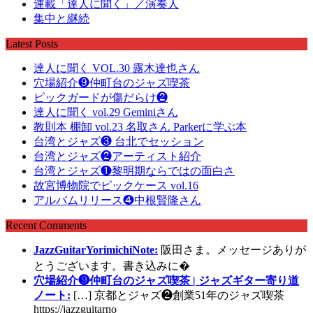
連載「達人に聞く」／演奏人
集中と継続
Latest Posts
達人に聞く VOL.30 露木達也さん
穴場紹介❾仲町台のジャズ喫茶
ピックガードが傷だらけ❷
達人に聞く vol.29 Geminiさん
教則本 棚卸 vol.23 名取さん Parkerに学ぶ本
台湾とジャズ❸ 台北でセッション
台湾とジャズ❷アーティスト紹介
台湾とジャズ❶黎明期ならではの面白さ
故宮博物院でピックケース vol.16
アルバムリリース❹中根賢隆さん
Recent Comments
JazzGuitarYorimichiNote:
阪田さま。メッセージありが
とうございます。書き込みに�
穴場紹介❾仲町台のジャズ喫茶 | ジャズギター寄り道
ノート:
[…] 京都とジャズ❷創業51年のジャズ喫茶
https://jazzguitarno