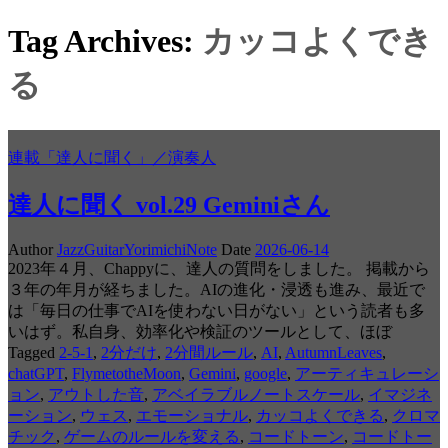
Tag Archives:
カッコよくでき
る
連載「達人に聞く」／演奏人
達人に聞く vol.29 Geminiさん
Author
JazzGuitarYorimichiNote
Date
2026-06-14
2023年４月、Chappyに、達人の質問をしました。 掲載から
３年の年月が経ちました。AIの進化・浸透も進み、最近で
は「毎日の仕事でAIを使わない日がない」という読者も多
いはず。私自身、効率化や検証のツールとして、ほぼ
Tagged
2-5-1
,
2分だけ
,
2分間ルール
,
AI
,
AutumnLeaves
,
chatGPT
,
FlymetotheMoon
,
Gemini
,
google
,
アーティキュレーシ
ョン
,
アウトした音
,
アベイラブルノートスケール
,
イマジネ
ーション
,
ウェス
,
エモーショナル
,
カッコよくできる
,
クロマ
チック
,
ゲームのルールを変える
,
コードトーン
,
コードトー