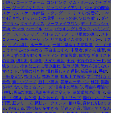
ン縛り
,
コードフォーム
,
コンピング
,
ジム・ホール
,
ジャズギ
ター
,
ジャズギタリスト
,
ジャズジャイアント
,
ジャズの理論
,
スケール
,
スケール練習
,
スタンダード
,
すべて2分音符
,
すべ
て4分音符
,
セッションの現場
,
セットの絵
,
ソロを歌う
,
ダイ
アグラム
,
ダイナミクス
,
ツーファイブワン
,
ディミニッシュ
置換
,
テンポ
,
ハードル
,
パス
,
バッキングトラック
,
ハミング
,
ファーストステップ
,
プロっぽいミス
,
ミリ単位の進歩
,
メト
ロノーム
,
モチベーション
,
リアルタイム演奏
,
リカバー
,
リズ
ム
,
リズム縛り
,
ルーティン
,
一度に処理する情報量
,
上手く弾
こうとするのをやめる
,
不自由にする
,
中級者
,
何から練習
,
何
も考えずに体が動くルーティン
,
作業興奮
,
偉大なギタリスト
の音源
,
切り札
,
効率化
,
大変な練習
,
実践
,
実践のスピード
,
実
験タイム
,
小さなことに積み重ね
,
強制起動
,
恐れを知らない
マインド
,
情報の引き算
,
慣れ親しんだ運指
,
成長曲線
,
手癖
,
手癖を肯定
,
指慣らし
,
指板の形
,
指板上で確認
,
文字ではなく
景色
,
新しいジャズ
,
新しい響き
,
昇華ルーティン
,
検証
,
楽器
を持たない
,
歌えるフレーズ
,
演奏中の恐怖心
,
理由を理論で
説明
,
理論の逆算
,
理論を実践に変える
,
練習環境の定食化
,
美
味しい響き
,
耳と指
,
耳と歌から
,
脳トリップ
,
脳のエネルギー
消費
,
脳フリーズ
,
起動シークエンス
,
踊り場
,
身体に馴染ませ
る
,
身構える
,
選択肢が多すぎる
,
間違えた音
,
間違えてもなん