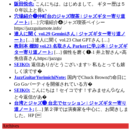
阪田悦也:
こんにちは。はじめまして。 ギター歴は５
０年以上と長い
穴場紹介❾仲町台のジャズ喫茶 | ジャズギター寄り道
ノート:
[…] 穴場紹介❹ジャズ喫茶ベイシー
https://jazzguitarnote.info/
達人に聞く vol.29 Geminiさん | ジャズギター寄り道ノ
ート:
[…] 達人に聞く vol.23 Chat GPTさん […]
教則本 棚卸 vol.23 名取さん Parkerに学ぶ本 | ジャズギ
ター寄り道ノート:
[…] 個性を磨く❶-1 井上智さん×高
免信喜さんhttps://jazzgu
SEIKO:
返信ありがとうございます✨ 私もとっても嬉
しく涙です�
JazzGuitarYorimichiNote:
国内でChuck Brownの命日に
Go Goパーティを開催されている方�
SEIKO:
こんにちは！セイコです！すみません💦なん
と今返信があ�
台湾とジャズ❸ 台北でセッション | ジャズギター寄り
道ノート:
[…] 第２弾では演奏家を中心に、お聞きしま
した。HP [
Archives