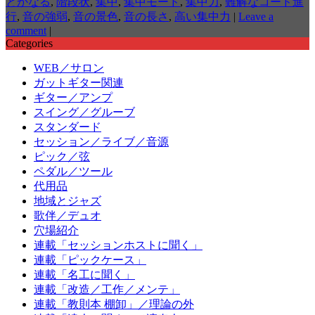
とかなる
,
階段状
,
集中
,
集中モード
,
集中力
,
難解なコード進
行
,
音の強弱
,
音の景色
,
音の長さ
,
高い集中力
|
Leave a
comment
|
Categories
WEB／サロン
ガットギター関連
ギター／アンプ
スイング／グルーブ
スタンダード
セッション／ライブ／音源
ピック／弦
ペダル／ツール
代用品
地域とジャズ
歌伴／デュオ
穴場紹介
連載「セッションホストに聞く」
連載「ピックケース」
連載「名工に聞く」
連載「改造／工作／メンテ」
連載「教則本 棚卸」／理論の外