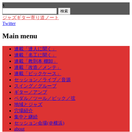
x
検
索:
ジャズギター寄り道ノート
Twitter
Main menu
Skip
連載「達人に聞く」
to
連載「名工に聞く」
content
連載「教則本 棚卸」
連載「改造／メンテ」
連載「ピックケース」
セッション／ライブ／音源
スイング／グルーブ
ギター／アンプ
ペダル／ツール／ピック／弦
地域とジャズ
穴場紹介
集中と継続
セッション会場(＠横浜)
about