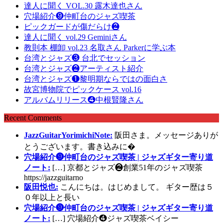
達人に聞く VOL.30 露木達也さん
穴場紹介❾仲町台のジャズ喫茶
ピックガードが傷だらけ❷
達人に聞く vol.29 Geminiさん
教則本 棚卸 vol.23 名取さん Parkerに学ぶ本
台湾とジャズ❸ 台北でセッション
台湾とジャズ❷アーティスト紹介
台湾とジャズ❶黎明期ならではの面白さ
故宮博物院でピックケース vol.16
アルバムリリース❹中根賢隆さん
Recent Comments
JazzGuitarYorimichiNote:
阪田さま。メッセージありが
とうございます。書き込みに�
穴場紹介❾仲町台のジャズ喫茶 | ジャズギター寄り道
ノート:
[…] 京都とジャズ❷創業51年のジャズ喫茶
https://jazzguitarno
阪田悦也:
こんにちは。はじめまして。 ギター歴は５
０年以上と長い
穴場紹介❾仲町台のジャズ喫茶 | ジャズギター寄り道
ノート:
[…] 穴場紹介❹ジャズ喫茶ベイシー