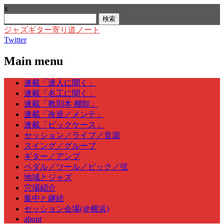
x
検
索:
ジャズギター寄り道ノート
Twitter
Main menu
Skip
連載「達人に聞く」
to
連載「名工に聞く」
content
連載「教則本 棚卸」
連載「改造／メンテ」
連載「ピックケース」
セッション／ライブ／音源
スイング／グルーブ
ギター／アンプ
ペダル／ツール／ピック／弦
地域とジャズ
穴場紹介
集中と継続
セッション会場(＠横浜)
about