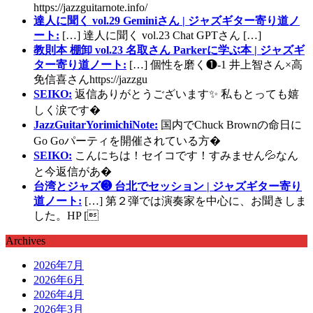
https://jazzguitarnote.info/
達人に聞く vol.29 Geminiさん | ジャズギター寄り道ノ
ート:
[…] 達人に聞く vol.23 Chat GPTさん […]
教則本 棚卸 vol.23 名取さん Parkerに学ぶ本 | ジャズギ
ター寄り道ノート:
[…] 個性を磨く❶-1 井上智さん×高
免信喜さんhttps://jazzgu
SEIKO:
返信ありがとうございます✨ 私もとっても嬉
しく涙です�
JazzGuitarYorimichiNote:
国内でChuck Brownの命日に
Go Goパーティを開催されている方�
SEIKO:
こんにちは！セイコです！すみません💦なん
と今返信があ�
台湾とジャズ❸ 台北でセッション | ジャズギター寄り
道ノート:
[…] 第２弾では演奏家を中心に、お聞きしま
した。HP [
Archives
2026年7月
2026年6月
2026年4月
2026年3月