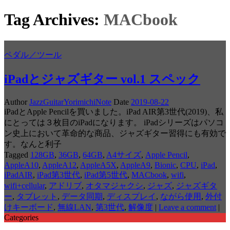
Tag Archives:
MACbook
ペダル／ツール
iPadとジャズギター vol.1 スペック
Author
JazzGuitarYorimichiNote
Date
2019-08-22
iPadとApple Pencilを買いました。iPad AIR第3世代(2019)、私
にとっては３枚目のiPadになります。 iPadシリーズはパソコ
ン史上において革命的な商品、ジャズギター習得にも有効で
す。なんと利子
Tagged
128GB
,
36GB
,
64GB
,
A4サイズ
,
Apple Pencil
,
AppleA10
,
AppleA12
,
AppleA5X
,
AppleA9
,
Bionic
,
CPU
,
iPad
,
iPadAIR
,
iPad第3世代
,
iPad第5世代
,
MACbook
,
wifi
,
wifi+cellular
,
アドリブ
,
オタマジャクシ
,
ジャズ
,
ジャズギタ
ー
,
タブレット
,
データ同期
,
ディスプレイ
,
ながら使用
,
外付
けキーボード
,
無線LAN
,
第3世代
,
解像度
|
Leave a comment
|
Categories