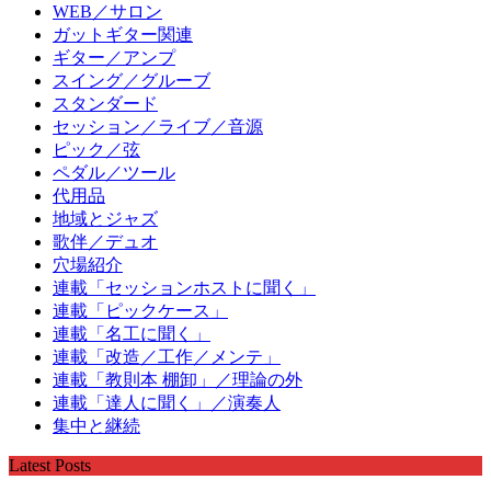
WEB／サロン
ガットギター関連
ギター／アンプ
スイング／グルーブ
スタンダード
セッション／ライブ／音源
ピック／弦
ペダル／ツール
代用品
地域とジャズ
歌伴／デュオ
穴場紹介
連載「セッションホストに聞く」
連載「ピックケース」
連載「名工に聞く」
連載「改造／工作／メンテ」
連載「教則本 棚卸」／理論の外
連載「達人に聞く」／演奏人
集中と継続
Latest Posts