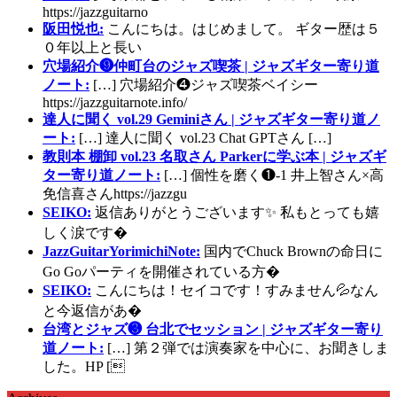
https://jazzguitarno
阪田悦也:
こんにちは。はじめまして。 ギター歴は５
０年以上と長い
穴場紹介❾仲町台のジャズ喫茶 | ジャズギター寄り道
ノート:
[…] 穴場紹介❹ジャズ喫茶ベイシー
https://jazzguitarnote.info/
達人に聞く vol.29 Geminiさん | ジャズギター寄り道ノ
ート:
[…] 達人に聞く vol.23 Chat GPTさん […]
教則本 棚卸 vol.23 名取さん Parkerに学ぶ本 | ジャズギ
ター寄り道ノート:
[…] 個性を磨く❶-1 井上智さん×高
免信喜さんhttps://jazzgu
SEIKO:
返信ありがとうございます✨ 私もとっても嬉
しく涙です�
JazzGuitarYorimichiNote:
国内でChuck Brownの命日に
Go Goパーティを開催されている方�
SEIKO:
こんにちは！セイコです！すみません💦なん
と今返信があ�
台湾とジャズ❸ 台北でセッション | ジャズギター寄り
道ノート:
[…] 第２弾では演奏家を中心に、お聞きしま
した。HP [