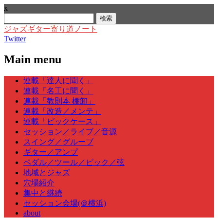
x
検
索:
ジャズギター寄り道ノート
Twitter
Main menu
Skip
連載「達人に聞く」
to
連載「名工に聞く」
content
連載「教則本 棚卸」
連載「改造／メンテ」
連載「ピックケース」
セッション／ライブ／音源
スイング／グルーブ
ギター／アンプ
ペダル／ツール／ピック／弦
地域とジャズ
穴場紹介
集中と継続
セッション会場(＠横浜)
about