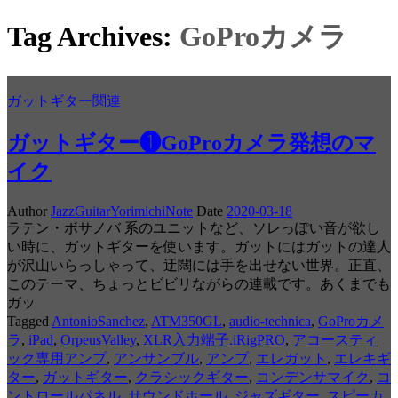
Tag Archives:
GoProカメラ
ガットギター関連
ガットギター❶GoProカメラ発想のマ
イク
Author
JazzGuitarYorimichiNote
Date
2020-03-18
ラテン・ボサノバ 系のユニットなど、ソレっぽい音が欲し
い時に、ガットギターを使います。ガットにはガットの達人
が沢山いらっしゃって、迂闊には手を出せない世界。正直、
このテーマ、ちょっとビビリながらの連載です。あくまでも
ガッ
Tagged
AntonioSanchez
,
ATM350GL
,
audio-technica
,
GoProカメ
ラ
,
iPad
,
OrpeusValley
,
XLR入力端子.iRigPRO
,
アコースティ
ック専用アンプ
,
アンサンブル
,
アンプ
,
エレガット
,
エレキギ
ター
,
ガットギター
,
クラシックギター
,
コンデンサマイク
,
コ
ントロールパネル
,
サウンドホール
,
ジャズギター
,
スピーカ