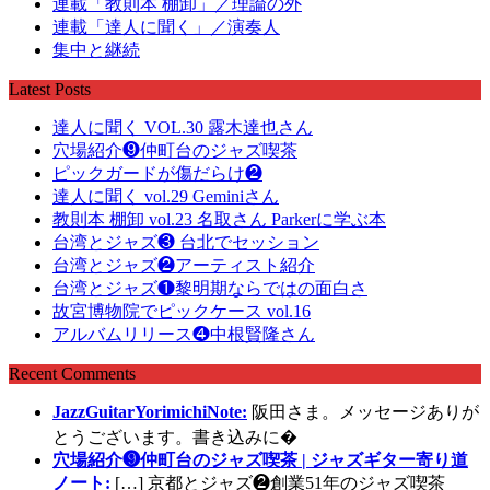
連載「教則本 棚卸」／理論の外
連載「達人に聞く」／演奏人
集中と継続
Latest Posts
達人に聞く VOL.30 露木達也さん
穴場紹介❾仲町台のジャズ喫茶
ピックガードが傷だらけ❷
達人に聞く vol.29 Geminiさん
教則本 棚卸 vol.23 名取さん Parkerに学ぶ本
台湾とジャズ❸ 台北でセッション
台湾とジャズ❷アーティスト紹介
台湾とジャズ❶黎明期ならではの面白さ
故宮博物院でピックケース vol.16
アルバムリリース❹中根賢隆さん
Recent Comments
JazzGuitarYorimichiNote:
阪田さま。メッセージありが
とうございます。書き込みに�
穴場紹介❾仲町台のジャズ喫茶 | ジャズギター寄り道
ノート:
[…] 京都とジャズ❷創業51年のジャズ喫茶