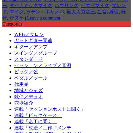
ー
,
ダイナミックマイク
,
ハウリング
,
ピエゾマイク
,
ブレン
ド
,
マイク
,
ラテン・ボサノバ
,
最大入力音圧
,
生音
,
練習
,
録
音
,
音ヌケ
|
Leave a comment
|
Categories
WEB／サロン
ガットギター関連
ギター／アンプ
スイング／グルーブ
スタンダード
セッション／ライブ／音源
ピック／弦
ペダル／ツール
代用品
地域とジャズ
歌伴／デュオ
穴場紹介
連載「セッションホストに聞く」
連載「ピックケース」
連載「名工に聞く」
連載「改造／工作／メンテ」