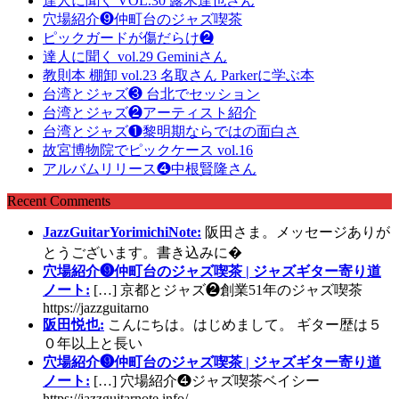
達人に聞く VOL.30 露木達也さん
穴場紹介❾仲町台のジャズ喫茶
ピックガードが傷だらけ❷
達人に聞く vol.29 Geminiさん
教則本 棚卸 vol.23 名取さん Parkerに学ぶ本
台湾とジャズ❸ 台北でセッション
台湾とジャズ❷アーティスト紹介
台湾とジャズ❶黎明期ならではの面白さ
故宮博物院でピックケース vol.16
アルバムリリース❹中根賢隆さん
Recent Comments
JazzGuitarYorimichiNote:
阪田さま。メッセージありが
とうございます。書き込みに�
穴場紹介❾仲町台のジャズ喫茶 | ジャズギター寄り道
ノート:
[…] 京都とジャズ❷創業51年のジャズ喫茶
https://jazzguitarno
阪田悦也:
こんにちは。はじめまして。 ギター歴は５
０年以上と長い
穴場紹介❾仲町台のジャズ喫茶 | ジャズギター寄り道
ノート:
[…] 穴場紹介❹ジャズ喫茶ベイシー
https://jazzguitarnote.info/