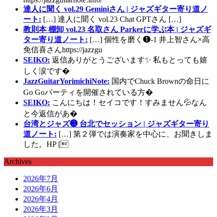
達人に聞く vol.29 Geminiさん | ジャズギター寄り道ノ
ート:
[…] 達人に聞く vol.23 Chat GPTさん […]
教則本 棚卸 vol.23 名取さん Parkerに学ぶ本 | ジャズギ
ター寄り道ノート:
[…] 個性を磨く❶-1 井上智さん×高
免信喜さんhttps://jazzgu
SEIKO:
返信ありがとうございます✨ 私もとっても嬉
しく涙です�
JazzGuitarYorimichiNote:
国内でChuck Brownの命日に
Go Goパーティを開催されている方�
SEIKO:
こんにちは！セイコです！すみません💦なん
と今返信があ�
台湾とジャズ❸ 台北でセッション | ジャズギター寄り
道ノート:
[…] 第２弾では演奏家を中心に、お聞きしま
した。HP [
Archives
2026年7月
2026年6月
2026年4月
2026年3月