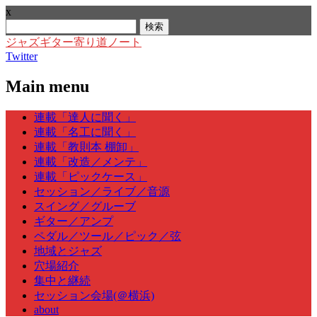
x
検
索:
ジャズギター寄り道ノート
Twitter
Main menu
Skip
連載「達人に聞く」
to
連載「名工に聞く」
content
連載「教則本 棚卸」
連載「改造／メンテ」
連載「ピックケース」
セッション／ライブ／音源
スイング／グルーブ
ギター／アンプ
ペダル／ツール／ピック／弦
地域とジャズ
穴場紹介
集中と継続
セッション会場(＠横浜)
about