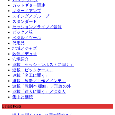
ガットギター関連
ギター／アンプ
スイング／グルーブ
スタンダード
セッション／ライブ／音源
ピック／弦
ペダル／ツール
代用品
地域とジャズ
歌伴／デュオ
穴場紹介
連載「セッションホストに聞く」
連載「ピックケース」
連載「名工に聞く」
連載「改造／工作／メンテ」
連載「教則本 棚卸」／理論の外
連載「達人に聞く」／演奏人
集中と継続
Latest Posts