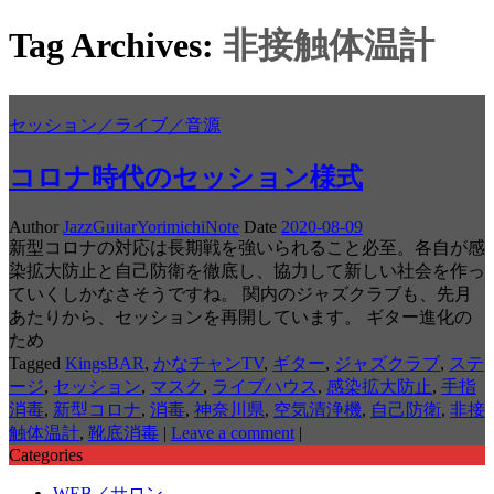
Tag Archives:
非接触体温計
セッション／ライブ／音源
コロナ時代のセッション様式
Author
JazzGuitarYorimichiNote
Date
2020-08-09
新型コロナの対応は長期戦を強いられること必至。各自が感
染拡大防止と自己防衛を徹底し、協力して新しい社会を作っ
ていくしかなさそうですね。 関内のジャズクラブも、先月
あたりから、セッションを再開しています。 ギター進化の
ため
Tagged
KingsBAR
,
かなチャンTV
,
ギター
,
ジャズクラブ
,
ステ
ージ
,
セッション
,
マスク
,
ライブハウス
,
感染拡大防止
,
手指
消毒
,
新型コロナ
,
消毒
,
神奈川県
,
空気清浄機
,
自己防衛
,
非接
触体温計
,
靴底消毒
|
Leave a comment
|
Categories
WEB／サロン