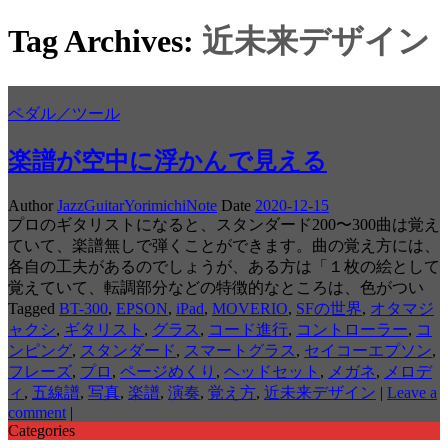
Tag Archives:
近未来デザイン
ペダル／ツール
楽譜が空中に浮かんで見える
Author
JazzGuitarYorimichiNote
Date
2020-12-15
プロのギタリストになると、スタンダード200〜300曲は覚え
ていて、楽譜無しで弾くことができます。曲の覚え方には、
各自の工夫があるのでしょうが、ある方は「１枚の絵として
覚えていて、転調部分などの特徴的なところは、色がつい
Tagged
BT-300
,
EPSON
,
iPad
,
MOVERIO
,
SFの世界
,
オタマジ
ャクシ
,
ギタリスト
,
グラス
,
コード進行
,
コントローラー
,
コ
ンピング
,
スタンダード
,
スマートグラス
,
セイコーエプソン
,
フレーズ
,
プロ
,
ページめくり
,
ヘッドセット
,
メガネ
,
メロデ
ィ
,
五線譜
,
写真
,
楽譜
,
演奏
,
覚え方
,
近未来デザイン
|
Leave a
comment
|
Categories