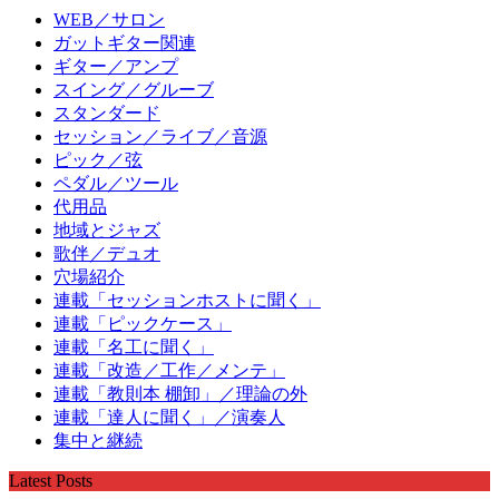
WEB／サロン
ガットギター関連
ギター／アンプ
スイング／グルーブ
スタンダード
セッション／ライブ／音源
ピック／弦
ペダル／ツール
代用品
地域とジャズ
歌伴／デュオ
穴場紹介
連載「セッションホストに聞く」
連載「ピックケース」
連載「名工に聞く」
連載「改造／工作／メンテ」
連載「教則本 棚卸」／理論の外
連載「達人に聞く」／演奏人
集中と継続
Latest Posts