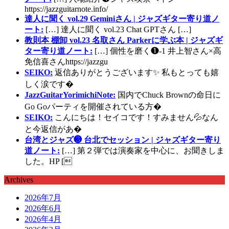
https://jazzguitarnote.info/
達人に聞く vol.29 Geminiさん | ジャズギター寄り道ノ
ート:
[…] 達人に聞く vol.23 Chat GPTさん […]
教則本 棚卸 vol.23 名取さん Parkerに学ぶ本 | ジャズギ
ター寄り道ノート:
[…] 個性を磨く❶-1 井上智さん×高
免信喜さんhttps://jazzgu
SEIKO:
返信ありがとうございます✨ 私もとっても嬉
しく涙です�
JazzGuitarYorimichiNote:
国内でChuck Brownの命日に
Go Goパーティを開催されている方�
SEIKO:
こんにちは！セイコです！すみません💦なん
と今返信があ�
台湾とジャズ❸ 台北でセッション | ジャズギター寄り
道ノート:
[…] 第２弾では演奏家を中心に、お聞きしま
した。HP [
Archives
2026年7月
2026年6月
2026年4月