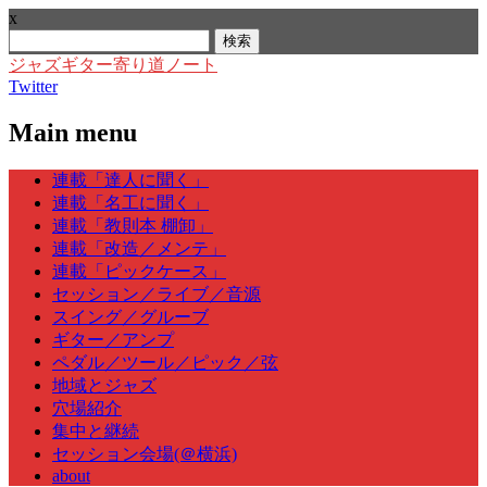
x
検
索:
ジャズギター寄り道ノート
Twitter
Main menu
Skip
連載「達人に聞く」
to
連載「名工に聞く」
content
連載「教則本 棚卸」
連載「改造／メンテ」
連載「ピックケース」
セッション／ライブ／音源
スイング／グルーブ
ギター／アンプ
ペダル／ツール／ピック／弦
地域とジャズ
穴場紹介
集中と継続
セッション会場(＠横浜)
about