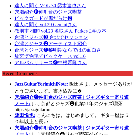
達人に聞く VOL.30 露木達也さん
穴場紹介❾仲町台のジャズ喫茶
ピックガードが傷だらけ❷
達人に聞く vol.29 Geminiさん
教則本 棚卸 vol.23 名取さん Parkerに学ぶ本
台湾とジャズ❸ 台北でセッション
台湾とジャズ❷アーティスト紹介
台湾とジャズ❶黎明期ならではの面白さ
故宮博物院でピックケース vol.16
アルバムリリース❹中根賢隆さん
Recent Comments
JazzGuitarYorimichiNote:
阪田さま。メッセージありが
とうございます。書き込みに�
穴場紹介❾仲町台のジャズ喫茶 | ジャズギター寄り道
ノート:
[…] 京都とジャズ❷創業51年のジャズ喫茶
https://jazzguitarno
阪田悦也:
こんにちは。はじめまして。 ギター歴は５
０年以上と長い
穴場紹介❾仲町台のジャズ喫茶 | ジャズギター寄り道
ノート:
[…] 穴場紹介❹ジャズ喫茶ベイシー