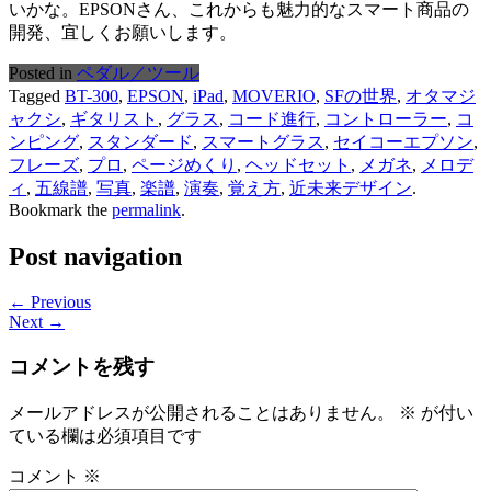
いかな。EPSONさん、これからも魅力的なスマート商品の
開発、宜しくお願いします。
Posted in
ペダル／ツール
Tagged
BT-300
,
EPSON
,
iPad
,
MOVERIO
,
SFの世界
,
オタマジ
ャクシ
,
ギタリスト
,
グラス
,
コード進行
,
コントローラー
,
コ
ンピング
,
スタンダード
,
スマートグラス
,
セイコーエプソン
,
フレーズ
,
プロ
,
ページめくり
,
ヘッドセット
,
メガネ
,
メロデ
ィ
,
五線譜
,
写真
,
楽譜
,
演奏
,
覚え方
,
近未来デザイン
.
Bookmark the
permalink
.
Post navigation
← Previous
Next →
コメントを残す
メールアドレスが公開されることはありません。
※
が付い
ている欄は必須項目です
コメント
※