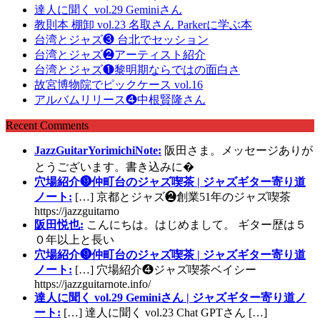
達人に聞く vol.29 Geminiさん
教則本 棚卸 vol.23 名取さん Parkerに学ぶ本
台湾とジャズ❸ 台北でセッション
台湾とジャズ❷アーティスト紹介
台湾とジャズ❶黎明期ならではの面白さ
故宮博物院でピックケース vol.16
アルバムリリース❹中根賢隆さん
Recent Comments
JazzGuitarYorimichiNote:
阪田さま。メッセージありが
とうございます。書き込みに�
穴場紹介❾仲町台のジャズ喫茶 | ジャズギター寄り道
ノート:
[…] 京都とジャズ❷創業51年のジャズ喫茶
https://jazzguitarno
阪田悦也:
こんにちは。はじめまして。 ギター歴は５
０年以上と長い
穴場紹介❾仲町台のジャズ喫茶 | ジャズギター寄り道
ノート:
[…] 穴場紹介❹ジャズ喫茶ベイシー
https://jazzguitarnote.info/
達人に聞く vol.29 Geminiさん | ジャズギター寄り道ノ
ート:
[…] 達人に聞く vol.23 Chat GPTさん […]