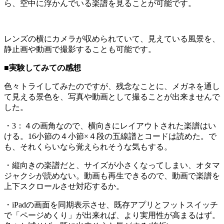
ら、空中に浮かんでいる楽譜を見ることが可能です。
レンズの横にカメラが収められていて、見えている風景を、
静止画や動画で撮影することも可能です。
■実験してみての感想
色々トライしてみたのですが、残念なことに、メガネを通し
て見える景色を、写真や動画として撮ることが出来ませんで
した。
・3：４の画角なので、横向きにレイアウトされた楽譜はい
ける。16小節の４小節×４段の五線譜とコードは読めた。で
も、それくらいなら覚えられそうな気もする。
・縦向きの楽譜だと、サイズが小さくなってしまい、オタマ
ジャクシが読めない。動画も再生できるので、動画で楽譜を
上下スクロールさせ対応するか。
・iPadの画面を同期表示させ、既存アプリとフットスイッチ
で「ページめくり」が出来れば、より実用性が高まるはず。