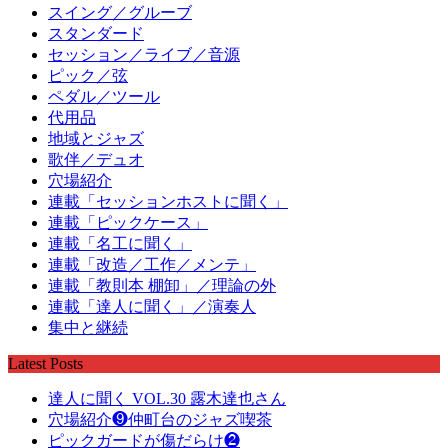
スイング／グルーブ
スタンダード
セッション／ライブ／音源
ピック／弦
ペダル／ツール
代用品
地域とジャズ
歌伴／デュオ
穴場紹介
連載「セッションホストに聞く」
連載「ピックケース」
連載「名工に聞く」
連載「改造／工作／メンテ」
連載「教則本 棚卸」／理論の外
連載「達人に聞く」／演奏人
集中と継続
Latest Posts
達人に聞く VOL.30 露木達也さん
穴場紹介❾仲町台のジャズ喫茶
ピックガードが傷だらけ❷