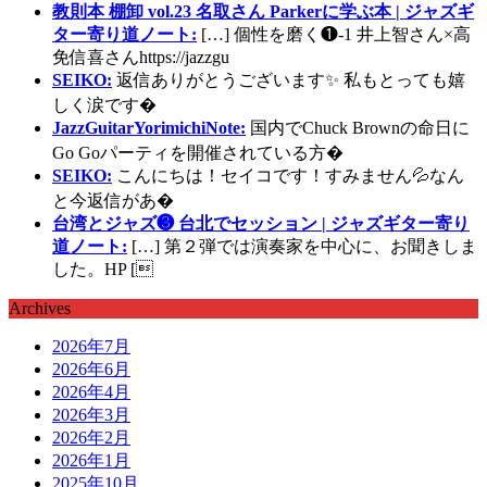
教則本 棚卸 vol.23 名取さん Parkerに学ぶ本 | ジャズギ
ター寄り道ノート:
[…] 個性を磨く❶-1 井上智さん×高
免信喜さんhttps://jazzgu
SEIKO:
返信ありがとうございます✨ 私もとっても嬉
しく涙です�
JazzGuitarYorimichiNote:
国内でChuck Brownの命日に
Go Goパーティを開催されている方�
SEIKO:
こんにちは！セイコです！すみません💦なん
と今返信があ�
台湾とジャズ❸ 台北でセッション | ジャズギター寄り
道ノート:
[…] 第２弾では演奏家を中心に、お聞きしま
した。HP [
Archives
2026年7月
2026年6月
2026年4月
2026年3月
2026年2月
2026年1月
2025年10月