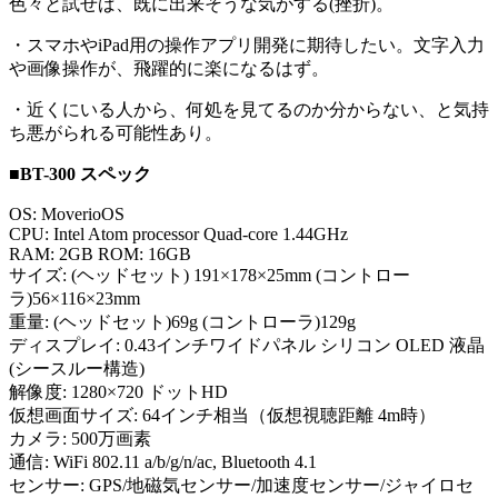
色々と試せば、既に出来そうな気がする(挫折)。
・スマホやiPad用の操作アプリ開発に期待したい。文字入力
や画像操作が、飛躍的に楽になるはず。
・近くにいる人から、何処を見てるのか分からない、と気持
ち悪がられる可能性あり。
■BT-300 スペック
OS: MoverioOS
CPU: Intel Atom processor Quad-core 1.44GHz
RAM: 2GB ROM: 16GB
サイズ: (ヘッドセット) 191×178×25mm (コントロー
ラ)56×116×23mm
重量: (ヘッドセット)69g (コントローラ)129g
ディスプレイ: 0.43インチワイドパネル シリコン OLED 液晶
(シースルー構造)
解像度: 1280×720 ドットHD
仮想画面サイズ: 64インチ相当（仮想視聴距離 4m時）
カメラ: 500万画素
通信: WiFi 802.11 a/b/g/n/ac, Bluetooth 4.1
センサー: GPS/地磁気センサー/加速度センサー/ジャイロセ