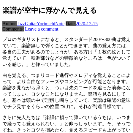
楽譜が空中に浮かんで見える
Author
JazzGuitarYorimichiNote
Date
2020-12-15
Comments:
Leave a comment
プロのギタリストになると、スタンダード200〜300曲は覚え
ていて、楽譜無しで弾くことができます。曲の覚え方には、
各自の工夫があるのでしょうが、ある方は「１枚の絵として
覚えていて、転調部分などの特徴的なところは、色がついて
いる感じ。」と仰っていました。
曲を覚える、つまりコード進行やメロディを覚えることによ
って、より自由なフレーズやコンピングが可能となります。
楽譜を見ながら弾くと、つい目先のコードを追った演奏にな
ってしまい、ロクなことになりません。楽譜を見るにして
も、基本は頭の中で理解し鳴らしていて、楽譜は確認の意味
でチラ見するくらいの位置づけに。それが到達目標です。
さらに先人たちは「楽譜に頼って弾いているうちは、いつま
で経っても覚えられない。」と仰っしゃいます。そ、そうで
すね。きっとコツを掴めたら、覚えるスピードも上がってい