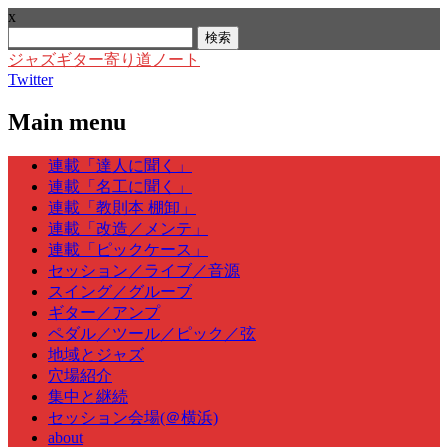
x
検
索:
ジャズギター寄り道ノート
Twitter
Main menu
Skip
連載「達人に聞く」
to
連載「名工に聞く」
content
連載「教則本 棚卸」
連載「改造／メンテ」
連載「ピックケース」
セッション／ライブ／音源
スイング／グルーブ
ギター／アンプ
ペダル／ツール／ピック／弦
地域とジャズ
穴場紹介
集中と継続
セッション会場(＠横浜)
about