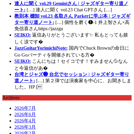
達人に聞く vol.29 Geminiさん | ジャズギター寄り道ノ
ート:
[…] 達人に聞く vol.23 Chat GPTさん […]
教則本 棚卸 vol.23 名取さん Parkerに学ぶ本 | ジャズギ
ター寄り道ノート:
[…] 個性を磨く❶-1 井上智さん×高
免信喜さんhttps://jazzgu
SEIKO:
返信ありがとうございます✨ 私もとっても嬉
しく涙です�
JazzGuitarYorimichiNote:
国内でChuck Brownの命日に
Go Goパーティを開催されている方�
SEIKO:
こんにちは！セイコです！すみません💦なん
と今返信があ�
台湾とジャズ❸ 台北でセッション | ジャズギター寄り
道ノート:
[…] 第２弾では演奏家を中心に、お聞きしま
した。HP [
Archives
2026年7月
2026年6月
2026年4月
2026年3月
2026年2月