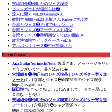
穴場紹介❾仲町台のジャズ喫茶
ピックガードが傷だらけ❷
達人に聞く vol.29 Geminiさん
教則本 棚卸 vol.23 名取さん Parkerに学ぶ本
台湾とジャズ❸ 台北でセッション
台湾とジャズ❷アーティスト紹介
台湾とジャズ❶黎明期ならではの面白さ
故宮博物院でピックケース vol.16
アルバムリリース❹中根賢隆さん
Recent Comments
JazzGuitarYorimichiNote:
阪田さま。メッセージありが
とうございます。書き込みに�
穴場紹介❾仲町台のジャズ喫茶 | ジャズギター寄り道
ノート:
[…] 京都とジャズ❷創業51年のジャズ喫茶
https://jazzguitarno
阪田悦也:
こんにちは。はじめまして。 ギター歴は５
０年以上と長い
穴場紹介❾仲町台のジャズ喫茶 | ジャズギター寄り道
ノート:
[…] 穴場紹介❹ジャズ喫茶ベイシー
https://jazzguitarnote.info/