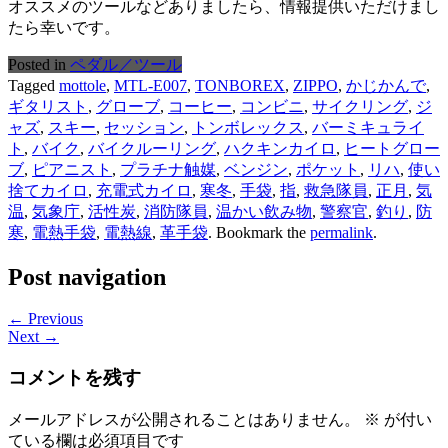
オススメのツールなどありましたら、情報提供いただけまし
たら幸いです。
Posted in
ペダル／ツール
Tagged
mottole
,
MTL-E007
,
TONBOREX
,
ZIPPO
,
かじかんで
,
ギタリスト
,
グローブ
,
コーヒー
,
コンビニ
,
サイクリング
,
ジ
ャズ
,
スキー
,
セッション
,
トンボレックス
,
バーミキュライ
ト
,
バイク
,
バイクルーリング
,
ハクキンカイロ
,
ヒートグロー
ブ
,
ピアニスト
,
プラチナ触媒
,
ベンジン
,
ポケット
,
リハ
,
使い
捨てカイロ
,
充電式カイロ
,
寒冬
,
手袋
,
指
,
救急隊員
,
正月
,
気
温
,
気象庁
,
活性炭
,
消防隊員
,
温かい飲み物
,
警察官
,
釣り
,
防
寒
,
電熱手袋
,
電熱線
,
革手袋
. Bookmark the
permalink
.
Post navigation
← Previous
Next →
コメントを残す
メールアドレスが公開されることはありません。
※
が付い
ている欄は必須項目です