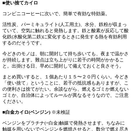
■使い捨てカイロ
コンビニコーヒーに次いで、簡単で有効な特効薬。
活性炭、バーミキュライト(人工用土)、水分、鉄粉が収まっ
ていて、空気に触れると発熱します。鉄と酸素が反応して酸
化鉄(水酸化第二鉄)に変化するときに発生する熱を有効利用
するのだそうです。
今どきのモノは、朝に開封して持ち歩いても、夜まで温かさ
が持続します。難点は立ち上がりに若干の時間がかかるこ
と。出掛ける日、早めに開封して備えておくと良さそう。
まとめ買いすると、１個あたり１５〜２０円くらい。今どき
「使い捨て」ということに、若干の抵抗感もありますが、こ
の便利さは捨てがたい。余談ながら、燃えるゴミか燃えない
ゴミか、自治体によってルールが異なるそうなので、ご注意
ください。
■白金カイロ(ベンジン)
※未検証
ベンジンをプラチナ(=白金)触媒で発熱させます。ちなみに
触媒を用いないでベンジンを燃焼させると、数分で燃え尽き