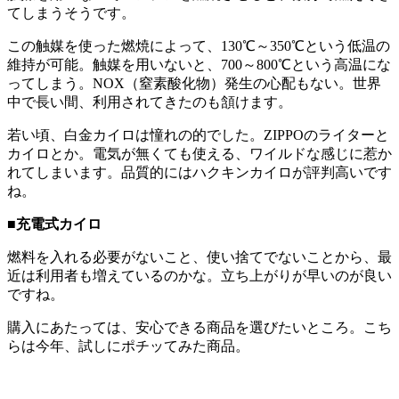
てしまうそうです。
この触媒を使った燃焼によって、130℃～350℃という低温の
維持が可能。触媒を用いないと、700～800℃という高温にな
ってしまう。NOX（窒素酸化物）発生の心配もない。世界
中で長い間、利用されてきたのも頷けます。
若い頃、白金カイロは憧れの的でした。ZIPPOのライターと
カイロとか。電気が無くても使える、ワイルドな感じに惹か
れてしまいます。品質的にはハクキンカイロが評判高いです
ね。
■充電式カイロ
燃料を入れる必要がないこと、使い捨てでないことから、最
近は利用者も増えているのかな。立ち上がりが早いのが良い
ですね。
購入にあたっては、安心できる商品を選びたいところ。こち
らは今年、試しにポチッてみた商品。