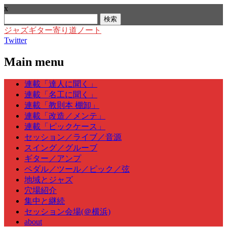
x
検
索:
ジャズギター寄り道ノート
Twitter
Main menu
Skip
連載「達人に聞く」
to
連載「名工に聞く」
content
連載「教則本 棚卸」
連載「改造／メンテ」
連載「ピックケース」
セッション／ライブ／音源
スイング／グルーブ
ギター／アンプ
ペダル／ツール／ピック／弦
地域とジャズ
穴場紹介
集中と継続
セッション会場(＠横浜)
about