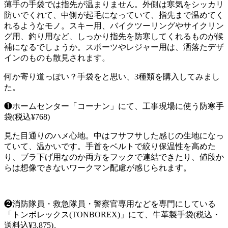
薄手の手袋では指先が温まりません。外側は寒気をシッカリ
防いでくれて、中側が起毛になっていて、指先まで温めてく
れるようなモノ。スキー用、バイクツーリングやサイクリン
グ用、釣り用など、しっかり指先を防寒してくれるものが候
補になるでしょうか。スポーツやレジャー用は、洒落たデザ
インのものも散見されます。
何か寄り道っぽい？手袋をと思い、3種類を購入してみまし
た。
❶ホームセンター「コーナン」にて、工事現場に使う防寒手
袋(税込¥768)
見た目通りのハメ心地。中はフサフサした感じの生地になっ
ていて、温かいです。手首をベルトで絞り保温性を高めた
り、ブラ下げ用なのか両方をフックで連結できたり、値段か
らは想像できないワークマン配慮が感じられます。
❷消防隊員・救急隊員・警察官専用などを専門にしている
「トンボレックス(TONBOREX)」にて、牛革製手袋(税込・
送料込¥3,875)。