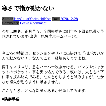
寒さで指が動かない
Author
JazzGuitarYorimichiNote
Date
2020-12-28
Comments:
Leave a comment
今年は寒冬。正月早々、全国軒並みに例年を下回る気温が予
想されています(出典：気象庁ホームページ)。
今ごろの時節は、セッションやリハに出掛けて「指がカジか
んで動かない！」なんてこと、経験ありますよね。
両手をスリスリ、息をハーハー吹きかける。パンツやジャケ
ットのポケットに掌を突っ込んでみる。或いは、太ももの下
に掌を挟み込んでみる。なんとかしようと試みますが、なか
なか指先が思うように動きません。
こんなとき、どんな対策があるか列挙してみます。
■防寒手袋