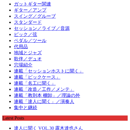
ガットギター関連
ギター／アンプ
スイング／グルーブ
スタンダード
セッション／ライブ／音源
ピック／弦
ペダル／ツール
代用品
地域とジャズ
歌伴／デュオ
穴場紹介
連載「セッションホストに聞く」
連載「ピックケース」
連載「名工に聞く」
連載「改造／工作／メンテ」
連載「教則本 棚卸」／理論の外
連載「達人に聞く」／演奏人
集中と継続
Latest Posts
達人に聞く VOL.30 露木達也さん