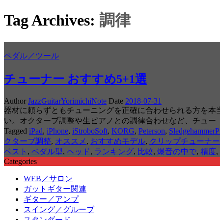
Tag Archives:
調律
ペダル／ツール
チューナー おすすめ5+1選
Author
JazzGuitarYorimichiNote
Date
2018-07-31
器材に頼らずともチューニングを正確に合わせられる方を本
い。オクターブ調整や生ピアノとの調律合わせなど、チュー
Tagged
iPad
,
iPhone
,
iStroboSoft
,
KORG
,
Peterson
,
SledgehammerP
クターブ調整
,
オススメ
,
おすすめモデル
,
クリップチューナー
ベスト
,
ペダル型
,
ヘッド
,
ランキング
,
比較
,
爆音の中で
,
精度
,
Categories
WEB／サロン
ガットギター関連
ギター／アンプ
スイング／グルーブ
スタンダード