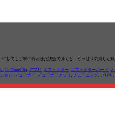
れにしても丁寧に合わせた状態で弾くと、やっぱり気持ちが良
nic
,
UniTuneClip
,
アプリ
,
エフェクター
,
エフェクターボード
,
オ
ション
,
チューナー
,
チューナーアプリ
,
チューニング
,
プロも
,