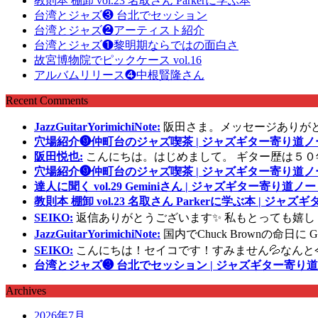
教則本 棚卸 vol.23 名取さん Parkerに学ぶ本
台湾とジャズ❸ 台北でセッション
台湾とジャズ❷アーティスト紹介
台湾とジャズ❶黎明期ならではの面白さ
故宮博物院でピックケース vol.16
アルバムリリース❹中根賢隆さん
Recent Comments
JazzGuitarYorimichiNote:
阪田さま。メッセージありが
穴場紹介❾仲町台のジャズ喫茶 | ジャズギター寄り道ノ
阪田悦也:
こんにちは。はじめまして。 ギター歴は５０
穴場紹介❾仲町台のジャズ喫茶 | ジャズギター寄り道ノ
達人に聞く vol.29 Geminiさん | ジャズギター寄り道ノー
教則本 棚卸 vol.23 名取さん Parkerに学ぶ本 | ジャ
SEIKO:
返信ありがとうございます✨ 私もとっても嬉し
JazzGuitarYorimichiNote:
国内でChuck Brownの命日
SEIKO:
こんにちは！セイコです！すみません💦なんと
台湾とジャズ❸ 台北でセッション | ジャズギター寄り道
Archives
2026年7月