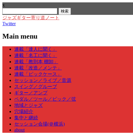
x
検
索:
ジャズギター寄り道ノート
Twitter
Main menu
Skip
連載「達人に聞く」
to
連載「名工に聞く」
content
連載「教則本 棚卸」
連載「改造／メンテ」
連載「ピックケース」
セッション／ライブ／音源
スイング／グルーブ
ギター／アンプ
ペダル／ツール／ピック／弦
地域とジャズ
穴場紹介
集中と継続
セッション会場(＠横浜)
about