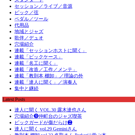
セッション／ライブ／音源
ピック／弦
ペダル／ツール
代用品
地域とジャズ
歌伴／デュオ
穴場紹介
連載「セッションホストに聞く」
連載「ピックケース」
連載「名工に聞く」
連載「改造／工作／メンテ」
連載「教則本 棚卸」／理論の外
連載「達人に聞く」／演奏人
集中と継続
Latest Posts
達人に聞く VOL.30 露木達也さん
穴場紹介❾仲町台のジャズ喫茶
ピックガードが傷だらけ❷
達人に聞く vol.29 Geminiさん