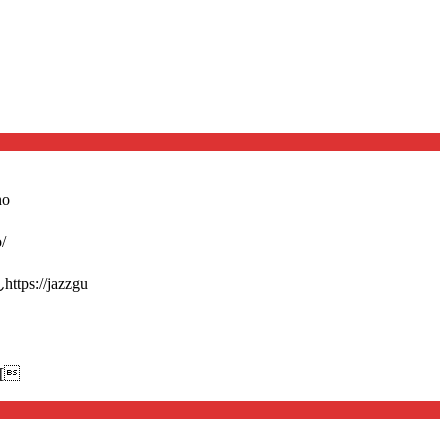
o
/
://jazzgu
[