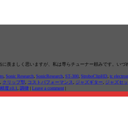
当に羨ましく思いますが、私は専らチューナー頼みです。いづ
ro
,
Sonic Research
,
SonicResearch
,
ST-300
,
StroboClipHD
,
tc electro
,
クリップ型
,
コストパフォーマンス
,
ジャズギター
,
ジャズセッ
精度±0.1
,
調律
|
Leave a comment
|