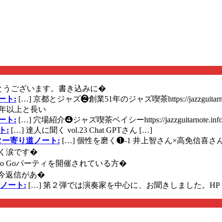
とうございます。書き込みに�
ート:
[…] 京都とジャズ❷創業51年のジャズ喫茶https://jazzguitarn
年以上と長い
ート:
[…] 穴場紹介❹ジャズ喫茶ベイシーhttps://jazzguitarnote.info
ト:
[…] 達人に聞く vol.23 Chat GPTさん […]
ズギター寄り道ノート:
[…] 個性を磨く❶-1 井上智さん×高免信喜さんhttps
く涙です�
に Go Goパーティを開催されている方�
今返信があ�
ノート:
[…] 第２弾では演奏家を中心に、お聞きしました。HP 