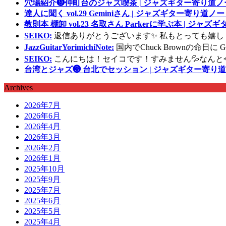
穴場紹介❾仲町台のジャズ喫茶 | ジャズギター寄り道ノ
達人に聞く vol.29 Geminiさん | ジャズギター寄り道ノー
教則本 棚卸 vol.23 名取さん Parkerに学ぶ本 | ジャ
SEIKO:
返信ありがとうございます✨ 私もとっても嬉し
JazzGuitarYorimichiNote:
国内でChuck Brownの命日
SEIKO:
こんにちは！セイコです！すみません💦なんと
台湾とジャズ❸ 台北でセッション | ジャズギター寄り道
Archives
2026年7月
2026年6月
2026年4月
2026年3月
2026年2月
2026年1月
2025年10月
2025年9月
2025年7月
2025年6月
2025年5月
2025年4月