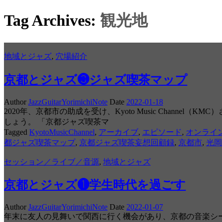
Tag Archives:
観光地
地域とジャズ
,
穴場紹介
京都とジャズ❸ジャズ喫茶マップ
Author
JazzGuitarYorimichiNote
Date
2022-01-18
2020年、京都市の助成を受け、Kyoto Music Chan
しょう。 「京都ジャズ喫茶マ
Tagged
KyotoMusicChannel
,
アーカイブ
,
エピソード
,
オンライ
都ジャズ喫茶マップ
,
京都ジャズ喫茶妄想回顧録
,
京都市
,
光岡
セッション／ライブ／音源
,
地域とジャズ
京都とジャズ❶学生時代を過ごす
Author
JazzGuitarYorimichiNote
Date
2022-01-07
年末に友人の見舞いで関西に行く機会があり、京都の音楽シ