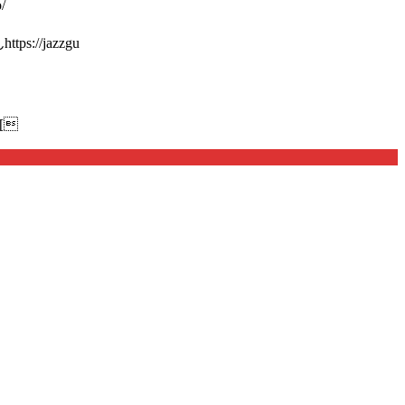
/
://jazzgu
[