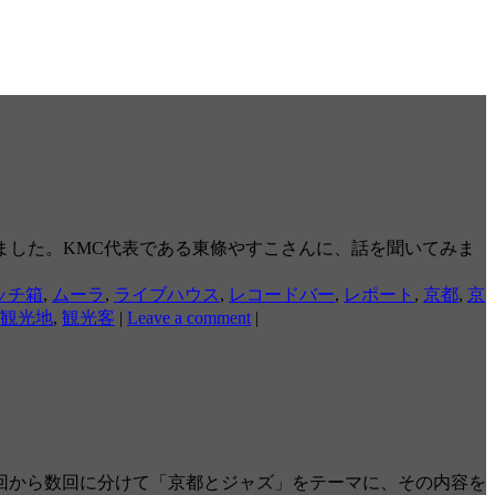
とめられました。KMC代表である東條やすこさんに、話を聞いてみま
ッチ箱
,
ムーラ
,
ライブハウス
,
レコードバー
,
レポート
,
京都
,
京
観光地
,
観光客
|
Leave a comment
|
回から数回に分けて「京都とジャズ」をテーマに、その内容を