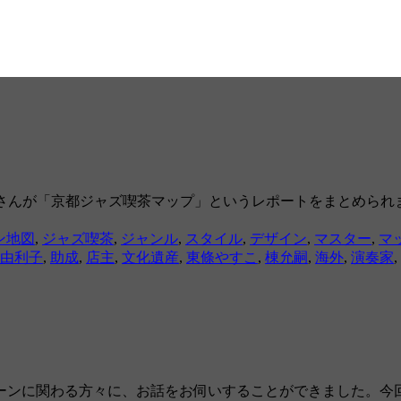
nel（KMC）さんが「京都ジャズ喫茶マップ」というレポートをま
ン地図
,
ジャズ喫茶
,
ジャンル
,
スタイル
,
デザイン
,
マスター
,
マ
由利子
,
助成
,
店主
,
文化遺産
,
東條やすこ
,
棟允嗣
,
海外
,
演奏家
,
ーンに関わる方々に、お話をお伺いすることができました。今