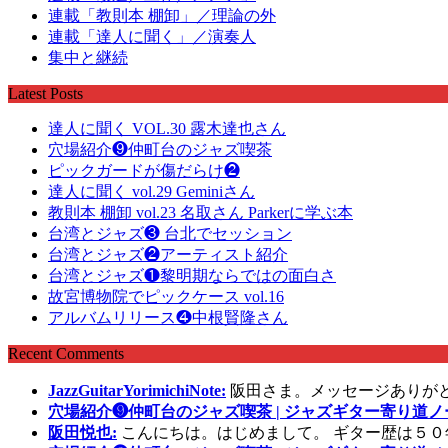
連載「教則本 棚卸」／理論の外
連載「達人に聞く」／演奏人
集中と継続
Latest Posts
達人に聞く VOL.30 露木達也さん
穴場紹介❾仲町台のジャズ喫茶
ピックガードが傷だらけ❷
達人に聞く vol.29 Geminiさん
教則本 棚卸 vol.23 名取さん Parkerに学ぶ本
台湾とジャズ❸ 台北でセッション
台湾とジャズ❷アーティスト紹介
台湾とジャズ❶黎明期ならではの面白さ
故宮博物院でピックケース vol.16
アルバムリリース❹中根賢隆さん
Recent Comments
JazzGuitarYorimichiNote:
阪田さま。メッセージありが
穴場紹介❾仲町台のジャズ喫茶 | ジャズギター寄り道ノ
阪田悦也:
こんにちは。はじめまして。 ギター歴は５０