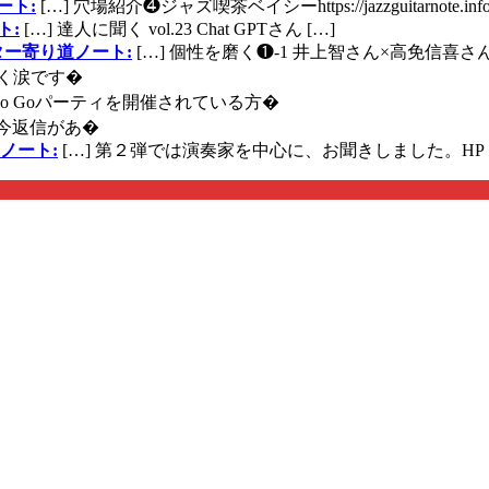
ート:
[…] 穴場紹介❹ジャズ喫茶ベイシーhttps://jazzguitarnote.info
ト:
[…] 達人に聞く vol.23 Chat GPTさん […]
ズギター寄り道ノート:
[…] 個性を磨く❶-1 井上智さん×高免信喜さんhttps
く涙です�
に Go Goパーティを開催されている方�
今返信があ�
ノート:
[…] 第２弾では演奏家を中心に、お聞きしました。HP 