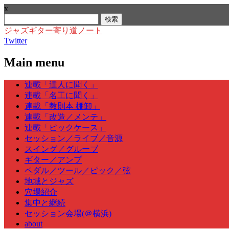
x
検
索:
ジャズギター寄り道ノート
Twitter
Main menu
Skip
連載「達人に聞く」
to
連載「名工に聞く」
content
連載「教則本 棚卸」
連載「改造／メンテ」
連載「ピックケース」
セッション／ライブ／音源
スイング／グルーブ
ギター／アンプ
ペダル／ツール／ピック／弦
地域とジャズ
穴場紹介
集中と継続
セッション会場(＠横浜)
about