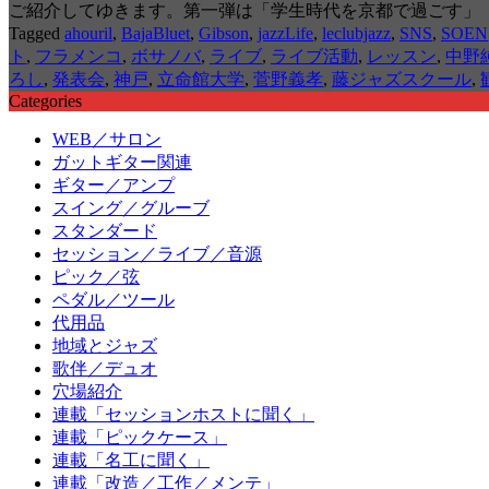
ご紹介してゆきます。第一弾は「学生時代を京都で過ごす」
Tagged
ahouril
,
BajaBluet
,
Gibson
,
jazzLife
,
leclubjazz
,
SNS
,
SOEN
ト
,
フラメンコ
,
ボサノバ
,
ライブ
,
ライブ活動
,
レッスン
,
中野
ろし
,
発表会
,
神戸
,
立命館大学
,
菅野義孝
,
藤ジャズスクール
,
Categories
WEB／サロン
ガットギター関連
ギター／アンプ
スイング／グルーブ
スタンダード
セッション／ライブ／音源
ピック／弦
ペダル／ツール
代用品
地域とジャズ
歌伴／デュオ
穴場紹介
連載「セッションホストに聞く」
連載「ピックケース」
連載「名工に聞く」
連載「改造／工作／メンテ」