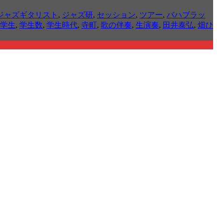
ジャズギタリスト
,
ジャズ研
,
セッション
,
ツアー
,
バハブラッ
学生
,
学生数
,
学生時代
,
寺町
,
歌の伴奏
,
生演奏
,
田井泰弘
,
畑ひ