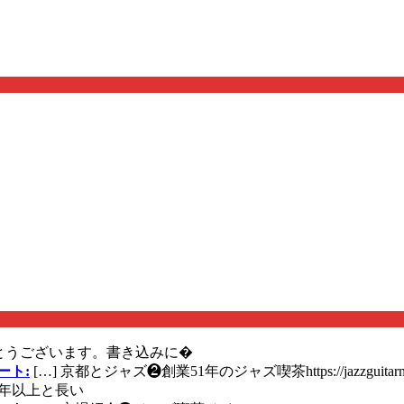
とうございます。書き込みに�
ート:
[…] 京都とジャズ❷創業51年のジャズ喫茶https://jazzguitarn
年以上と長い