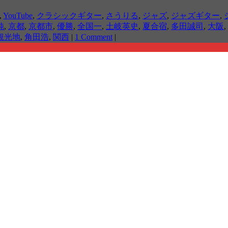
,
YouTube
,
クラシックギター
,
さうりる
,
ジャズ
,
ジャズギター
,
純
,
京都
,
京都市
,
優勝
,
全国一
,
土岐英史
,
夏合宿
,
多田誠司
,
大阪
,
観光地
,
角田浩
,
関西
|
1 Comment
|