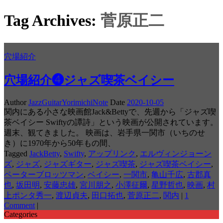
Tag Archives:
菅原正二
穴場紹介
穴場紹介❹ジャズ喫茶ベイシー
Author
JazzGuitarYorimichiNote
Date
2020-10-05
関内にある小さな映画館Jack&Bettyで、先週から「ジャズ喫
茶ベイシー Swiftyの譚詩」という映画が公開されています。
週末、観てきました。 映画は、岩手県一関市（いちのせ
き）に1970年から50年もの間、
Tagged
JackBetty
,
Swifty
,
アップリンク
,
エルヴィンジョーン
ズ
,
ジャズ
,
ジャズギター
,
ジャズ喫茶
,
ジャズ喫茶ベイシー
,
ペーターブロッツマン
,
ベイシー
,
一関市
,
亀山千広
,
古郡真
也
,
坂田明
,
安藤忠雄
,
宮川朋之
,
小澤征爾
,
星野哲也
,
映画
,
村
上ポンタ秀一
,
渡辺貞夫
,
田口拓也
,
菅原正二
,
関内
|
1
Comment
|
Categories