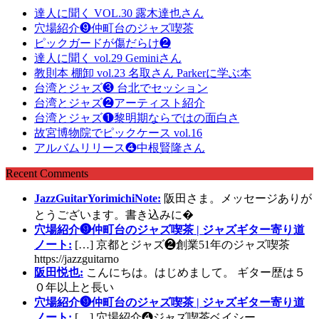
達人に聞く VOL.30 露木達也さん
穴場紹介❾仲町台のジャズ喫茶
ピックガードが傷だらけ❷
達人に聞く vol.29 Geminiさん
教則本 棚卸 vol.23 名取さん Parkerに学ぶ本
台湾とジャズ❸ 台北でセッション
台湾とジャズ❷アーティスト紹介
台湾とジャズ❶黎明期ならではの面白さ
故宮博物院でピックケース vol.16
アルバムリリース❹中根賢隆さん
Recent Comments
JazzGuitarYorimichiNote:
阪田さま。メッセージありが
とうございます。書き込みに�
穴場紹介❾仲町台のジャズ喫茶 | ジャズギター寄り道
ノート:
[…] 京都とジャズ❷創業51年のジャズ喫茶
https://jazzguitarno
阪田悦也:
こんにちは。はじめまして。 ギター歴は５
０年以上と長い
穴場紹介❾仲町台のジャズ喫茶 | ジャズギター寄り道
ノート:
[…] 穴場紹介❹ジャズ喫茶ベイシー