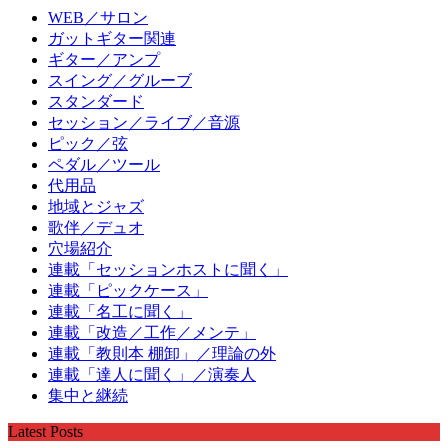
WEB／サロン
ガットギター関連
ギター／アンプ
スイング／グルーブ
スタンダード
セッション／ライブ／音源
ピック／弦
ペダル／ツール
代用品
地域とジャズ
歌伴／デュオ
穴場紹介
連載「セッションホストに聞く」
連載「ピックケース」
連載「名工に聞く」
連載「改造／工作／メンテ」
連載「教則本 棚卸」／理論の外
連載「達人に聞く」／演奏人
集中と継続
Latest Posts