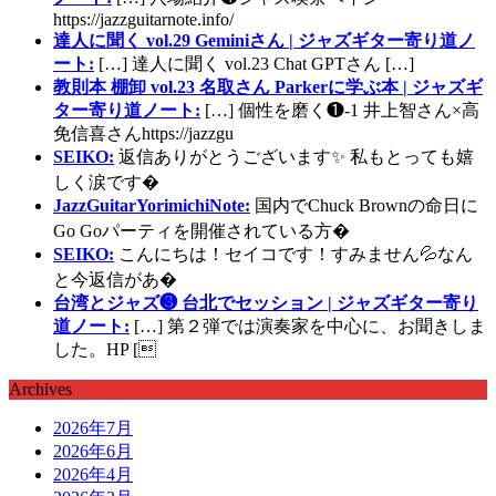
https://jazzguitarnote.info/
達人に聞く vol.29 Geminiさん | ジャズギター寄り道ノ
ート:
[…] 達人に聞く vol.23 Chat GPTさん […]
教則本 棚卸 vol.23 名取さん Parkerに学ぶ本 | ジャズギ
ター寄り道ノート:
[…] 個性を磨く❶-1 井上智さん×高
免信喜さんhttps://jazzgu
SEIKO:
返信ありがとうございます✨ 私もとっても嬉
しく涙です�
JazzGuitarYorimichiNote:
国内でChuck Brownの命日に
Go Goパーティを開催されている方�
SEIKO:
こんにちは！セイコです！すみません💦なん
と今返信があ�
台湾とジャズ❸ 台北でセッション | ジャズギター寄り
道ノート:
[…] 第２弾では演奏家を中心に、お聞きしま
した。HP [
Archives
2026年7月
2026年6月
2026年4月