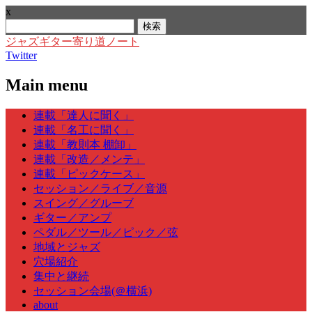
x
検
索:
ジャズギター寄り道ノート
Twitter
Main menu
Skip
連載「達人に聞く」
to
連載「名工に聞く」
content
連載「教則本 棚卸」
連載「改造／メンテ」
連載「ピックケース」
セッション／ライブ／音源
スイング／グルーブ
ギター／アンプ
ペダル／ツール／ピック／弦
地域とジャズ
穴場紹介
集中と継続
セッション会場(＠横浜)
about