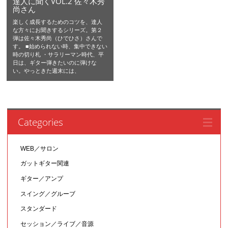
達人に聞くVOL.2 佐々木秀
尚さん
楽しく成長するためのコツを、達人
な方々にお聞きするシリーズ。第２
弾は佐々木秀尚（ひでひさ）さんで
す。 ■始められない時、集中できない
時の切り札 ・サラリーマン時代、平
日は、ギター弾きたいのに弾けな
い。やっときた週末には、
Categories
WEB／サロン
ガットギター関連
ギター／アンプ
スイング／グルーブ
スタンダード
セッション／ライブ／音源