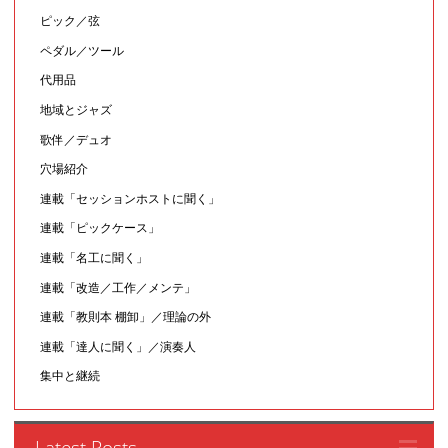
ピック／弦
ペダル／ツール
代用品
地域とジャズ
歌伴／デュオ
穴場紹介
連載「セッションホストに聞く」
連載「ピックケース」
連載「名工に聞く」
連載「改造／工作／メンテ」
連載「教則本 棚卸」／理論の外
連載「達人に聞く」／演奏人
集中と継続
Latest Posts