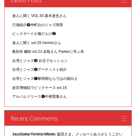
達人に聞く VOL.30 露木達也さん
穴場紹介❾仲町台のジャズ喫茶
ピックガードが傷だらけ❷
達人に聞く vol.29 Geminiさん
教則本 棚卸 vol.23 名取さん Parkerに学ぶ本
台湾とジャズ❸ 台北でセッション
台湾とジャズ❷アーティスト紹介
台湾とジャズ❶黎明期ならではの面白さ
故宮博物院でピックケース vol.16
アルバムリリース❹中根賢隆さん
Recent Comments
JazzGuitarYorimichiNote:
阪田さま。メッセージありがとうござい