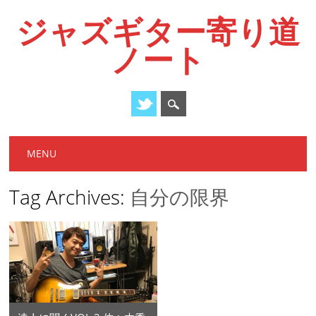
ジャズギター寄り道
ノート
Main menu
Skip
MENU
to
content
Tag Archives:
自分の限界