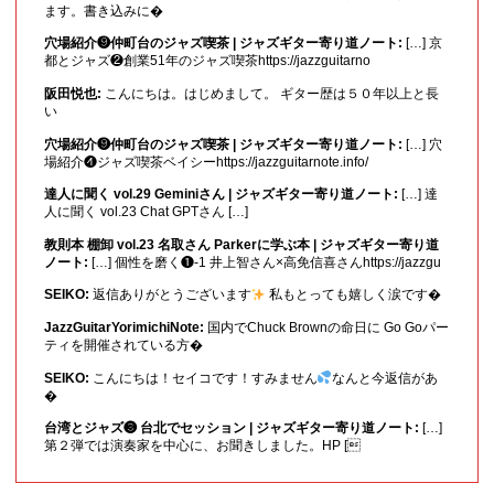
ます。書き込みに�
穴場紹介❾仲町台のジャズ喫茶 | ジャズギター寄り道ノート:
[…] 京
都とジャズ❷創業51年のジャズ喫茶https://jazzguitarno
阪田悦也:
こんにちは。はじめまして。 ギター歴は５０年以上と長
い
穴場紹介❾仲町台のジャズ喫茶 | ジャズギター寄り道ノート:
[…] 穴
場紹介❹ジャズ喫茶ベイシーhttps://jazzguitarnote.info/
達人に聞く vol.29 Geminiさん | ジャズギター寄り道ノート:
[…] 達
人に聞く vol.23 Chat GPTさん […]
教則本 棚卸 vol.23 名取さん Parkerに学ぶ本 | ジャズギター寄り道
ノート:
[…] 個性を磨く❶-1 井上智さん×高免信喜さんhttps://jazzgu
SEIKO:
返信ありがとうございます
私もとっても嬉しく涙です�
JazzGuitarYorimichiNote:
国内でChuck Brownの命日に Go Goパー
ティを開催されている方�
SEIKO:
こんにちは！セイコです！すみません
なんと今返信があ
�
台湾とジャズ❸ 台北でセッション | ジャズギター寄り道ノート:
[…]
第２弾では演奏家を中心に、お聞きしました。HP [