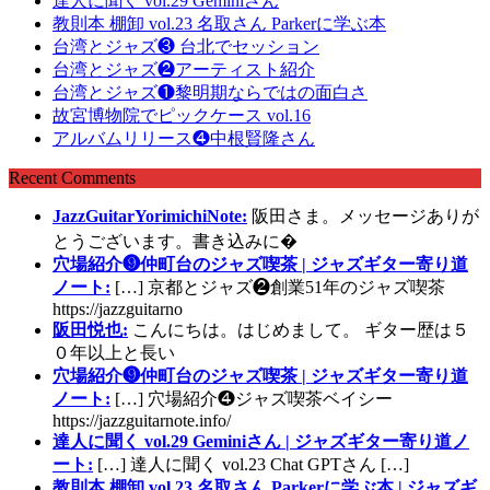
達人に聞く vol.29 Geminiさん
教則本 棚卸 vol.23 名取さん Parkerに学ぶ本
台湾とジャズ❸ 台北でセッション
台湾とジャズ❷アーティスト紹介
台湾とジャズ❶黎明期ならではの面白さ
故宮博物院でピックケース vol.16
アルバムリリース❹中根賢隆さん
Recent Comments
JazzGuitarYorimichiNote:
阪田さま。メッセージありが
とうございます。書き込みに�
穴場紹介❾仲町台のジャズ喫茶 | ジャズギター寄り道
ノート:
[…] 京都とジャズ❷創業51年のジャズ喫茶
https://jazzguitarno
阪田悦也:
こんにちは。はじめまして。 ギター歴は５
０年以上と長い
穴場紹介❾仲町台のジャズ喫茶 | ジャズギター寄り道
ノート:
[…] 穴場紹介❹ジャズ喫茶ベイシー
https://jazzguitarnote.info/
達人に聞く vol.29 Geminiさん | ジャズギター寄り道ノ
ート:
[…] 達人に聞く vol.23 Chat GPTさん […]
教則本 棚卸 vol.23 名取さん Parkerに学ぶ本 | ジャズギ