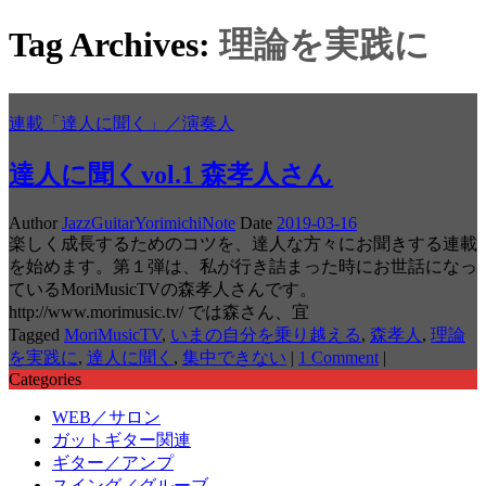
Tag Archives:
理論を実践に
連載「達人に聞く」／演奏人
達人に聞くvol.1 森孝人さん
Author
JazzGuitarYorimichiNote
Date
2019-03-16
楽しく成長するためのコツを、達人な方々にお聞きする連載
を始めます。第１弾は、私が行き詰まった時にお世話になっ
ているMoriMusicTVの森孝人さんです。
http://www.morimusic.tv/ では森さん、宜
Tagged
MoriMusicTV
,
いまの自分を乗り越える
,
森孝人
,
理論
を実践に
,
達人に聞く
,
集中できない
|
1 Comment
|
Categories
WEB／サロン
ガットギター関連
ギター／アンプ
スイング／グルーブ