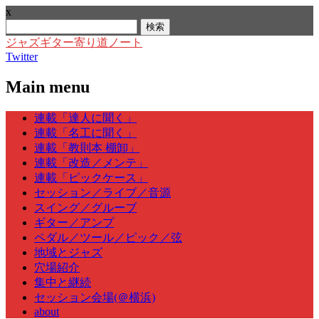
x
検
索:
ジャズギター寄り道ノート
Twitter
Main menu
Skip
連載「達人に聞く」
to
連載「名工に聞く」
content
連載「教則本 棚卸」
連載「改造／メンテ」
連載「ピックケース」
セッション／ライブ／音源
スイング／グルーブ
ギター／アンプ
ペダル／ツール／ピック／弦
地域とジャズ
穴場紹介
集中と継続
セッション会場(＠横浜)
about