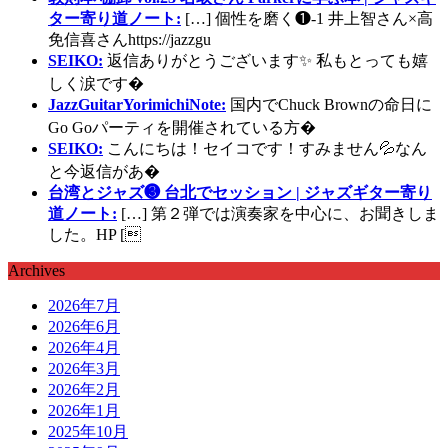
ター寄り道ノート:
[…] 個性を磨く❶-1 井上智さん×高
免信喜さんhttps://jazzgu
SEIKO:
返信ありがとうございます✨ 私もとっても嬉
しく涙です�
JazzGuitarYorimichiNote:
国内でChuck Brownの命日に
Go Goパーティを開催されている方�
SEIKO:
こんにちは！セイコです！すみません💦なん
と今返信があ�
台湾とジャズ❸ 台北でセッション | ジャズギター寄り
道ノート:
[…] 第２弾では演奏家を中心に、お聞きしま
した。HP [
Archives
2026年7月
2026年6月
2026年4月
2026年3月
2026年2月
2026年1月
2025年10月