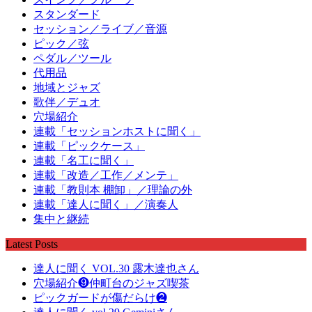
スタンダード
セッション／ライブ／音源
ピック／弦
ペダル／ツール
代用品
地域とジャズ
歌伴／デュオ
穴場紹介
連載「セッションホストに聞く」
連載「ピックケース」
連載「名工に聞く」
連載「改造／工作／メンテ」
連載「教則本 棚卸」／理論の外
連載「達人に聞く」／演奏人
集中と継続
Latest Posts
達人に聞く VOL.30 露木達也さん
穴場紹介❾仲町台のジャズ喫茶
ピックガードが傷だらけ❷