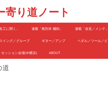
ー寄り道ノート
名工に聞く」
連載「教則本 棚卸」
連載「改造／メンテ
スイング／グルーブ
ギター／アンプ
ペダル／ツール／ピ
セッション会場(＠横浜)
ABOUT
の道