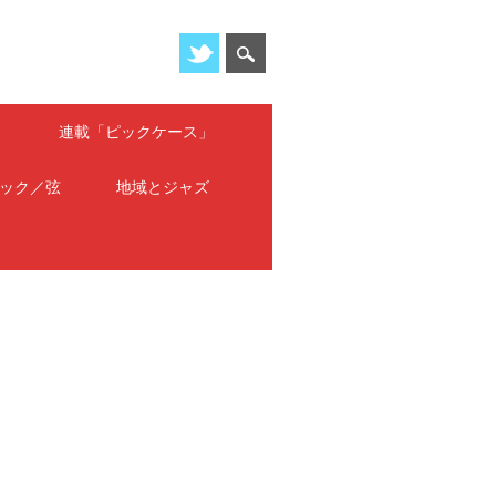
」
連載「ピックケース」
ック／弦
地域とジャズ