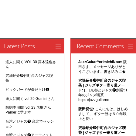
Latest Posts
Recent Comments
達人に聞く VOL.30 露木達也さ
JazzGuitarYorimichiNote:
阪
ん
田さま。メッセージありがと
うございます。書き込みに�
穴場紹介❾仲町台のジャズ喫
茶
穴場紹介❾仲町台のジャズ喫
茶 | ジャズギター寄り道ノー
ピックガードが傷だらけ❷
ト:
[…] 京都とジャズ❷創業51
年のジャズ喫茶
達人に聞く vol.29 Geminiさん
https://jazzguitarno
教則本 棚卸 vol.23 名取さん
阪田悦也:
こんにちは。はじめ
Parkerに学ぶ本
まして。 ギター歴は５０年以
上と長い
台湾とジャズ❸ 台北でセッシ
ョン
穴場紹介❾仲町台のジャズ喫
茶 | ジャズギター寄り道ノー
台湾とジャズ❷アーティスト