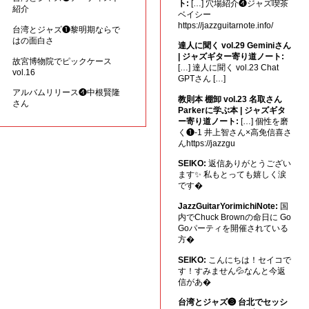
ト:
[…] 穴場紹介❹ジャズ喫茶
紹介
ベイシー
https://jazzguitarnote.info/
台湾とジャズ❶黎明期ならで
はの面白さ
達人に聞く vol.29 Geminiさん
| ジャズギター寄り道ノート:
故宮博物院でピックケース
[…] 達人に聞く vol.23 Chat
vol.16
GPTさん […]
アルバムリリース❹中根賢隆
教則本 棚卸 vol.23 名取さん
さん
Parkerに学ぶ本 | ジャズギタ
ー寄り道ノート:
[…] 個性を磨
く❶-1 井上智さん×高免信喜さ
んhttps://jazzgu
SEIKO:
返信ありがとうござい
ます✨ 私もとっても嬉しく涙
です�
JazzGuitarYorimichiNote:
国
内でChuck Brownの命日に Go
Goパーティを開催されている
方�
SEIKO:
こんにちは！セイコで
す！すみません💦なんと今返
信があ�
台湾とジャズ❸ 台北でセッシ