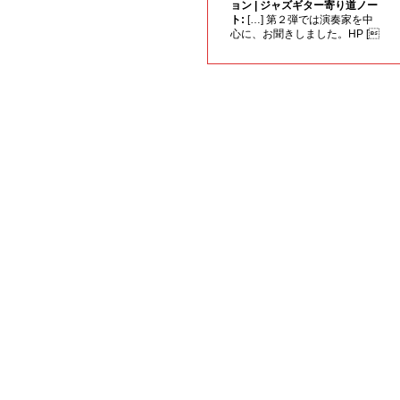
ョン | ジャズギター寄り道ノー
ト:
[…] 第２弾では演奏家を中
心に、お聞きしました。HP [