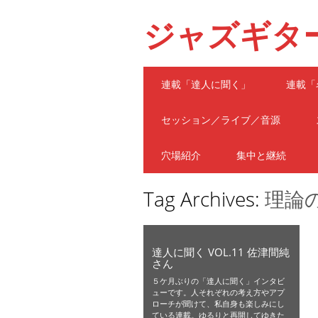
ジャズギタ
Main menu
Skip
連載「達人に聞く」
連載「
to
content
セッション／ライブ／音源
穴場紹介
集中と継続
Tag Archives:
理論
達人に聞く VOL.11 佐津間純
さん
５ケ月ぶりの「達人に聞く」インタビ
ューです。人それぞれの考え方やアプ
ローチが聞けて、私自身も楽しみにし
ている連載。ゆるりと再開してゆきた