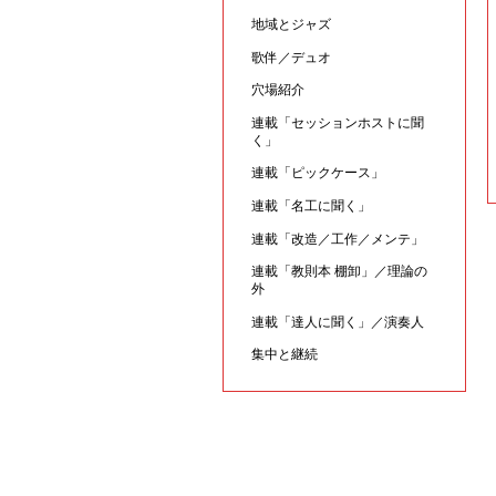
地域とジャズ
歌伴／デュオ
穴場紹介
連載「セッションホストに聞
く」
連載「ピックケース」
連載「名工に聞く」
連載「改造／工作／メンテ」
連載「教則本 棚卸」／理論の
外
連載「達人に聞く」／演奏人
集中と継続