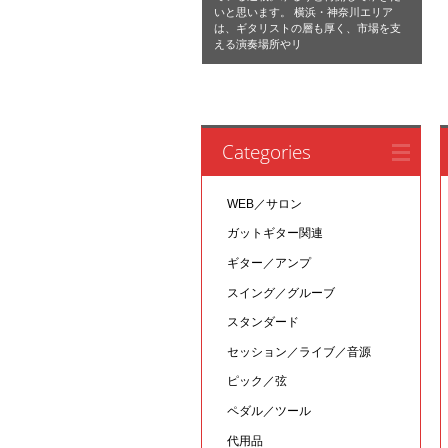
いと思います。 横浜・神奈川エリア
は、ギタリストの層も厚く、市場を支
える演奏場所やリ
Categories
WEB／サロン
ガットギター関連
ギター／アンプ
スイング／グルーブ
スタンダード
セッション／ライブ／音源
ピック／弦
ペダル／ツール
代用品