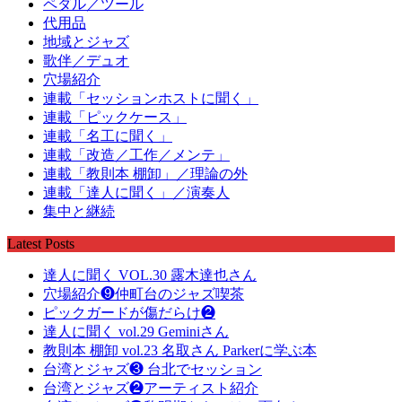
ペダル／ツール
代用品
地域とジャズ
歌伴／デュオ
穴場紹介
連載「セッションホストに聞く」
連載「ピックケース」
連載「名工に聞く」
連載「改造／工作／メンテ」
連載「教則本 棚卸」／理論の外
連載「達人に聞く」／演奏人
集中と継続
Latest Posts
達人に聞く VOL.30 露木達也さん
穴場紹介❾仲町台のジャズ喫茶
ピックガードが傷だらけ❷
達人に聞く vol.29 Geminiさん
教則本 棚卸 vol.23 名取さん Parkerに学ぶ本
台湾とジャズ❸ 台北でセッション
台湾とジャズ❷アーティスト紹介