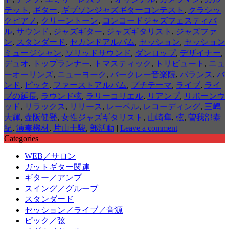
テット
,
ギター
,
ギブソンジャズギターコンテスト
,
クラシッ
クピアノ
,
クリーントーン
,
コンコードジャズフェスティバ
ル
,
サウンド
,
ジャズギター
,
ジャズギタリスト
,
ジャズファ
ン
,
スタンダード
,
セカンドアルバム
,
セッション
,
セッション
ミュージシャン
,
ソリッドサウンド
,
ダンロップ
,
デザイナー
,
デュオ
,
トップランナー
,
トマスティック
,
トリビュート
,
ニュ
ーオーリンズ
,
ニューヨーク
,
バークレー音楽院
,
バランス
,
バ
ンド
,
ピック
,
ファーストアルバム
,
プチテーマ
,
ライブ
,
ライ
ブの延長
,
ラウンド弦
,
ラリーコリエル
,
リアンプ
,
リボーンウ
ッド
,
リラックス
,
リリース
,
レーベル
,
レコーディング
,
三嶋
大輝
,
壷阪健登
,
女性ジャズギタリスト
,
山崎隼
,
弦
,
曽我部泰
紀
,
演奏機材
,
片山士駿
,
部活動
|
Leave a comment
|
Categories
WEB／サロン
ガットギター関連
ギター／アンプ
スイング／グルーブ
スタンダード
セッション／ライブ／音源
ピック／弦