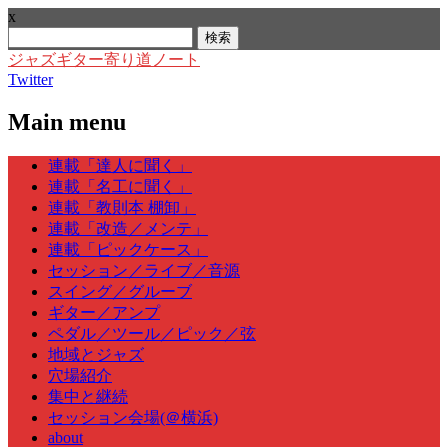
x
検
索:
ジャズギター寄り道ノート
Twitter
Main menu
Skip
連載「達人に聞く」
to
連載「名工に聞く」
content
連載「教則本 棚卸」
連載「改造／メンテ」
連載「ピックケース」
セッション／ライブ／音源
スイング／グルーブ
ギター／アンプ
ペダル／ツール／ピック／弦
地域とジャズ
穴場紹介
集中と継続
セッション会場(＠横浜)
about