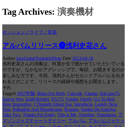
Tag Archives:
演奏機材
セッション／ライブ／音源
アルバムリリース❶浅利史花さん
Author
JazzGuitarYorimichiNote
Date
2023-04-18
浅利史花さんの演奏は、何度か生で聴かせていただいている
のですが、なかなかアグレッシブで、毎回、お聴きするのが
楽しみな方です。今回、浅利さんがセカンドアルバムを出さ
れるとのことで、リリースの経緯や感想をお聞きします。
それ
Tagged
1957年製
,
Blues For Herb
,
Catwalk
,
Champ
,
DaCapo75
,
East to Wes
,
EmilyRemler
,
ES175
,
Fender
,
Firefly
,
Go To Bed
,
How Insensitive
,
I Thought About You
,
Introducin
,
Lonely New
Year
,
Polkadots And Moonbeams
,
Routine
,
Samba De Ameijoa
,
Take Two
,
Thanks For Emily
,
This is Me
,
Together
,
Transitions
,
ア
マゾンジャズチャートデイリー
,
アルバム
,
アルバムジャケッ
ト
,
アンプ
,
エミリーレムラー
,
オリジナル
,
カメラマン
,
カル