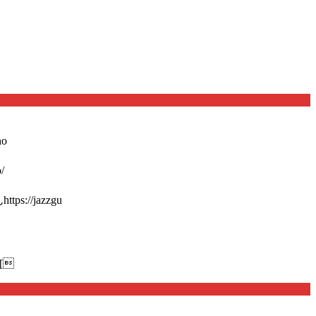
o
/
://jazzgu
[