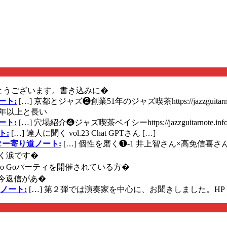
とうございます。書き込みに�
ート:
[…] 京都とジャズ❷創業51年のジャズ喫茶https://jazzguitarn
年以上と長い
ート:
[…] 穴場紹介❹ジャズ喫茶ベイシーhttps://jazzguitarnote.info
ト:
[…] 達人に聞く vol.23 Chat GPTさん […]
ズギター寄り道ノート:
[…] 個性を磨く❶-1 井上智さん×高免信喜さんhttps
く涙です�
に Go Goパーティを開催されている方�
今返信があ�
ノート:
[…] 第２弾では演奏家を中心に、お聞きしました。HP 