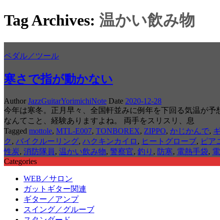
Tag Archives:
温かい飲み物
ペダル／ツール
寒さで指が動かない
Author
JazzGuitarYorimichiNote
Date
2020-12-28
今年は寒冬。正月早々、全国軒並みに例年を下回る気温が予想
なんてこと、経験ありますよね。 両手をスリスリ、息
Tagged
mottole
,
MTL-E007
,
TONBOREX
,
ZIPPO
,
かじかんで
,
ク
,
バイクルーリング
,
ハクキンカイロ
,
ヒートグローブ
,
ピア
性炭
,
消防隊員
,
温かい飲み物
,
警察官
,
釣り
,
防寒
,
電熱手袋
,
電
Categories
WEB／サロン
ガットギター関連
ギター／アンプ
スイング／グルーブ
スタンダード