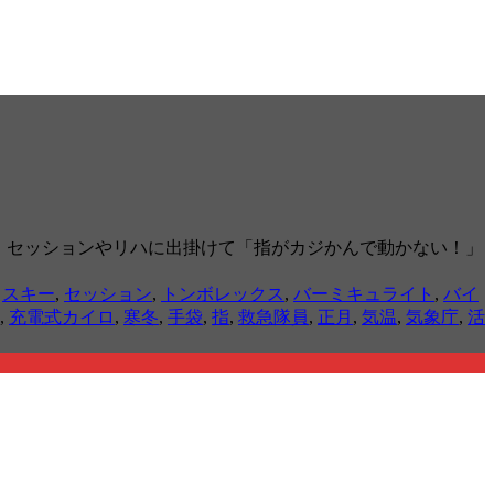
は、セッションやリハに出掛けて「指がカジかんで動かない！」
,
スキー
,
セッション
,
トンボレックス
,
バーミキュライト
,
バイ
,
充電式カイロ
,
寒冬
,
手袋
,
指
,
救急隊員
,
正月
,
気温
,
気象庁
,
活