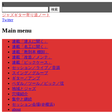
x
検
索:
ジャズギター寄り道ノート
Twitter
Main menu
Skip
連載「達人に聞く」
to
連載「名工に聞く」
content
連載「教則本 棚卸」
連載「改造／メンテ」
連載「ピックケース」
セッション／ライブ／音源
スイング／グルーブ
ギター／アンプ
ペダル／ツール／ピック／弦
地域とジャズ
穴場紹介
集中と継続
セッション会場(＠横浜)
about