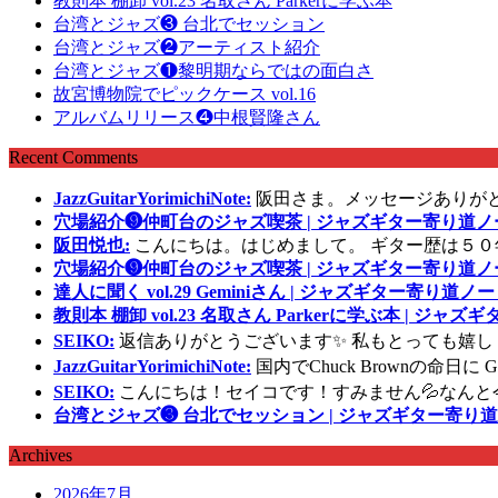
教則本 棚卸 vol.23 名取さん Parkerに学ぶ本
台湾とジャズ❸ 台北でセッション
台湾とジャズ❷アーティスト紹介
台湾とジャズ❶黎明期ならではの面白さ
故宮博物院でピックケース vol.16
アルバムリリース❹中根賢隆さん
Recent Comments
JazzGuitarYorimichiNote:
阪田さま。メッセージありが
穴場紹介❾仲町台のジャズ喫茶 | ジャズギター寄り道ノ
阪田悦也:
こんにちは。はじめまして。 ギター歴は５０
穴場紹介❾仲町台のジャズ喫茶 | ジャズギター寄り道ノ
達人に聞く vol.29 Geminiさん | ジャズギター寄り道ノー
教則本 棚卸 vol.23 名取さん Parkerに学ぶ本 | ジャ
SEIKO:
返信ありがとうございます✨ 私もとっても嬉し
JazzGuitarYorimichiNote:
国内でChuck Brownの命日
SEIKO:
こんにちは！セイコです！すみません💦なんと
台湾とジャズ❸ 台北でセッション | ジャズギター寄り道
Archives
2026年7月