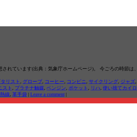
されています(出典：気象庁ホームページ)。 今ごろの時節
ギタリスト
,
グローブ
,
コーヒー
,
コンビニ
,
サイクリング
,
ジャズ
ニスト
,
プラチナ触媒
,
ベンジン
,
ポケット
,
リハ
,
使い捨てカイロ
熱線
,
革手袋
|
Leave a comment
|