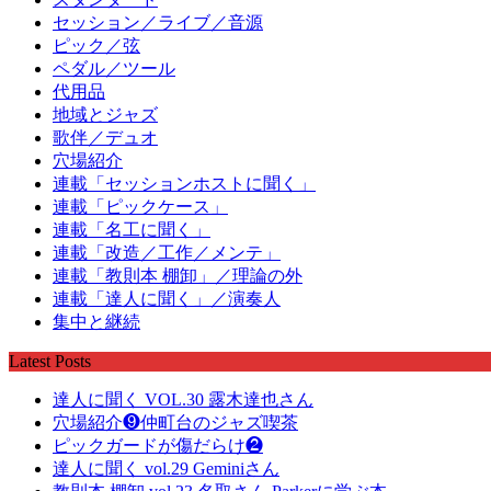
セッション／ライブ／音源
ピック／弦
ペダル／ツール
代用品
地域とジャズ
歌伴／デュオ
穴場紹介
連載「セッションホストに聞く」
連載「ピックケース」
連載「名工に聞く」
連載「改造／工作／メンテ」
連載「教則本 棚卸」／理論の外
連載「達人に聞く」／演奏人
集中と継続
Latest Posts
達人に聞く VOL.30 露木達也さん
穴場紹介❾仲町台のジャズ喫茶
ピックガードが傷だらけ❷
達人に聞く vol.29 Geminiさん