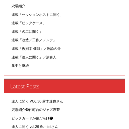
穴場紹介
連載「セッションホストに聞く」
連載「ピックケース」
連載「名工に聞く」
連載「改造／工作／メンテ」
連載「教則本 棚卸」／理論の外
連載「達人に聞く」／演奏人
集中と継続
Latest Posts
達人に聞く VOL.30 露木達也さん
穴場紹介❾仲町台のジャズ喫茶
ピックガードが傷だらけ❷
達人に聞く vol.29 Geminiさん