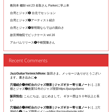
教則本 棚卸 vol.23 名取さん Parkerに学ぶ本
台湾とジャズ❸ 台北でセッション
台湾とジャズ❷アーティスト紹介
台湾とジャズ❶黎明期ならではの面白さ
故宮博物院でピックケース vol.16
アルバムリリース❹中根賢隆さん
Recent Comments
JazzGuitarYorimichiNote:
阪田さま。メッセージありがとうござい
ます。書き込みに�
穴場紹介❾仲町台のジャズ喫茶 | ジャズギター寄り道ノート:
[…] 京
都とジャズ❷創業51年のジャズ喫茶https://jazzguitarno
阪田悦也:
こんにちは。はじめまして。 ギター歴は５０年以上と長
い
穴場紹介❾仲町台のジャズ喫茶 | ジャズギター寄り道ノート:
[…] 穴
場紹介❹ジャズ喫茶ベイシーhttps://jazzguitarnote.info/