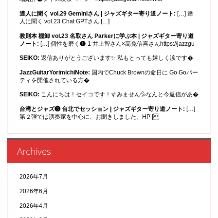
達人に聞く vol.29 Geminiさん | ジャズギター寄り道ノート:
[…] 達
人に聞く vol.23 Chat GPTさん […]
教則本 棚卸 vol.23 名取さん Parkerに学ぶ本 | ジャズギター寄り道
ノート:
[…] 個性を磨く❶-1 井上智さん×高免信喜さんhttps://jazzgu
SEIKO:
返信ありがとうございます✨ 私もとっても嬉しく涙です�
JazzGuitarYorimichiNote:
国内でChuck Brownの命日に Go Goパー
ティを開催されている方�
SEIKO:
こんにちは！セイコです！すみません💦なんと今返信があ�
台湾とジャズ❸ 台北でセッション | ジャズギター寄り道ノート:
[…]
第２弾では演奏家を中心に、お聞きしました。HP [
Archives
2026年7月
2026年6月
2026年4月