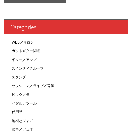
Categories
WEB／サロン
ガットギター関連
ギター／アンプ
スイング／グルーブ
スタンダード
セッション／ライブ／音源
ピック／弦
ペダル／ツール
代用品
地域とジャズ
歌伴／デュオ