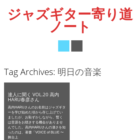
ジャズギター寄り道
ノート
Main menu
Skip
Tag Archives:
明日の音楽
to
content
達人に聞く VOL.20 高内
HARU春彦さん
高内HARUさんのお名前はジャズギタ
ーを学び始めた頃から存じ上げてい
ましたが、お恥ずかしながら、暫く
は音源をお聴きする機会がありませ
んでした。高内HARUさんの凄さを知
ったのは、著書「VOICE of BLUE 〜
舞台上