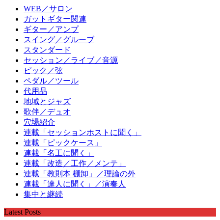
WEB／サロン
ガットギター関連
ギター／アンプ
スイング／グルーブ
スタンダード
セッション／ライブ／音源
ピック／弦
ペダル／ツール
代用品
地域とジャズ
歌伴／デュオ
穴場紹介
連載「セッションホストに聞く」
連載「ピックケース」
連載「名工に聞く」
連載「改造／工作／メンテ」
連載「教則本 棚卸」／理論の外
連載「達人に聞く」／演奏人
集中と継続
Latest Posts