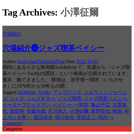
Tag Archives:
小澤征爾
穴場紹介
穴場紹介❹ジャズ喫茶ベイシー
Author
JazzGuitarYorimichiNote
Date
2020-10-05
関内にある小さな映画館Jack&Bettyで、先週から「ジャズ喫
茶ベイシー Swiftyの譚詩」という映画が公開されています。
週末、観てきました。 映画は、岩手県一関市（いちのせ
き）に1970年から50年もの間、
Tagged
JackBetty
,
Swifty
,
アップリンク
,
エルヴィンジョーン
ズ
,
ジャズ
,
ジャズギター
,
ジャズ喫茶
,
ジャズ喫茶ベイシー
,
ペーターブロッツマン
,
ベイシー
,
一関市
,
亀山千広
,
古郡真
也
,
坂田明
,
安藤忠雄
,
宮川朋之
,
小澤征爾
,
星野哲也
,
映画
,
村
上ポンタ秀一
,
渡辺貞夫
,
田口拓也
,
菅原正二
,
関内
|
1
Comment
|
Categories