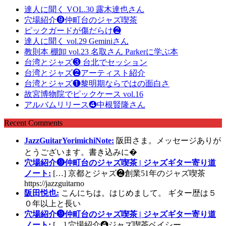
達人に聞く VOL.30 露木達也さん
穴場紹介❾仲町台のジャズ喫茶
ピックガードが傷だらけ❷
達人に聞く vol.29 Geminiさん
教則本 棚卸 vol.23 名取さん Parkerに学ぶ本
台湾とジャズ❸ 台北でセッション
台湾とジャズ❷アーティスト紹介
台湾とジャズ❶黎明期ならではの面白さ
故宮博物院でピックケース vol.16
アルバムリリース❹中根賢隆さん
Recent Comments
JazzGuitarYorimichiNote:
阪田さま。メッセージありが
とうございます。書き込みに�
穴場紹介❾仲町台のジャズ喫茶 | ジャズギター寄り道
ノート:
[…] 京都とジャズ❷創業51年のジャズ喫茶
https://jazzguitarno
阪田悦也:
こんにちは。はじめまして。 ギター歴は５
０年以上と長い
穴場紹介❾仲町台のジャズ喫茶 | ジャズギター寄り道
ノート:
[…] 穴場紹介❹ジャズ喫茶ベイシー