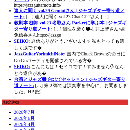
https://jazzguitarnote.info/
達人に聞く vol.29 Geminiさん | ジャズギター寄り道ノ
ート:
[…] 達人に聞く vol.23 Chat GPTさん […]
教則本 棚卸 vol.23 名取さん Parkerに学ぶ本 | ジャズギ
ター寄り道ノート:
[…] 個性を磨く❶-1 井上智さん×高
免信喜さんhttps://jazzgu
SEIKO:
返信ありがとうございます✨ 私もとっても嬉
しく涙です�
JazzGuitarYorimichiNote:
国内でChuck Brownの命日に
Go Goパーティを開催されている方�
SEIKO:
こんにちは！セイコです！すみません💦なん
と今返信があ�
台湾とジャズ❸ 台北でセッション | ジャズギター寄り
道ノート:
[…] 第２弾では演奏家を中心に、お聞きしま
した。HP [
Archives
2026年7月
2026年6月
2026年4月