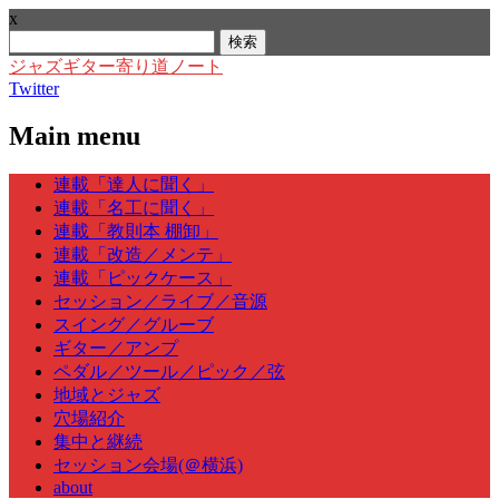
x
検
索:
ジャズギター寄り道ノート
Twitter
Main menu
Skip
連載「達人に聞く」
to
連載「名工に聞く」
content
連載「教則本 棚卸」
連載「改造／メンテ」
連載「ピックケース」
セッション／ライブ／音源
スイング／グルーブ
ギター／アンプ
ペダル／ツール／ピック／弦
地域とジャズ
穴場紹介
集中と継続
セッション会場(＠横浜)
about