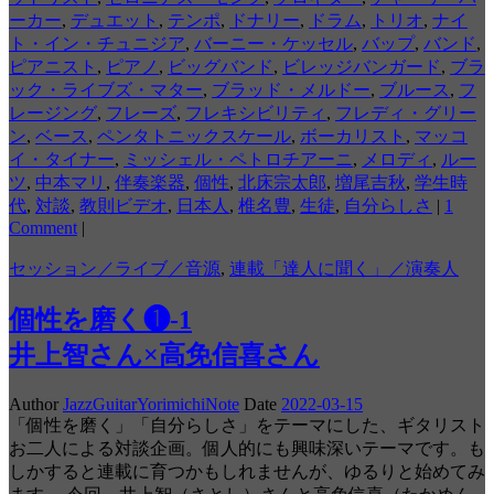
ーカー
,
デュエット
,
テンポ
,
ドナリー
,
ドラム
,
トリオ
,
ナイ
ト・イン・チュニジア
,
バーニー・ケッセル
,
バップ
,
バンド
,
ピアニスト
,
ピアノ
,
ビッグバンド
,
ビレッジバンガード
,
ブラ
ック・ライブズ・マター
,
ブラッド・メルドー
,
ブルース
,
フ
レージング
,
フレーズ
,
フレキシビリティ
,
フレディ・グリー
ン
,
ベース
,
ペンタトニックスケール
,
ボーカリスト
,
マッコ
イ・タイナー
,
ミッシェル・ペトロチアーニ
,
メロディ
,
ルー
ツ
,
中本マリ
,
伴奏楽器
,
個性
,
北床宗太郎
,
増尾吉秋
,
学生時
代
,
対談
,
教則ビデオ
,
日本人
,
椎名豊
,
生徒
,
自分らしさ
|
1
Comment
|
セッション／ライブ／音源
,
連載「達人に聞く」／演奏人
個性を磨く❶-1
井上智さん×高免信喜さん
Author
JazzGuitarYorimichiNote
Date
2022-03-15
「個性を磨く」「自分らしさ」をテーマにした、ギタリスト
お二人による対談企画。個人的にも興味深いテーマです。も
しかすると連載に育つかもしれませんが、ゆるりと始めてみ