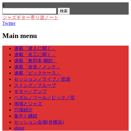
x
検
索:
ジャズギター寄り道ノート
Twitter
Main menu
Skip
連載「達人に聞く」
to
連載「名工に聞く」
content
連載「教則本 棚卸」
連載「改造／メンテ」
連載「ピックケース」
セッション／ライブ／音源
スイング／グルーブ
ギター／アンプ
ペダル／ツール／ピック／弦
地域とジャズ
穴場紹介
集中と継続
セッション会場(＠横浜)
about