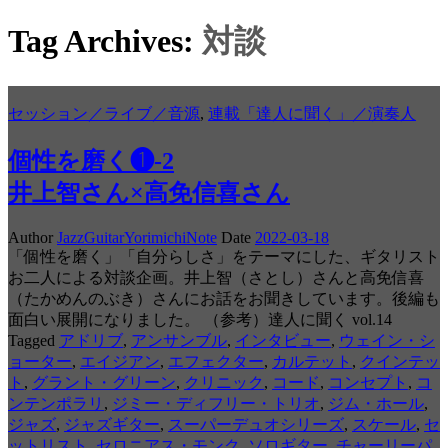
Tag Archives:
対談
セッション／ライブ／音源
,
連載「達人に聞く」／演奏人
個性を磨く❶-2
井上智さん×高免信喜さん
Author
JazzGuitarYorimichiNote
Date
2022-03-18
「個性を磨く」「自分らしさ」をテーマにした、ギタリスト
お二人による対談企画。井上智（さとし）さんと高免信喜
（たかめんのぶき）さんにお話をお聞きしています。後編も
面白い展開になりました。 （参考）達人に聞く vol.14
Tagged
アドリブ
,
アンサンブル
,
インタビュー
,
ウェイン・シ
ョーター
,
エイジアン
,
エフェクター
,
カルテット
,
クインテッ
ト
,
グラント・グリーン
,
クリニック
,
コード
,
コンセプト
,
コ
ンテンポラリ
,
ジミー・ディフリー・トリオ
,
ジム・ホール
,
ジャズ
,
ジャズギター
,
スーパーデュオシリーズ
,
スケール
,
セ
ットリスト
,
セロニアス・モンク
,
ソロギター
,
チャーリーパ