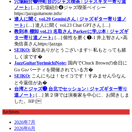
穴場紹介❾仲町台のジャズ喫茶 | ジャズギター寄り道
ノート:
[…] 穴場紹介❹ジャズ喫茶ベイシー
https://jazzguitarnote.info/
達人に聞く vol.29 Geminiさん | ジャズギター寄り道ノ
ート:
[…] 達人に聞く vol.23 Chat GPTさん […]
教則本 棚卸 vol.23 名取さん Parkerに学ぶ本 | ジャズギ
ター寄り道ノート:
[…] 個性を磨く❶-1 井上智さん×高
免信喜さんhttps://jazzgu
SEIKO:
返信ありがとうございます✨ 私もとっても嬉
しく涙です�
JazzGuitarYorimichiNote:
国内でChuck Brownの命日に
Go Goパーティを開催されている方�
SEIKO:
こんにちは！セイコです！すみません💦なん
と今返信があ�
台湾とジャズ❸ 台北でセッション | ジャズギター寄り
道ノート:
[…] 第２弾では演奏家を中心に、お聞きしま
した。HP [
Archives
2026年7月
2026年6月