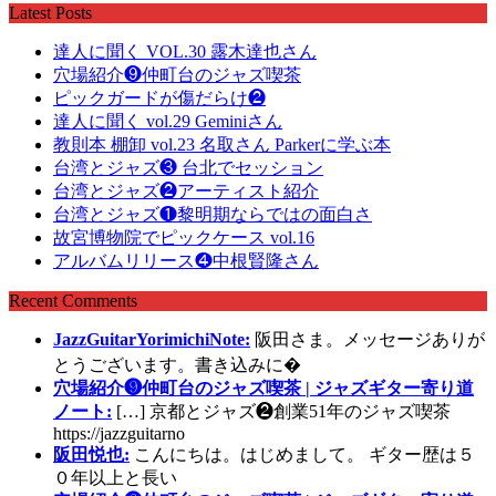
Latest Posts
達人に聞く VOL.30 露木達也さん
穴場紹介❾仲町台のジャズ喫茶
ピックガードが傷だらけ❷
達人に聞く vol.29 Geminiさん
教則本 棚卸 vol.23 名取さん Parkerに学ぶ本
台湾とジャズ❸ 台北でセッション
台湾とジャズ❷アーティスト紹介
台湾とジャズ❶黎明期ならではの面白さ
故宮博物院でピックケース vol.16
アルバムリリース❹中根賢隆さん
Recent Comments
JazzGuitarYorimichiNote:
阪田さま。メッセージありが
とうございます。書き込みに�
穴場紹介❾仲町台のジャズ喫茶 | ジャズギター寄り道
ノート:
[…] 京都とジャズ❷創業51年のジャズ喫茶
https://jazzguitarno
阪田悦也:
こんにちは。はじめまして。 ギター歴は５
０年以上と長い