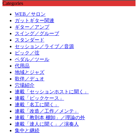
Categories
WEB／サロン
ガットギター関連
ギター／アンプ
スイング／グルーブ
スタンダード
セッション／ライブ／音源
ピック／弦
ペダル／ツール
代用品
地域とジャズ
歌伴／デュオ
穴場紹介
連載「セッションホストに聞く」
連載「ピックケース」
連載「名工に聞く」
連載「改造／工作／メンテ」
連載「教則本 棚卸」／理論の外
連載「達人に聞く」／演奏人
集中と継続