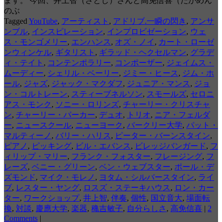
ます。 今回、井上智（さとし）さんと高免信喜（たかめん
のぶ
Tagged
YouTube
,
アーティスト
,
アドリブ.一瞬の閃き
,
アンサ
ンブル
,
インスピレーション
,
インプロビゼーション
,
ウェ
ス・モンゴメリー
,
エンハンス
,
オズ・ノイ
,
カート・ローゼ
ンウィンケル
,
ギタリスト
,
ギラッド・ヘクセルマン
,
グラデ
ィ・テイト
,
コンテンポラリー
,
コンポーザー
,
ジェイムス・
ムーディー
,
シェリル・ベーリー
,
ジミー・ヒース
,
ジム・ホ
ール
,
ジャズ
,
ジャック・マクダフ
,
ジュニア・マンス
,
ジョ
ン・コルトレーン
,
スティーブネルソン
,
スモールズ
,
セロニ
アス・モンク
,
ソニー・ロリンズ
,
チャーリー・クリスチャ
ン
,
チャーリー・パーカー
,
デュオ
,
トリオ
,
ニア・フェルダ
ー
,
ニュースクール
,
ニューヨーク
,
バークリー大学
,
パット・
マルティーノ
,
バリー・ハリス
,
ピーター・バーンスタイン
,
ピアノ
,
ピッキング
,
ビル・エバンス
,
ビレッジバンガード
,
フ
ィリップ・マリー
,
フランク・フォスター
,
フレージング
,
フ
レーズ
,
ベニー・グリーン
,
ベン・ウェブスター
,
ポール・デ
ズモンド
,
マイク・モレノ
,
ヨタム・シルバースタイン
,
ライ
ブ
,
レスター・ヤング
,
ロスズ・ステーキハウス
,
ロン・カー
ター
,
ワークショップ
,
井上智
,
伴奏
,
個性
,
国立音大
,
場面転
換
,
対談
,
慶應大学
,
楽器
,
穐吉敏子
,
自分らしさ
,
高免信喜
|
2
Comments
|