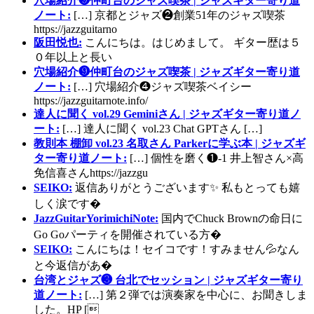
穴場紹介❾仲町台のジャズ喫茶 | ジャズギター寄り道
ノート:
[…] 京都とジャズ❷創業51年のジャズ喫茶
https://jazzguitarno
阪田悦也:
こんにちは。はじめまして。 ギター歴は５
０年以上と長い
穴場紹介❾仲町台のジャズ喫茶 | ジャズギター寄り道
ノート:
[…] 穴場紹介❹ジャズ喫茶ベイシー
https://jazzguitarnote.info/
達人に聞く vol.29 Geminiさん | ジャズギター寄り道ノ
ート:
[…] 達人に聞く vol.23 Chat GPTさん […]
教則本 棚卸 vol.23 名取さん Parkerに学ぶ本 | ジャズギ
ター寄り道ノート:
[…] 個性を磨く❶-1 井上智さん×高
免信喜さんhttps://jazzgu
SEIKO:
返信ありがとうございます✨ 私もとっても嬉
しく涙です�
JazzGuitarYorimichiNote:
国内でChuck Brownの命日に
Go Goパーティを開催されている方�
SEIKO:
こんにちは！セイコです！すみません💦なん
と今返信があ�
台湾とジャズ❸ 台北でセッション | ジャズギター寄り
道ノート:
[…] 第２弾では演奏家を中心に、お聞きしま
した。HP [