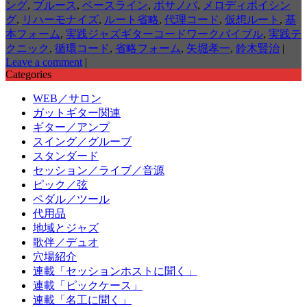
ング
,
ブルース
,
ベースライン
,
ボサノバ
,
メロディボイシン
グ
,
リハーモナイズ
,
ルート省略
,
代理コード
,
仮想ルート
,
基
本フォーム
,
実践ジャズギターコードワークバイブル
,
実践テ
クニック
,
循環コード
,
省略フォーム
,
矢堀孝一
,
鈴木賢治
|
Leave a comment
|
Categories
WEB／サロン
ガットギター関連
ギター／アンプ
スイング／グルーブ
スタンダード
セッション／ライブ／音源
ピック／弦
ペダル／ツール
代用品
地域とジャズ
歌伴／デュオ
穴場紹介
連載「セッションホストに聞く」
連載「ピックケース」
連載「名工に聞く」