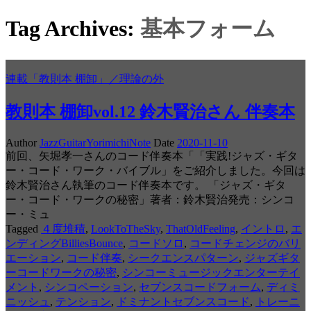
Tag Archives:
基本フォーム
連載「教則本 棚卸」／理論の外
教則本 棚卸vol.12 鈴木賢治さん 伴奏本
Author
JazzGuitarYorimichiNote
Date
2020-11-10
前回、矢堀孝一さんのコード伴奏本「「実践!ジャズ・ギタ
ー・コード・ワーク・バイブル」をご紹介しました。今回は
鈴木賢治さん執筆のコード伴奏本です。 「ジャズ・ギタ
ー・コード・ワークの秘密」著者：鈴木賢治発売：シンコ
ー・ミュ
Tagged
４度堆積
,
LookToTheSky
,
ThatOldFeeling
,
イントロ
,
エ
ンディングBilliesBounce
,
コードソロ
,
コードチェンジのバリ
エーション
,
コード伴奏
,
シークエンスパターン
,
ジャズギタ
ーコードワークの秘密
,
シンコーミュージックエンターテイ
メント
,
シンコペーション
,
セブンスコードフォーム
,
ディミ
ニッシュ
,
テンション
,
ドミナントセブンスコード
,
トレーニ