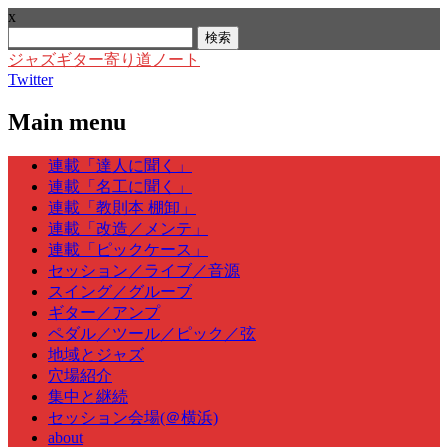
x
検
索:
ジャズギター寄り道ノート
Twitter
Main menu
Skip
連載「達人に聞く」
to
連載「名工に聞く」
content
連載「教則本 棚卸」
連載「改造／メンテ」
連載「ピックケース」
セッション／ライブ／音源
スイング／グルーブ
ギター／アンプ
ペダル／ツール／ピック／弦
地域とジャズ
穴場紹介
集中と継続
セッション会場(＠横浜)
about