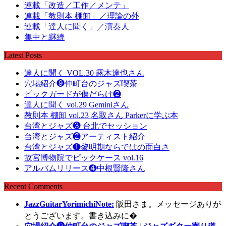
連載「改造／工作／メンテ」
連載「教則本 棚卸」／理論の外
連載「達人に聞く」／演奏人
集中と継続
Latest Posts
達人に聞く VOL.30 露木達也さん
穴場紹介❾仲町台のジャズ喫茶
ピックガードが傷だらけ❷
達人に聞く vol.29 Geminiさん
教則本 棚卸 vol.23 名取さん Parkerに学ぶ本
台湾とジャズ❸ 台北でセッション
台湾とジャズ❷アーティスト紹介
台湾とジャズ❶黎明期ならではの面白さ
故宮博物院でピックケース vol.16
アルバムリリース❹中根賢隆さん
Recent Comments
JazzGuitarYorimichiNote:
阪田さま。メッセージありが
とうございます。書き込みに�