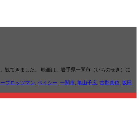
。週末、観てきました。 映画は、岩手県一関市（いちのせき）に
ターブロッツマン
,
ベイシー
,
一関市
,
亀山千広
,
古郡真也
,
坂田