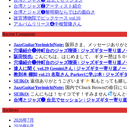
台湾とジャズ❸ 台北でセッション
台湾とジャズ❷アーティスト紹介
台湾とジャズ❶黎明期ならではの面白さ
故宮博物院でピックケース vol.16
アルバムリリース❹中根賢隆さん
Recent Comments
JazzGuitarYorimichiNote:
阪田さま。メッセージありが
穴場紹介❾仲町台のジャズ喫茶 | ジャズギター寄り道ノ
阪田悦也:
こんにちは。はじめまして。 ギター歴は５０
穴場紹介❾仲町台のジャズ喫茶 | ジャズギター寄り道ノ
達人に聞く vol.29 Geminiさん | ジャズギター寄り道ノー
教則本 棚卸 vol.23 名取さん Parkerに学ぶ本 | ジャ
SEIKO:
返信ありがとうございます
私もとっても嬉し
JazzGuitarYorimichiNote:
国内でChuck Brownの命日
SEIKO:
こんにちは！セイコです！すみません
なんと
台湾とジャズ❸ 台北でセッション | ジャズギター寄り道
Archives
2026年7月
2026年6月