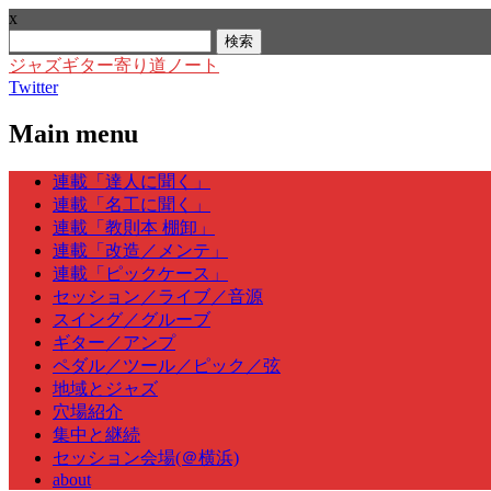
x
検
索:
ジャズギター寄り道ノート
Twitter
Main menu
Skip
連載「達人に聞く」
to
連載「名工に聞く」
content
連載「教則本 棚卸」
連載「改造／メンテ」
連載「ピックケース」
セッション／ライブ／音源
スイング／グルーブ
ギター／アンプ
ペダル／ツール／ピック／弦
地域とジャズ
穴場紹介
集中と継続
セッション会場(＠横浜)
about