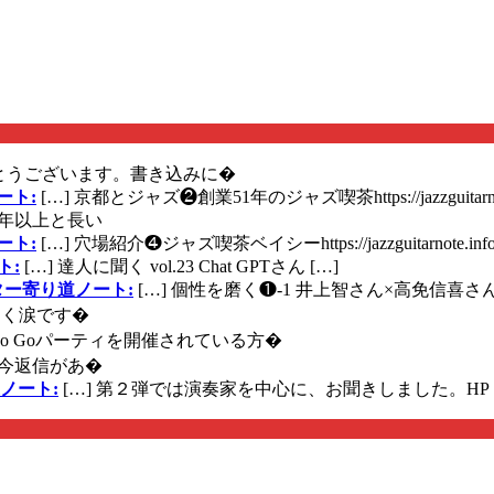
とうございます。書き込みに�
ート:
[…] 京都とジャズ❷創業51年のジャズ喫茶https://jazzguitarn
年以上と長い
ート:
[…] 穴場紹介❹ジャズ喫茶ベイシーhttps://jazzguitarnote.info
ト:
[…] 達人に聞く vol.23 Chat GPTさん […]
ズギター寄り道ノート:
[…] 個性を磨く❶-1 井上智さん×高免信喜さんhttps
く涙です�
に Go Goパーティを開催されている方�
今返信があ�
ノート:
[…] 第２弾では演奏家を中心に、お聞きしました。HP 