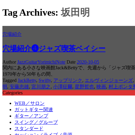
Tag Archives:
坂田明
穴場紹介
穴場紹介❹ジャズ喫茶ベイシー
Author
JazzGuitarYorimichiNote
Date
2020-10-05
関内にある小さな映画館Jack&Bettyで、先週から「ジャ
1970年から50年もの間、
Tagged
JackBetty
,
Swifty
,
アップリンク
,
エルヴィンジョーンズ
明
,
安藤忠雄
,
宮川朋之
,
小澤征爾
,
星野哲也
,
映画
,
村上ポンタ
Categories
WEB／サロン
ガットギター関連
ギター／アンプ
スイング／グルーブ
スタンダード
セッション／ライブ／音源