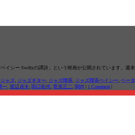
ズ喫茶ベイシー Swiftyの譚詩」という映画が公開されています
,
ジャズ
,
ジャズギター
,
ジャズ喫茶
,
ジャズ喫茶ベイシー
,
ペー
秀一
,
渡辺貞夫
,
田口拓也
,
菅原正二
,
関内
|
1 Comment
|