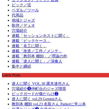
ピック／弦
ペダル／ツール
代用品
地域とジャズ
歌伴／デュオ
穴場紹介
連載「セッションホストに聞く」
連載「ピックケース」
連載「名工に聞く」
連載「改造／工作／メンテ」
連載「教則本 棚卸」／理論の外
連載「達人に聞く」／演奏人
集中と継続
Latest Posts
達人に聞く VOL.30 露木達也さん
穴場紹介❾仲町台のジャズ喫茶
ピックガードが傷だらけ❷
達人に聞く vol.29 Geminiさん
教則本 棚卸 vol.23 名取さん Parkerに学ぶ本