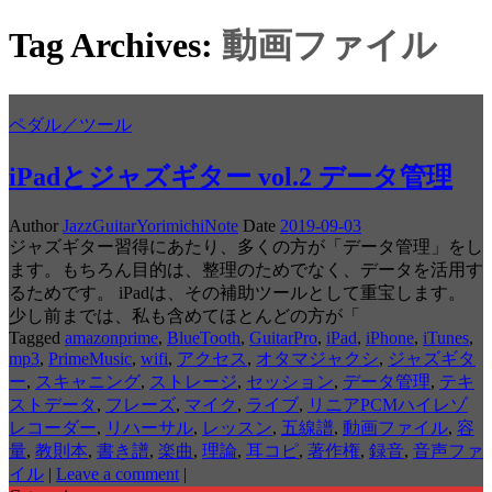
Tag Archives:
動画ファイル
ペダル／ツール
iPadとジャズギター vol.2 データ管理
Author
JazzGuitarYorimichiNote
Date
2019-09-03
ジャズギター習得にあたり、多くの方が「データ管理」をし
ます。もちろん目的は、整理のためでなく、データを活用す
るためです。 iPadは、その補助ツールとして重宝します。
少し前までは、私も含めてほとんどの方が「
Tagged
amazonprime
,
BlueTooth
,
GuitarPro
,
iPad
,
iPhone
,
iTunes
,
mp3
,
PrimeMusic
,
wifi
,
アクセス
,
オタマジャクシ
,
ジャズギタ
ー
,
スキャニング
,
ストレージ
,
セッション
,
データ管理
,
テキ
ストデータ
,
フレーズ
,
マイク
,
ライブ
,
リニアPCMハイレゾ
レコーダー
,
リハーサル
,
レッスン
,
五線譜
,
動画ファイル
,
容
量
,
教則本
,
書き譜
,
楽曲
,
理論
,
耳コピ
,
著作権
,
録音
,
音声ファ
イル
|
Leave a comment
|