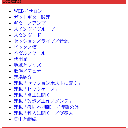
Categories
WEB／サロン
ガットギター関連
ギター／アンプ
スイング／グルーブ
スタンダード
セッション／ライブ／音源
ピック／弦
ペダル／ツール
代用品
地域とジャズ
歌伴／デュオ
穴場紹介
連載「セッションホストに聞く」
連載「ピックケース」
連載「名工に聞く」
連載「改造／工作／メンテ」
連載「教則本 棚卸」／理論の外
連載「達人に聞く」／演奏人
集中と継続