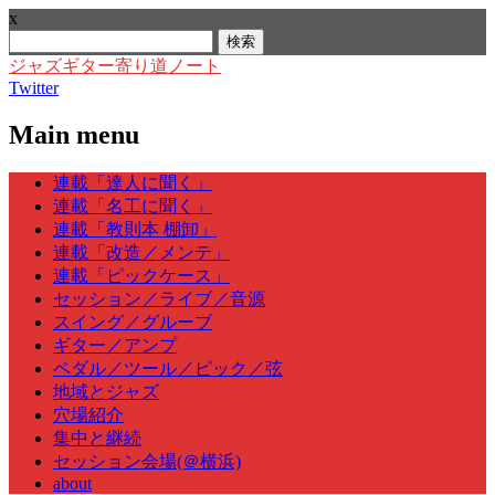
x
検
索:
ジャズギター寄り道ノート
Twitter
Main menu
Skip
連載「達人に聞く」
to
連載「名工に聞く」
content
連載「教則本 棚卸」
連載「改造／メンテ」
連載「ピックケース」
セッション／ライブ／音源
スイング／グルーブ
ギター／アンプ
ペダル／ツール／ピック／弦
地域とジャズ
穴場紹介
集中と継続
セッション会場(＠横浜)
about