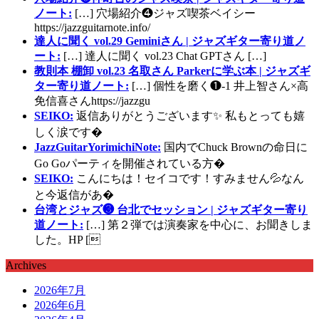
ノート:
[…] 穴場紹介❹ジャズ喫茶ベイシー
https://jazzguitarnote.info/
達人に聞く vol.29 Geminiさん | ジャズギター寄り道ノ
ート:
[…] 達人に聞く vol.23 Chat GPTさん […]
教則本 棚卸 vol.23 名取さん Parkerに学ぶ本 | ジャズギ
ター寄り道ノート:
[…] 個性を磨く❶-1 井上智さん×高
免信喜さんhttps://jazzgu
SEIKO:
返信ありがとうございます✨ 私もとっても嬉
しく涙です�
JazzGuitarYorimichiNote:
国内でChuck Brownの命日に
Go Goパーティを開催されている方�
SEIKO:
こんにちは！セイコです！すみません💦なん
と今返信があ�
台湾とジャズ❸ 台北でセッション | ジャズギター寄り
道ノート:
[…] 第２弾では演奏家を中心に、お聞きしま
した。HP [
Archives
2026年7月
2026年6月