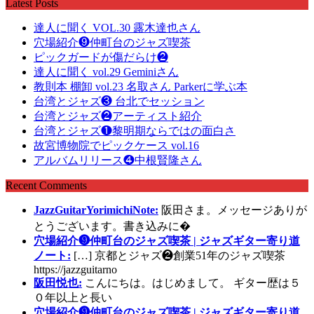
Latest Posts
達人に聞く VOL.30 露木達也さん
穴場紹介❾仲町台のジャズ喫茶
ピックガードが傷だらけ❷
達人に聞く vol.29 Geminiさん
教則本 棚卸 vol.23 名取さん Parkerに学ぶ本
台湾とジャズ❸ 台北でセッション
台湾とジャズ❷アーティスト紹介
台湾とジャズ❶黎明期ならではの面白さ
故宮博物院でピックケース vol.16
アルバムリリース❹中根賢隆さん
Recent Comments
JazzGuitarYorimichiNote:
阪田さま。メッセージありが
とうございます。書き込みに�
穴場紹介❾仲町台のジャズ喫茶 | ジャズギター寄り道
ノート:
[…] 京都とジャズ❷創業51年のジャズ喫茶
https://jazzguitarno
阪田悦也:
こんにちは。はじめまして。 ギター歴は５
０年以上と長い
穴場紹介❾仲町台のジャズ喫茶 | ジャズギター寄り道